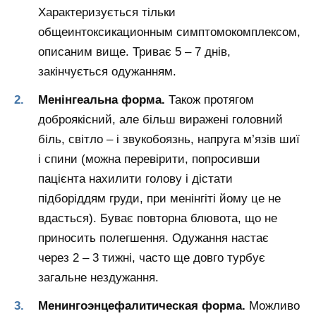
Характеризується тільки
общеинтоксикационным симптомокомплексом,
описаним вище. Триває 5 – 7 днів,
закінчується одужанням.
Менінгеальна форма.
Також протягом
доброякісний, але більш виражені головний
біль, світло – і звукобоязнь, напруга м’язів шиї
і спини (можна перевірити, попросивши
пацієнта нахилити голову і дістати
підборіддям груди, при менінгіті йому це не
вдасться). Буває повторна блювота, що не
приносить полегшення. Одужання настає
через 2 – 3 тижні, часто ще довго турбує
загальне нездужання.
Менингоэнцефалитическая форма.
Можливо