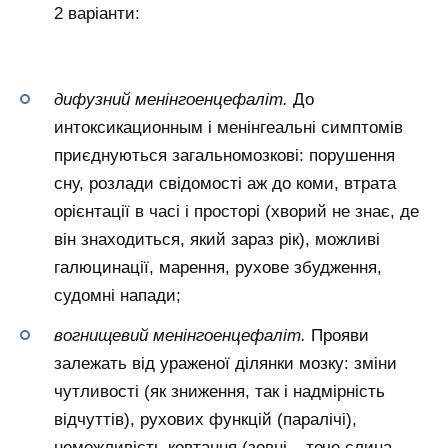
2 варіанти:
дифузний менінгоенцефаліт.
До
интоксикационным і менінгеальні симптомів
приєднуються загальномозкові: порушення
сну, розлади свідомості аж до коми, втрата
орієнтації в часі і просторі (хворий не знає, де
він знаходиться, який зараз рік), можливі
галюцинації, марення, рухове збудження,
судомні напади;
вогнищевий менінгоенцефаліт.
Прояви
залежать від ураженої ділянки мозку: зміни
чутливості (як зниження, так і надмірність
відчуттів), рухових функцій (паралічі),
неможливість ковтання (зовні – тече слина,