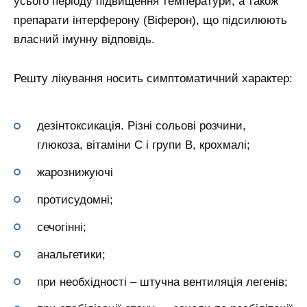
усього періоду підвищення температури, а також
препарати інтерферону (Віферон), що підсилюють
власний імунну відповідь.
Решту лікування носить симптоматичний характер:
дезінтоксикація. Різні сольові розчини,
глюкоза, вітаміни С і групи В, крохмалі;
жарознижуючі
протисудомні;
сечогінні;
анальгетики;
при необхідності – штучна вентиляція легенів;