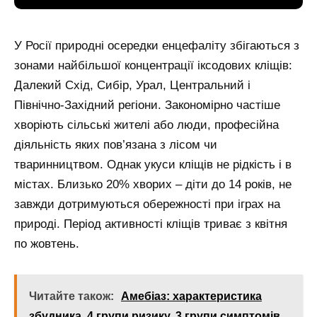
У Росії природні осередки енцефаліту збігаються з
зонами найбільшої концентрації іксодових кліщів:
Далекий Схід, Сибір, Урал, Центральний і
Північно-Західний регіони. Закономірно частіше
хворіють сільські жителі або люди, професійна
діяльність яких пов’язана з лісом чи
тваринництвом. Однак укуси кліщів не рідкість і в
містах. Близько 20% хворих – діти до 14 років, не
завжди дотримуються обережності при іграх на
природі. Період активності кліщів триває з квітня
по жовтень.
Читайте також:
Амебіаз: характеристика
збудника, 4 групи ризику, 3 групи симптомів,