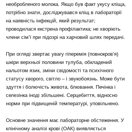
необробленого молока. Якщо був факт укусу кліща,
потрібно знати, досліджувався кліщ в лабораторії
на наявність інфекцій, який результат;
проводилася екстрена профілактика; не хворіють
члени сім’ї при підозрі на харчовий шлях передачі.
При огляді звертає увагу гіперемія (повнокров’я)
шкіри верхньої половини тулуба, обкладений
нальотом язик, зміни свідомості та психічного
статусу хворого, світло – і звукобоязнь. Може бути
здуття і болючість живота, блювання. Печінка і
селезінка іноді збільшені. Серцебиття, відносно
норми при підвищеній температурі, уповільнено.
Основне значення має лабораторне обстеження. У
клінічному аналізі крові (ОАК) виявляється