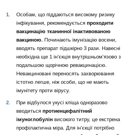
Особам, що піддаються високому ризику
інфікування, рекомендується
проходити
вакцинацію тканинної інактивованою
вакциною.
Починають імунізацію восени,
вводять препарат підшкірно 3 рази. Навесні
необхідна ще 1 ін’єкція внутрішньом’язово з
подальшою щорічною ревакцинацією.
Невакциновані переносять захворювання
істотно легше, ніж особи, що не мають
імунітету проти вірусу.
При відбулося укусі кліща одноразово
вводиться
протиенцефалітний
імуноглобулін
високого титру, це екстрена
профілактична міра. Для ін’єкції потрібно