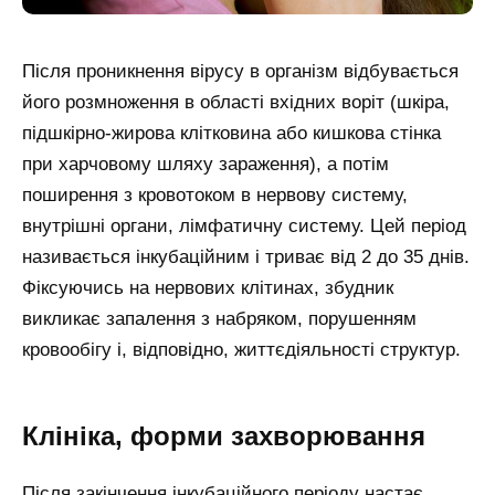
Після проникнення вірусу в організм відбувається
його розмноження в області вхідних воріт (шкіра,
підшкірно-жирова клітковина або кишкова стінка
при харчовому шляху зараження), а потім
поширення з кровотоком в нервову систему,
внутрішні органи, лімфатичну систему. Цей період
називається інкубаційним і триває від 2 до 35 днів.
Фіксуючись на нервових клітинах, збудник
викликає запалення з набряком, порушенням
кровообігу і, відповідно, життєдіяльності структур.
Клініка, форми захворювання
Після закінчення інкубаційного періоду настає