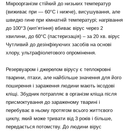
Мікроорганізм стійкий до низьких температур
(виживає при — 60°С і нижче), висушування, але
швидко гине при кімнатній температурі; нагрівання
до 100°З (кип’ятіння) вбиває вірус через 2
хвилини, до 60°С (пастеризація) – за 20 хв. вірус
Чутливий до дезінфікуючих засобів на основі
хлору, ультрафіолетового опромінення.
Резервуаром і джерелом вірусу є теплокровні
тварини, птахи, але найбільше значення для його
поширення і зараження людини мають іксодові
кліщі. Збудник потрапляє в організм кліща після
присмоктування до зараженому тварині і
перебуває в ньому протягом всього життєвого
циклу, який може тривати від 3 років і більше,
передається потомству. До людини вірус