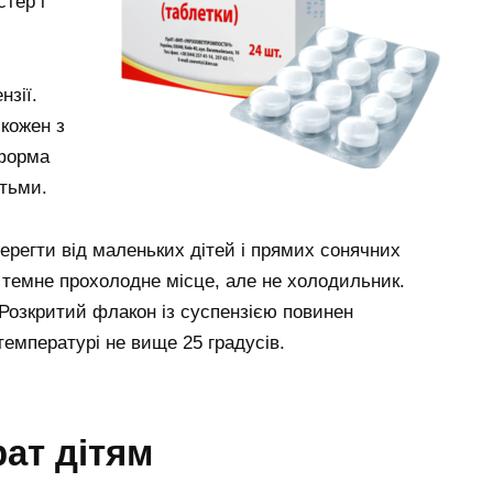
стер і
нзії.
 кожен з
 форма
тьми.
 берегти від маленьких дітей і прямих сонячних
темне прохолодне місце, але не холодильник.
 Розкритий флакон із суспензією повинен
температурі не вище 25 градусів.
ат дітям