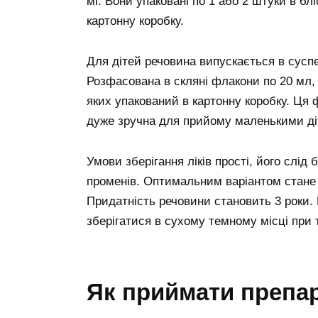
мг. Вони упаковані по 1 або 2 штуки в блі
картонну коробку.
Для дітей речовина випускається в суспе
Розфасована в скляні флакони по 20 мл,
яких упакований в картонну коробку. Ця
дуже зручна для прийому маленькими ді
Умови зберігання ліків прості, його слід
променів. Оптимальним варіантом стане 
Придатність речовини становить 3 роки.
зберігатися в сухому темному місці при 
Як приймати препар