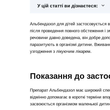
У цій статті ви дізнаєтеся:
Альбендазол для дітей застосовується в 
після проведення повного обстеження і з
речовини давно доведена, він добре допо
паразитують в організмі дитини. Вживан
узгодження з лікуючим лікарем.
Показання до засто
Препарат Альбендазол має широкий спект
відмінно допомагає в короткі терміни вп
засвоюється організмом маленької дитини