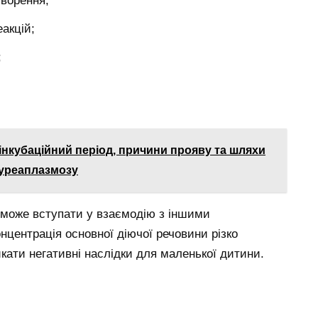
творення;
еакцій;
;
 інкубаційний період, причини прояву та шляхи
 уреаплазмозу
 може вступати у взаємодію з іншими
нцентрація основної діючої речовини різко
кати негативні наслідки для маленької дитини.