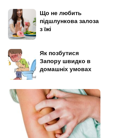
Що не любить
підшлункова залоза
з їжі
Як позбутися
Запору швидко в
домашніх умовах