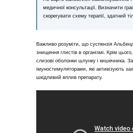
медичної консультації. Визначити граф
скорегувати схему терапії, здатний ті
Важливо розуміти, що суспензія Альбенд
знищення глистів в організмі. Крім цьог
слизові оболонки шлунку і кишечника. З
імуностимуляторами, які активізують за
шкідливий вплив препарату.