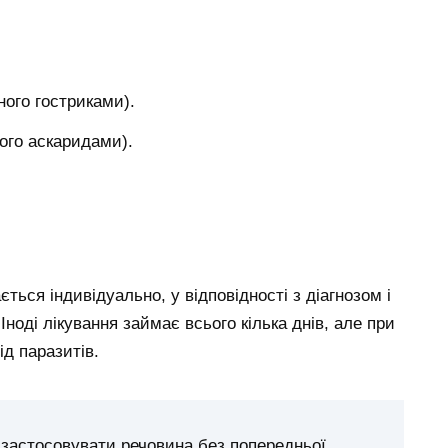
ного гостриками).
ого аскаридами).
ться індивідуально, у відповідності з діагнозом і
ноді лікування займає всього кілька днів, але при
д паразитів.
 застосовувати речовина без попередньої