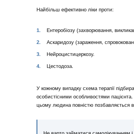
Найбільш ефективно ліки проти:
Ентеробіозу (захворювання, виклика
Аскаридозу (зараження, спровокован
Нейроцистицеркозу.
Цестодоза.
У кожному випадку схема терапії підбирає
особистісними особливостями пацієнта. І
цьому людина повністю позбавляється ві
Не варто займатися самолікуванням і