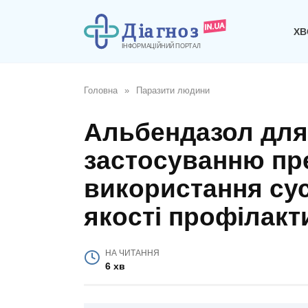
Перейти
до
ХВ
вмісту
Головна
»
Паразити людини
Альбендазол для 
застосуванню пр
використання сусп
якості профілакт
НА ЧИТАННЯ
6 хв