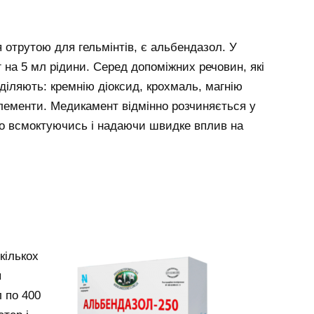
отрутою для гельмінтів, є альбендазол. У
мг на 5 мл рідини. Серед допоміжних речовин, які
иділяють: кремнію діоксид, крохмаль, магнію
елементи. Медикамент відмінно розчиняється у
о всмоктуючись і надаючи швидке вплив на
кількох
я
 по 400