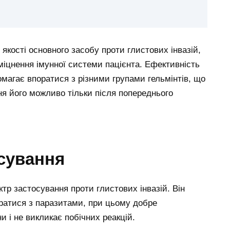
якості основного засобу проти глистових інвазій,
міцнення імунної системи пацієнта. Ефективність
магає впоратися з різними групами гельмінтів, що
ня його можливо тільки після попереднього
сування
р застосування проти глистових інвазій. Він
оратися з паразитами, при цьому добре
 і не викликає побічних реакцій.