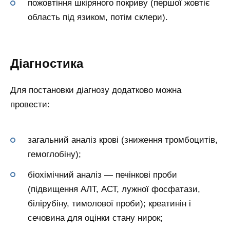
пожовтіння шкіряного покриву (першої жовтіє
область під язиком, потім склери).
Діагностика
Для постановки діагнозу додатково можна
провести:
загальний аналіз крові (зниження тромбоцитів,
гемоглобіну);
біохімічний аналіз — печінкові проби
(підвищення АЛТ, АСТ, лужної фосфатази,
білірубіну, тимолової проби); креатинін і
сечовина для оцінки стану нирок;