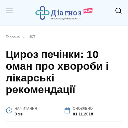
Перейти
до
вмісту
Головна
»
ШКТ
Цироз печінки: 10
оман про хвороби і
лікарські
рекомендації
НА ЧИТАННЯ
ОНОВЛЕНО
9 хв
01.11.2018