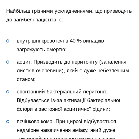
Найбільш грізними ускладненнями, що призводять
до загибелі пацієнта, є:
внутрішні кровотечі в 40 % випадків
загрожують смертю;
асцит. Призводить до перитоніту (запалення
листків очеревини), який є дуже небезпечним
станом;
спонтанний бактеріальний перитоніт.
Відбувається із-за активації бактеріальної
флори в застояної асцитичної рідини;
печінкова кома. При цирозі відбувається
надмірне накопичення аміаку, який дуже
токсичний для головного мозку та інших