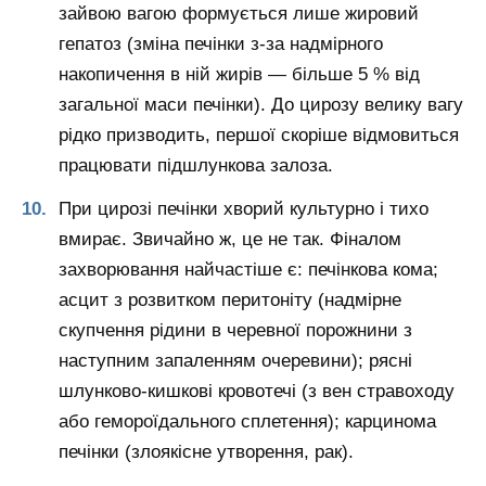
зайвою вагою формується лише жировий
гепатоз (зміна печінки з-за надмірного
накопичення в ній жирів — більше 5 % від
загальної маси печінки). До цирозу велику вагу
рідко призводить, першої скоріше відмовиться
працювати підшлункова залоза.
При цирозі печінки хворий культурно і тихо
вмирає. Звичайно ж, це не так. Фіналом
захворювання найчастіше є: печінкова кома;
асцит з розвитком перитоніту (надмірне
скупчення рідини в черевної порожнини з
наступним запаленням очеревини); рясні
шлунково-кишкові кровотечі (з вен стравоходу
або гемороїдального сплетення); карцинома
печінки (злоякісне утворення, рак).