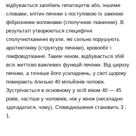
відбувається загибель гепатоцитів або, іншими
словами, клітин печінки з поступовою їх заміною
фіброзними волокнами (сполучною тканиною). В
результаті утворюються специфічні
сполучнотканинні вузли, які сильно порушують
архітектоніку (структуру печінки), кровообіг і
лімфовідтікання. Таким чином, відбувається збій
всіх життєво важливих функцій печінки. Від цирозу
печінки, а точніше його ускладнень, у світі щороку
помирають близько 40 мільйонів чоловік.
Зустрічається в основному у осіб віком 40 — 45
років, частіше у чоловіків, ніж у жінок (нескладно
здогадатися, чому). Співвідношення становить 3 :
1.