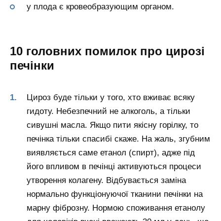
у плода є кровеобразующим органом.
10 головних помилок про цирозі
печінки
Цироз буде тільки у того, хто вживає всяку
гидоту. Небезпечний не алкоголь, а тільки
сивушні масла. Якщо пити якісну горілку, то
печінка тільки спасибі скаже. На жаль, згубним
виявляється саме етанол (спирт), адже під
його впливом в печінці активуються процеси
утворення колагену. Відбувається заміна
нормально функціонуючої тканини печінки на
марну фіброзну. Нормою споживання етанолу