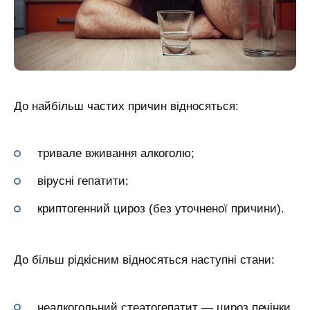
До найбільш частих причин відносяться:
тривале вживання алкоголю;
вірусні гепатити;
криптогенний цироз (без уточненої причини).
До більш рідкісним відносяться наступні стани:
неалкогольний стеатогепатит — цироз печінки