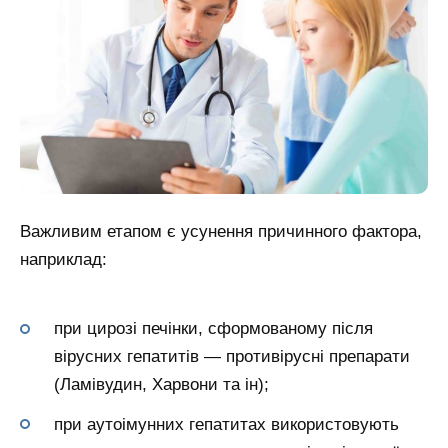
Важливим етапом є усунення причинного фактора,
наприклад:
при цирозі печінки, сформованому після
вірусних гепатитів — противірусні препарати
(Ламівудин, Харвони та ін);
при аутоімунних гепатитах використовують