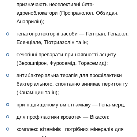
призначають неселективні бета-
адреноблокатори (Пропранолол, Обзидан,
Анаприлін);
гепатопротекторні засоби — Гептрал, Гепасол,
Есенціале, Тіотриазолін та ін;
сечогінні препарати при наявності асциту
(Верошпірон, Фуросемід, Торасемид);
антибактеріальна терапія для профілактики
бактеріального, спонтанно виникає перитоніту
(Канаміцин та ін);
при підвищеному вмісті аміаку — Гепа-мерц;
для профілактики кровотеч — Вікасол;
комплекс вітамінів і потрібних мінералів для