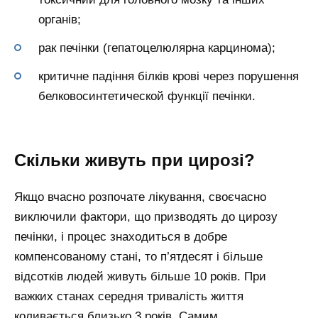
органів;
рак печінки (гепатоцелюлярна карцинома);
критичне падіння білків крові через порушення
белковосинтетической функції печінки.
Скільки живуть при цирозі?
Якщо вчасно розпочате лікування, своєчасно
виключили фактори, що призводять до цирозу
печінки, і процес знаходиться в добре
компенсованому стані, то п’ятдесят і більше
відсотків людей живуть більше 10 років. При
важких станах середня тривалість життя
коливається близько 3 років. Самим