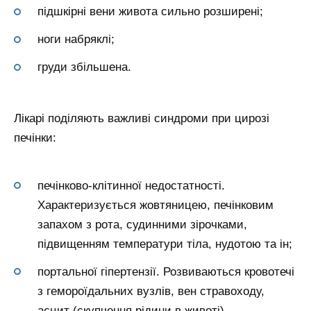
підшкірні вени живота сильно розширені;
ноги набряклі;
груди збільшена.
Лікарі поділяють важливі синдроми при цирозі
печінки:
печінково-клітинної недостатності.
Характеризується жовтяницею, печінковим
запахом з рота, судинними зірочками,
підвищенням температури тіла, нудотою та ін;
портальної гіпертензії. Розвиваються кровотечі
з гемороїдальних вузлів, вен стравоходу,
асцит (скупчення рідини в животі),