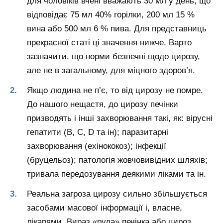
для чоловіків вчені вважають 30 мл у день, що
відповідає 75 мл 40% горілки, 200 мл 15 %
вина або 500 мл 6 % пива. Для представниць
прекрасної статі ці значення нижче. Варто
зазначити, що норми безпечні щодо цирозу,
але не в загальному, для міцного здоров’я.
Якщо людина не п’є, то від цирозу не помре.
До нашого нещастя, до цирозу печінки
призводять і інші захворювання такі, як: вірусні
гепатити (B, C, D та ін); паразитарні
захворювання (ехінококоз); інфекції
(бруцельоз); патологія жовчовивідних шляхів;
тривала передозування деякими ліками та ін.
Реальна загроза цирозу сильно збільшується
засобами масової інформації і, власне,
лікарями. Вираз «руда» печінка або цироз