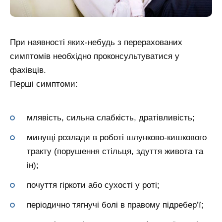
При наявності яких-небудь з перерахованих
симптомів необхідно проконсультуватися у
фахівців.
Перші симптоми:
млявість, сильна слабкість, дратівливість;
минущі розлади в роботі шлунково-кишкового
тракту (порушення стільця, здуття живота та
ін);
почуття гіркоти або сухості у роті;
періодично тягнучі болі в правому підребер’ї;