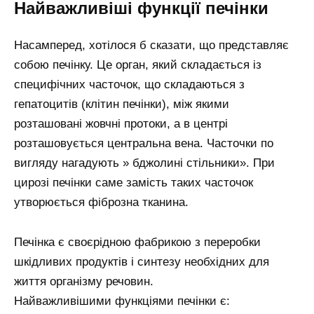
Найважливіші функції печінки
Насамперед, хотілося б сказати, що представляє
собою печінку. Це орган, який складається із
специфічних часточок, що складаються з
гепатоцитів (клітин печінки), між якими
розташовані жовчні протоки, а в центрі
розташовується центральна вена. Часточки по
вигляду нагадують » бджолині стільники». При
цирозі печінки саме замість таких часточок
утворюється фіброзна тканина.
Печінка є своєрідною фабрикою з переробки
шкідливих продуктів і синтезу необхідних для
життя організму речовин.
Найважливішими функціями печінки є: