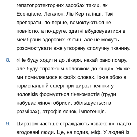
гепатопротекторних засобах таких, як
Есенціале, Легалон, Лів Кер та інші. Такі
препарати, по-перше, всмоктуються не
повністю, а по-друге, здатні вбудовуватися в
мембрани здорових клітин, але не можуть
розсмоктувати вже утворену сполучну тканину.
«Не буду ходити до лікаря, нехай рано помру,
але буду справжнім чоловіком до кінця». Як же
ми помиляємося в своїх словах. Із-за збою в
гормональній сфері при цирозі печінки у
чоловіків формується гінекомастія (груди
набуває жіночі обриси, збільшується в
розмірах), атрофія яєчок, імпотенція.
Цирозом частіше страждають «зважені», надто
вгодовані люди. Це, на подив, міф. У людей із