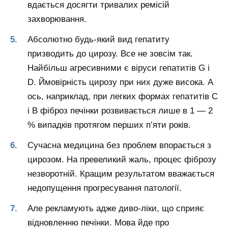
вдається досягти тривалих ремісій
захворювання.
Абсолютно будь-який вид гепатиту
призводить до цирозу. Все не зовсім так.
Найбільш агресивними є віруси гепатитів G і
D. Ймовірність цирозу при них дуже висока. А
ось, наприклад, при легких формах гепатитів C
і B фіброз печінки розвивається лише в 1 — 2
% випадків протягом перших п’яти років.
Сучасна медицина без проблем впорається з
цирозом. На превеликий жаль, процес фіброзу
незворотній. Кращим результатом вважається
недопущення прогресування патології.
Але рекламують адже диво-ліки, що сприяє
відновленню печінки. Мова йде про