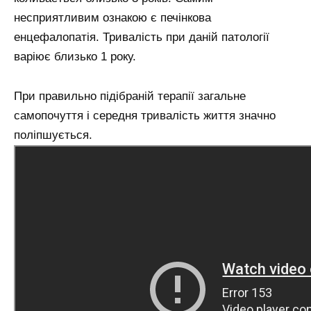
несприятливим ознакою є печінкова
енцефалопатія. Тривалість при даній патології
варіює близько 1 року.
При правильно підібраній терапії загальне
самопочуття і середня тривалість життя значно
поліпшується.