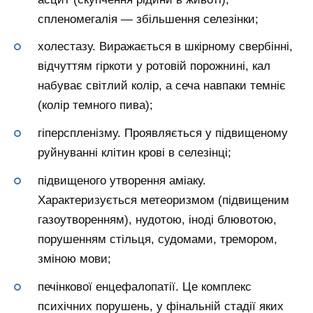
спленомегалія — збільшення селезінки;
холестазу. Виражається в шкірному свербінні,
відчуттям гіркоти у ротовій порожнині, кал
набуває світлий колір, а сеча навпаки темніє
(колір темного пива);
гіперспленізму. Проявляється у підвищеному
руйнуванні клітин крові в селезінці;
підвищеного утворення аміаку.
Характеризується метеоризмом (підвищеним
газоутворенням), нудотою, іноді блювотою,
порушенням стільця, судомами, тремором,
зміною мови;
печінкової енцефалопатії. Це комплекс
психічних порушень, у фінальній стадії яких