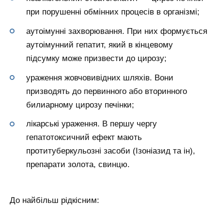
при порушенні обмінних процесів в організмі;
аутоімунні захворювання. При них формується
аутоімунний гепатит, який в кінцевому
підсумку може призвести до цирозу;
ураження жовчовивідних шляхів. Вони
призводять до первинного або вторинного
билиарному цирозу печінки;
лікарські ураження. В першу чергу
гепатотоксичний ефект мають
протитуберкульозні засоби (Ізоніазид та ін),
препарати золота, свинцю.
До найбільш рідкісним: