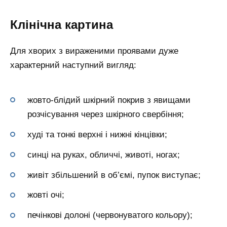
Клінічна картина
Для хворих з вираженими проявами дуже
характерний наступний вигляд:
жовто-блідий шкірний покрив з явищами
розчісування через шкірного свербіння;
худі та тонкі верхні і нижні кінцівки;
синці на руках, обличчі, животі, ногах;
живіт збільшений в об’ємі, пупок виступає;
жовті очі;
печінкові долоні (червонуватого кольору);