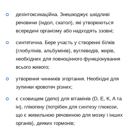
дезінтоксикаційна. Знешкоджує шкідливі
речовини (індол, скатол), які утворюються
всередині організму або надходять ззовні;
синтетична. Бере участь у створенні білків
(глобулінів, альбумінів), вуглеводів, жирів,
необхідних для повноцінного функціонування
всього живого;
утворення чинників згортання. Необхідні для
зупинки кровотеч різних;
є сховищем (депо) для вітамінів (D, E, K, A та
ін), глікогену (потрібен для синтезу глюкози,
що є живильною речовиною для мозку і інших
органів), деяких гормонів;