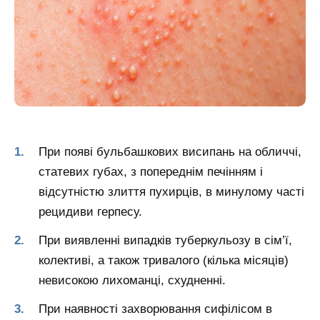
При появі бульбашкових висипань на обличчі,
статевих губах, з попереднім печінням і
відсутністю злиття пухирців, в минулому часті
рецидиви герпесу.
При виявленні випадків туберкульозу в сім’ї,
колективі, а також тривалого (кілька місяців)
невисокою лихоманці, схудненні.
При наявності захворювання сифілісом в