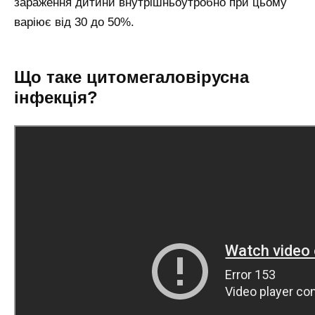
зараження дитини внутрішньоутробно при цьому
варіює від 30 до 50%.
Що таке цитомегаловірусна
інфекція?