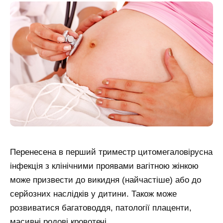
Перенесена в перший триместр цитомегаловірусна
інфекція з клінічними проявами вагітною жінкою
може призвести до викидня (найчастіше) або до
серйозних наслідків у дитини. Також може
розвиватися багатоводдя, патології плаценти,
масивні родові кровотечі.