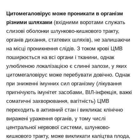
Цитомегаловірус може проникати в організм
різними шляхами
(вхідними воротами служать
слизові оболонки шлунково-кишкового тракту,
органів дихання, статевих шляхів), не залишаючи
на місці проникнення слідів. З током крові ЦМВ
поширюється на всі органи і тканини, однак
улюбленою локалізацією є слинні залози, у яких
цитомегаловірус може перебувати довічно. Однак
при зниженні імунних сил організму (лікування
пригнічують імунітет засобами, ВІЛ-інфекція, важкі
соматичні захворювання, вагітність) ЦМВ
переходить в активний стан і викликає клінічно
виражені ураження органів, у тому числі
центральної нервової системи, шлунково-
кишкового тракту, може викликати каліцтва плода,