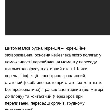
Цитомегаловірусна інфекція – інфекційне
захворювання, основна небезпека якого полягає у
неможливості передбачення моменту переходу
цитомегаловірусу в активний стан. Шляхи
передачі інфекції – повітряно-краплинний,
статевий (особливо часто при статевих контактах
без презерватива), трансплацентарний (від матері
до плоду) та контактний (через кров при
переливанні, пересадці органів, грудному