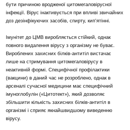
бути причиною вродженої цитомегаловірусної
інфекції. Вірус інактивується при впливі звичайних
доз дезінфікуючих засобів, спирту, кип’ятінні.
Імунітет до ЦМВ виробляється стійкий, однак
повного видалення вірусу з організму не буває.
Вироблених захисних білків-антитіл вистачає
лише на стримування цитомегаловірусу в
неактивній формі. Специфічної профілактики
(вакцини) в даний час не розроблено, однак в
арсеналі сучасної медицини має специфічний
імуноглобулін («Цитотект»), який дозволяє
збільшити кількість захисних білків-антитіл в
організмі і сприяє якнайшвидшому виведенню
вірусу.