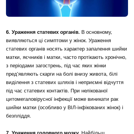
6. Ураження статевих органів.
В основному,
виявляються ці симптоми у жінок. Ураження
статевих органів носять характер запалення шийки
матки, яєчників і матки, часто протікають хронічно,
з періодами загострень, під час яких жінки
пред’являють скарги на болі внизу живота, білі
виділення з статевих шляхів і неприємні відчуття
під час статевих контактів. При нелікованої
цитомегаловірусної інфекції може виникати рак
шийки матки (особливо у ВІЛ-інфікованих жінок) і
безпліддя.
7. Ураження головного мозку.
Найбільш