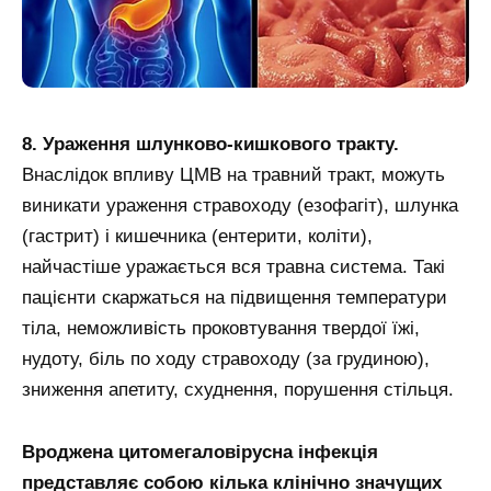
8. Ураження шлунково-кишкового тракту.
Внаслідок впливу ЦМВ на травний тракт, можуть
виникати ураження стравоходу (езофагіт), шлунка
(гастрит) і кишечника (ентерити, коліти),
найчастіше уражається вся травна система. Такі
пацієнти скаржаться на підвищення температури
тіла, неможливість проковтування твердої їжі,
нудоту, біль по ходу стравоходу (за грудиною),
зниження апетиту, схуднення, порушення стільця.
Вроджена цитомегаловірусна інфекція
представляє собою кілька клінічно значущих