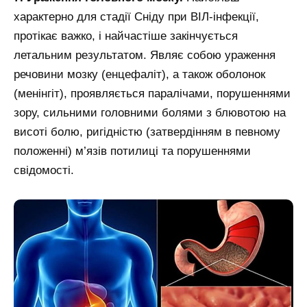
характерно для стадії Сніду при ВІЛ-інфекції,
протікає важко, і найчастіше закінчується
летальним результатом. Являє собою ураження
речовини мозку (енцефаліт), а також оболонок
(менінгіт), проявляється паралічами, порушеннями
зору, сильними головними болями з блювотою на
висоті болю, ригідністю (затвердінням в певному
положенні) м’язів потилиці та порушеннями
свідомості.