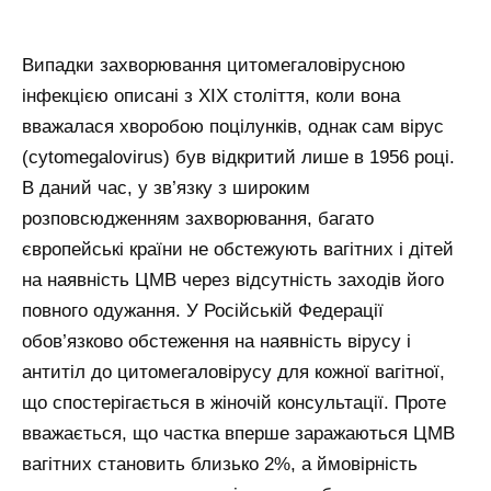
Випадки захворювання цитомегаловірусною
інфекцією описані з XIX століття, коли вона
вважалася хворобою поцілунків, однак сам вірус
(cytomegalovirus) був відкритий лише в 1956 році.
В даний час, у зв’язку з широким
розповсюдженням захворювання, багато
європейські країни не обстежують вагітних і дітей
на наявність ЦМВ через відсутність заходів його
повного одужання. У Російській Федерації
обов’язково обстеження на наявність вірусу і
антитіл до цитомегаловірусу для кожної вагітної,
що спостерігається в жіночій консультації. Проте
вважається, що частка вперше заражаються ЦМВ
вагітних становить близько 2%, а ймовірність