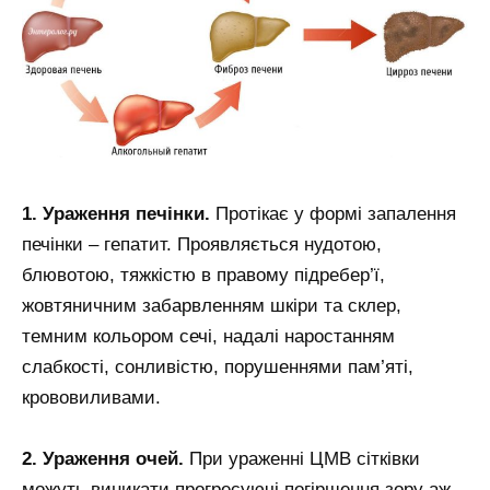
1. Ураження печінки.
Протікає у формі запалення
печінки – гепатит. Проявляється нудотою,
блювотою, тяжкістю в правому підребер’ї,
жовтяничним забарвленням шкіри та склер,
темним кольором сечі, надалі наростанням
слабкості, сонливістю, порушеннями пам’яті,
крововиливами.
2. Ураження очей.
При ураженні ЦМВ сітківки
можуть виникати прогресуючі погіршення зору аж