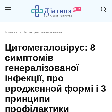
Перейти
до
вмісту
Головна
»
Інфекційні захворювання
Цитомегаловірус: 8
симптомів
генералізованої
інфекції, про
вродженной формі і 3
принципи
профілактики