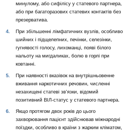
минулому, або сифілісу у статевого партнера,
або при багаторазових статевих контактів без
презерватива.
При збільшенні лімфатичних вузлів, особливо
шийних і підщелепних, печінки, селезінки,
гугнявості голосу, лихоманці, появі білого
нальоту на мигдаликах, болю в горлі при
ковтанні.
При наявності вказівок на внутрішньовенне
вживання наркотичних речовин, численні
незахищені статеві зв’язки, відомий
позитивний ВІЛ-статус у статевого партнера.
Якщо протягом двох років до цього
захворювання пацієнт здійснював міжнародні
поїздки, особливо в країни з жарким кліматом,