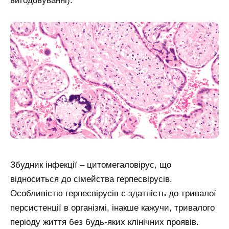
вигодовуванні).
Збудник інфекції – цитомегаловірус, що
відноситься до сімейства герпесвірусів.
Особливістю герпесвірусів є здатність до тривалої
персистенції в організмі, інакше кажучи, тривалого
періоду життя без будь-яких клінічних проявів.