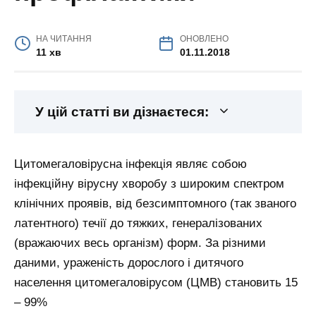
НА ЧИТАННЯ
ОНОВЛЕНО
11 хв
01.11.2018
У цій статті ви дізнаєтеся:
Цитомегаловірусна інфекція являє собою
інфекційну вірусну хворобу з широким спектром
клінічних проявів, від безсимптомного (так званого
латентного) течії до тяжких, генералізованих
(вражаючих весь організм) форм. За різними
даними, ураженість дорослого і дитячого
населення цитомегаловірусом (ЦМВ) становить 15
– 99%