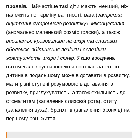
проявів.
Найчастіше такі діти мають менший, ніж
належить по терміну вагітності, вага (
затримка
внутрішньоутробного розвитку
),
мікроцефалія
(аномально маленький розмір голови), а також
висипання, крововиливи на шкірі та слизових
оболонок, збільшення печінки і селезінки,
жовтушність шкіри і склер
. Якщо вроджена
цитомегаловірусна інфекція протікає латентно,
дитина в подальшому може відставати в розвитку,
мати різні ступені розумового відставання в
розвитку, приглухуватість, а також схильність до
стоматитам (запалення слизової рота), отиту
(запалення вуха), бронхітів (запалення бронхів) на
першому році життя.