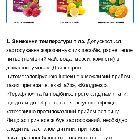
1. Зниження температури тіла.
Допускається
застосування жарознижуючих засобів, рясне тепле
питво (неміцний чай, вода, морси, компоти) в
домашніх умовах. Для хворого
цитомегаловірусною інфекцією можливий прийом
таких препаратів, як «Найз», «Колдрекс»,
«Терафлю» та їм подібних, проте слід пам’ятати,
що дітям до 14 років, на тлі вірусної інфекції
категорично протипоказаний прийом аспірину.
Якщо аспірин все ж був застосований, необхідно
следитиь за станом дитини, при появі
багаторазової блювоти, сонливості і скруті