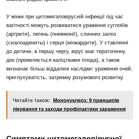
У жінки при цитомегаловірусній інфекції під час
вагітності можуть розвиватися ураження суглобів
(артрити), легень (пневмонії), слинних залоз
(сиалоадениты) і серця (міокардити). У ставленні
до дитини, в першу чергу, вірус має тератогенну
дію (проявляється каліцтвами плода), а також
визначає більш віддалені наслідки: ураження очей,
приглухуватість, затримку розумового розвитку.
Читайте також:
Мононуклеоз: 9 принципів
лікування та заходи профілактики зараження
Симптоми цитомегаловірусної