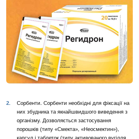
Сорбенти. Сорбенти необхідні для фіксації на
них збудника та якнайшвидшого виведення з
організму. Дозволяється застосування
порошків (типу «Смекта», «Неосмектин»),
капсул і таблеток (типу активованого вугілля,