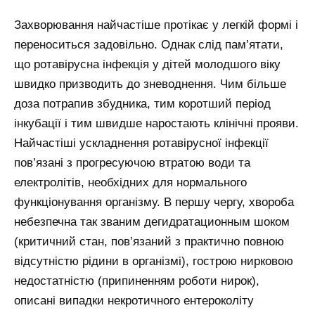
Захворювання найчастіше протікає у легкій формі і
переноситься задовільно. Однак слід пам’ятати,
що ротавірусна інфекція у дітей молодшого віку
швидко призводить до зневоднення. Чим більше
доза потрапив збудника, тим коротший період
інкубації і тим швидше наростають клінічні прояви.
Найчастіші ускладнення ротавірусної інфекції
пов’язані з прогресуючою втратою води та
електролітів, необхідних для нормального
функціонування організму. В першу чергу, хвороба
небезпечна так званим дегидратационным шоком
(критичний стан, пов’язаний з практично повною
відсутністю рідини в організмі), гострою нирковою
недостатністю (припиненням роботи нирок),
описані випадки некротичного ентероколіту