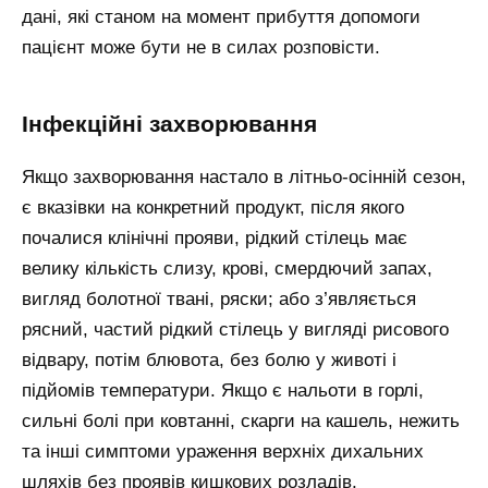
дані, які станом на момент прибуття допомоги
пацієнт може бути не в силах розповісти.
Інфекційні захворювання
Якщо захворювання настало в літньо-осінній сезон,
є вказівки на конкретний продукт, після якого
почалися клінічні прояви, рідкий стілець має
велику кількість слизу, крові, смердючий запах,
вигляд болотної твані, ряски; або з’являється
рясний, частий рідкий стілець у вигляді рисового
відвару, потім блювота, без болю у животі і
підйомів температури. Якщо є нальоти в горлі,
сильні болі при ковтанні, скарги на кашель, нежить
та інші симптоми ураження верхніх дихальних
шляхів без проявів кишкових розладів.