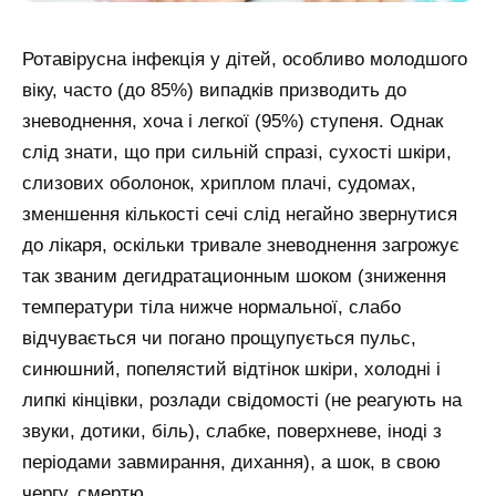
Ротавірусна інфекція у дітей, особливо молодшого
віку, часто (до 85%) випадків призводить до
зневоднення, хоча і легкої (95%) ступеня. Однак
слід знати, що при сильній спразі, сухості шкіри,
слизових оболонок, хриплом плачі, судомах,
зменшення кількості сечі слід негайно звернутися
до лікаря, оскільки тривале зневоднення загрожує
так званим дегидратационным шоком (зниження
температури тіла нижче нормальної, слабо
відчувається чи погано прощупується пульс,
синюшний, попелястий відтінок шкіри, холодні і
липкі кінцівки, розлади свідомості (не реагують на
звуки, дотики, біль), слабке, поверхневе, іноді з
періодами завмирання, дихання), а шок, в свою
чергу, смертю.