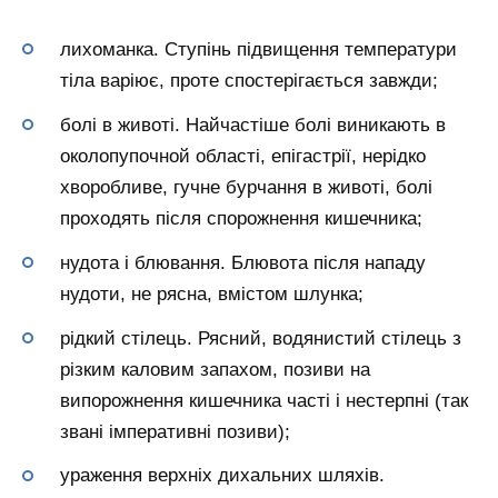
лихоманка. Ступінь підвищення температури
тіла варіює, проте спостерігається завжди;
болі в животі. Найчастіше болі виникають в
околопупочной області, епігастрії, нерідко
хворобливе, гучне бурчання в животі, болі
проходять після спорожнення кишечника;
нудота і блювання. Блювота після нападу
нудоти, не рясна, вмістом шлунка;
рідкий стілець. Рясний, водянистий стілець з
різким каловим запахом, позиви на
випорожнення кишечника часті і нестерпні (так
звані імперативні позиви);
ураження верхніх дихальних шляхів.