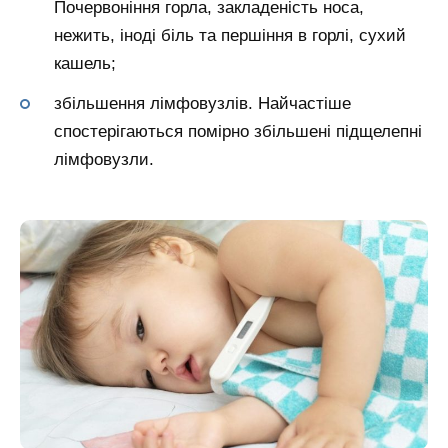
Почервоніння горла, закладеність носа,
нежить, іноді біль та першіння в горлі, сухий
кашель;
збільшення лімфовузлів. Найчастіше
спостерігаються помірно збільшені підщелепні
лімфовузли.