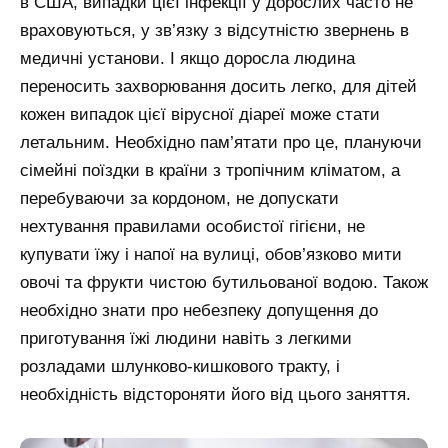
в США, випадки цієї інфекції у дорослих часто не
враховуються, у зв’язку з відсутністю звернень в
медичні установи. І якщо доросла людина
переносить захворювання досить легко, для дітей
кожен випадок цієї вірусної діареї може стати
летальним. Необхідно пам’ятати про це, плануючи
сімейні поїздки в країни з тропічним кліматом, а
перебуваючи за кордоном, не допускати
нехтування правилами особистої гігієни, не
купувати їжу і напої на вулиці, обов’язково мити
овочі та фрукти чистою бутильованої водою. Також
необхідно знати про небезпеку допущення до
приготування їжі людини навіть з легкими
розладами шлунково-кишкового тракту, і
необхідність відстороняти його від цього заняття.