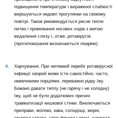
підвищення температури і вираженої слабкості
вирішуються недовгі прогулянки на свіжому
повітрі. Також рекомендується рясне тепле
питво і промивання носових ходів з метою
видалення слизу і, отже, ротавірусів
(протипоказання визначаються лікарем).
Харчування. При нетяжкий перебіг ротавірусної
інфекції хворий може їсти самостійно, часто,
невеликими порціями, переважно рідку їжу.
Бажано давати теплу (не гарячу і не холодну)
їжу, щоб не було додаткових причин
травматизації кишкової стінки. Виключаються
приправи, молоко, кава, солодощі, жирні,
смажені страви, свіжі фрукти і овочі, шоколад,