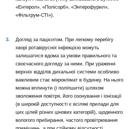
«Ентерол», «Полісорб», «Энтерофурил»,
«Фільтрум-СТІ»).
Догляд за пацієнтом. При легкому перебігу
хворі ротавірусної інфекцією можуть
залишатися вдома за умови правильного та
своєчасного догляду за ними. При ураженні
верхніх відділів дихальної системи особливо
важливим стає мікроклімат в будинку. На нього
можна вплинути (і поліпшити) шляхом
зволоження повітря, його озонування і іонізації
(в широкій доступності є всілякі прилади для
цих цілей різних цінових категорій), щоденного
вологого прибирання, частого провітрювання
приміщень, а при стійкому відсутності