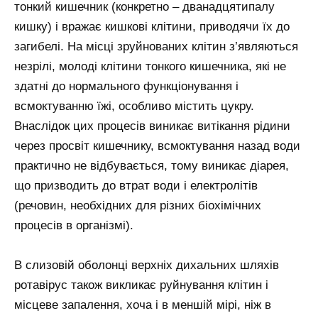
тонкий кишечник (конкретно – дванадцятипалу
кишку) і вражає кишкові клітини, приводячи їх до
загибелі. На місці зруйнованих клітин з’являються
незрілі, молоді клітини тонкого кишечника, які не
здатні до нормального функціонування і
всмоктуванню їжі, особливо містить цукру.
Внаслідок цих процесів виникає витікання рідини
через просвіт кишечнику, всмоктування назад води
практично не відбувається, тому виникає діарея,
що призводить до втрат води і електролітів
(речовин, необхідних для різних біохімічних
процесів в організмі).
В слизовій оболонці верхніх дихальних шляхів
ротавірус також викликає руйнування клітин і
місцеве запалення, хоча і в меншій мірі, ніж в