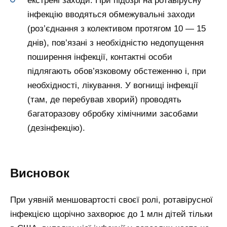
екстрені заходи. При підозрі на ротавірусну
інфекцію вводяться обмежувальні заходи
(роз’єднання з колективом протягом 10 — 15
днів), пов’язані з необхідністю недопущення
поширення інфекції, контактні особи
підлягають обов’язковому обстеженню і, при
необхідності, лікування. У вогнищі інфекції
(там, де перебував хворий) проводять
багаторазову обробку хімічними засобами
(дезінфекцію).
Висновок
При уявній меншовартості своєї ролі, ротавірусної
інфекцією щорічно захворює до 1 млн дітей тільки