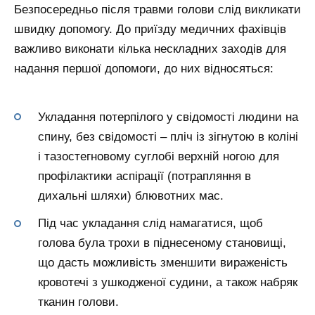
Безпосередньо після травми голови слід викликати
швидку допомогу. До приїзду медичних фахівців
важливо виконати кілька нескладних заходів для
надання першої допомоги, до них відносяться:
Укладання потерпілого у свідомості людини на
спину, без свідомості – пліч із зігнутою в коліні
і тазостегновому суглобі верхній ногою для
профілактики аспірації (потрапляння в
дихальні шляхи) блювотних мас.
Під час укладання слід намагатися, щоб
голова була трохи в піднесеному становищі,
що дасть можливість зменшити вираженість
кровотечі з ушкодженої судини, а також набряк
тканин голови.