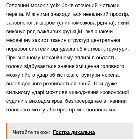
Головний мозок з усіх боків оточений кістками
черепа. Між ними знаходиться невеликий простір,
заповненої ліквором (спинномозкова рідина), який
виконує ряд важливих функцій, включаючи
механічну захист тканин структур центральної
нервової системи від ударів об кісткові структури.
При значному механічному впливі в область
голови відбувається значне зміщення головного
мозку і його удар об кісткові структури черепа,
внаслідок чого розвивається забій. При дуже
сильному ударі можливе ушкодження кровоносної
судини з виходом крові безпосередньо в тканини
головного мозку або простір між оболонками.
Читайте також:
Гостра дихальна