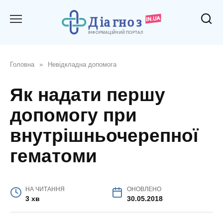
Перейти
до
вмісту
Головна
»
Невідкладна допомога
Як надати першу
допомогу при
внутрішньочерепної
гематоми
НА ЧИТАННЯ
ОНОВЛЕНО
3 хв
30.05.2018