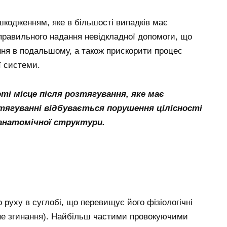
шкодженням, яке в більшості випадків має
правильного надання невідкладної допомоги, що
ння в подальшому, а також прискорити процес
ї системи.
ті місце після розтягування, яке має
тягуванні відбувається порушення цілісності
 анатомічної структури.
о руху в суглобі, що перевищує його фізіологічні
не згинання). Найбільш частими провокуючими