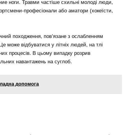
ние ноги. Травми частіше схильні молоді люди,
портсмени-професіонали або аматори (хокеїсти,
ічний походження, пов’язане з ослабленням
Це може відбуватися у літніх людей, на тлі
их процесів. В цьому випадку розрив
альних навантажень на суглоб.
кладна допомога