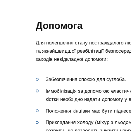
Допомога
Для полегшення стану постраждалого лю
та якнайшвидшої реабілітації безпосеред
заходів невідкладної допомоги:
Забезпечення спокою для суглоба.
Іммобілізація за допомогою еластичн
кістки необхідно надати допомогу у 
Положення кінцівки має бути піднесе
Прикладання холоду (міхур з льодом
розриву, що дозволить знизити набря