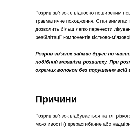
Розрив зв’язок є відносно поширеним по
травматичне походження. Стан вимагає 
дозволить більш легко перенести лікува
реабілітації компонентів кістково-м’язово
Розрив зв’язок займає друге по часто
подібний механізм розвитку. При роз
окремих волокон без порушення всій
Причини
Розрив зв’язок відбувається на тлі різког
можливості (перерасгибание або надмір