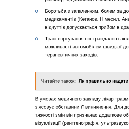
Боротьба з запаленням, болем за д
медикаментів (Кетанов, Німесил, Ана
відчуттів допускається прийом відра
Транспортування постраждалого люди
можливості автомобілем швидкої доп
терапевтичних заходів.
Читайте також:
Як правильно надати 
В умовах медичного закладу лікар травм
з’ясовує обставини її виникнення. Для до
тяжкості змін він призначає додаткове о
візуалізації (рентгенографія, ультразвук