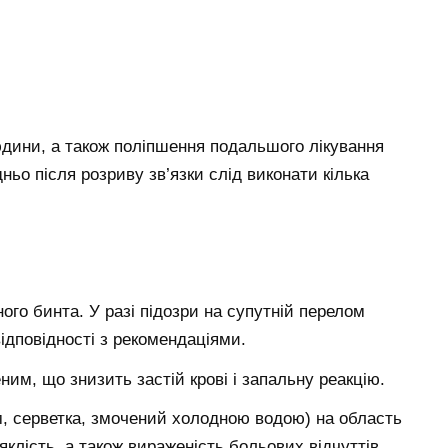
дини, а також поліпшення подальшого лікування
ньо після розриву зв’язки слід виконати кілька
ого бинта. У разі підозри на супутній перелом
відповідності з рекомендаціями.
ним, що знизить застій крові і запальну реакцію.
, серветка, змочений холодною водою) на область
клість, а також вираженість больових відчуттів.