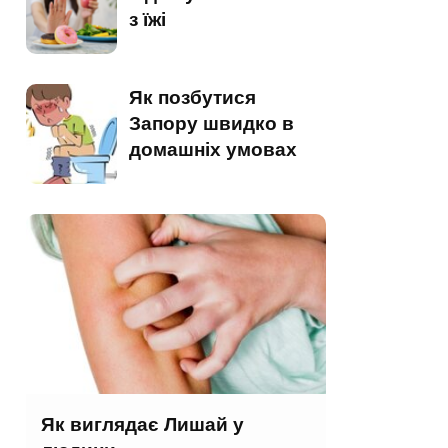
з їжі
Як позбутися
Запору швидко в
домашніх умовах
Як виглядає Лишай у