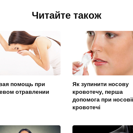
Читайте також
вая помощь при
Як зупинити носову
евом отравлении
кровотечу, перша
допомога при носові
кровотечі