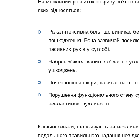
На можливий розвиток розриву зв’язок вк
яких відносяться:
Різка інтенсивна біль, що виникає б
пошкодження. Вона зазвичай посилю
пасивних рухів у суглобі.
Набряк м’яких тканин в області сугл
ушкоджень.
Почервоніння шкіри, називається гіп
Порушення функціонального стану су
невластивою рухливості.
Клінічні ознаки, що вказують на можливи
подальшого правильного надання невідк