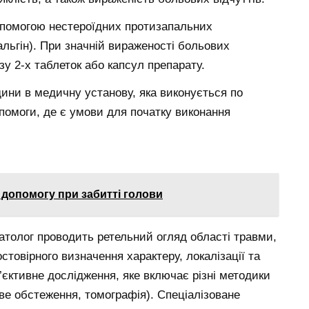
опомогою нестероїдних протизапальних
льгін). При значній вираженості больових
зу 2-х таблеток або капсул препарату.
ни в медичну установу, яка виконується по
омоги, де є умови для початку виконання
допомогу при забитті голови
атолог проводить ретельний огляд області травми,
стовірного визначення характеру, локалізації та
б’єктивне дослідження, яке включає різні методики
ове обстеження, томографія). Спеціалізоване