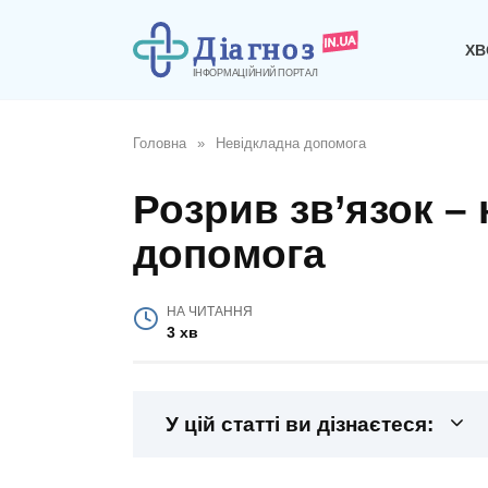
Перейти
до
ХВ
вмісту
Головна
»
Невідкладна допомога
Розрив зв’язок –
допомога
НА ЧИТАННЯ
3 хв
У цій статті ви дізнаєтеся: