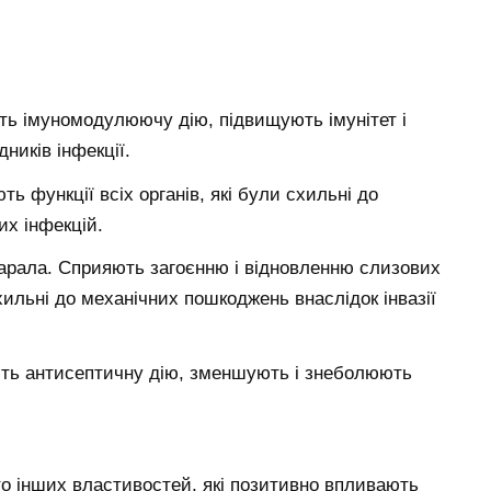
ть імуномодулюючу дію, підвищують імунітет і
ників інфекції.
ь функції всіх органів, які були схильні до
их інфекцій.
марала. Сприяють загоєнню і відновленню слизових
схильні до механічних пошкоджень внаслідок інвазії
ть антисептичну дію, зменшують і знеболюють
о інших властивостей, які позитивно впливають