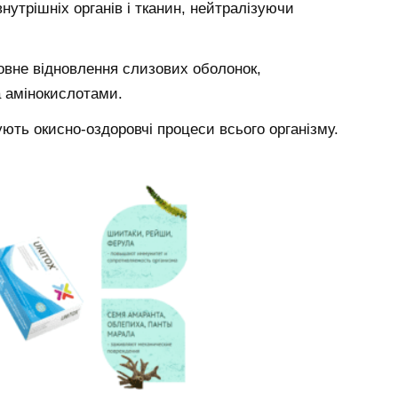
утрішніх органів і тканин, нейтралізуючи
овне відновлення слизових оболонок,
а амінокислотами.
ють окисно-оздоровчі процеси всього організму.