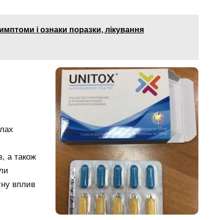
имптоми і ознаки поразки, лікування
улах
, а також
ули
тну вплив