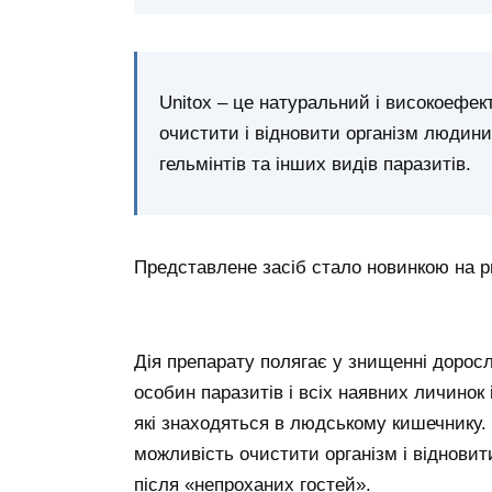
Unitox – це натуральний і високоефе
очистити і відновити організм людини 
гельмінтів та інших видів паразитів.
Представлене засіб стало новинкою на р
Дія препарату полягає у знищенні дорос
особин паразитів і всіх наявних личинок 
які знаходяться в людському кишечнику.
можливість очистити організм і відновит
після «непроханих гостей».