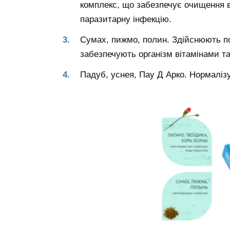
комплекс, що забезпечує очищення вн
паразитарну інфекцію.
Сумах, пижмо, полин. Здійснюють п
забезпечують організм вітамінами т
Падуб, уснея, Пау Д Арко. Нормалізу