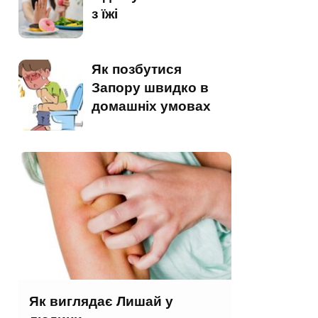
з їжі
Як позбутися
Запору швидко в
домашніх умовах
Як виглядає Лишай у