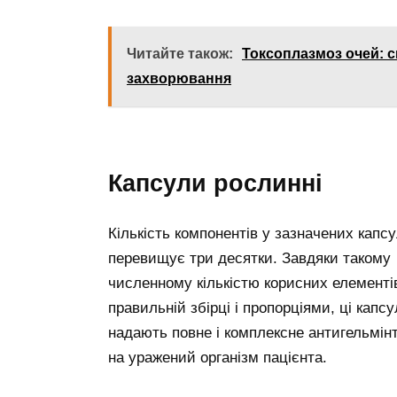
Читайте також:
Токсоплазмоз очей: с
захворювання
Капсули рослинні
Кількість компонентів у зазначених капс
перевищує три десятки. Завдяки такому
численному кількістю корисних елементів
правильній збірці і пропорціями, ці капс
надають повне і комплексне антигельмін
на уражений організм пацієнта.