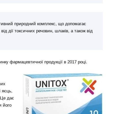
ктивний природний комплекс, що допомагає
від дії токсичних речовин, шлаків, а також від
инку фармацевтичної продукції в 2017 році.
лих
і яєць,
 Це дає
и його