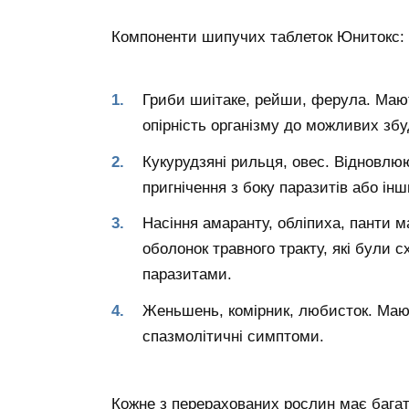
Компоненти шипучих таблеток Юнитокс:
Гриби шиітаке, рейши, ферула. Маю
опірність організму до можливих збуд
Кукурудзяні рильця, овес. Відновлюют
пригнічення з боку паразитів або інш
Насіння амаранту, обліпиха, панти 
оболонок травного тракту, які були 
паразитами.
Женьшень, комірник, любисток. Маю
спазмолітичні симптоми.
Кожне з перерахованих рослин має багат