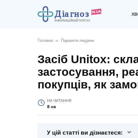
Перейти
до
ХВ
вмісту
Головна
»
Паразити людини
Засіб Unitox: скла
застосування, ре
покупців, як зам
НА ЧИТАННЯ
8 хв
У цій статті ви дізнаєтеся: