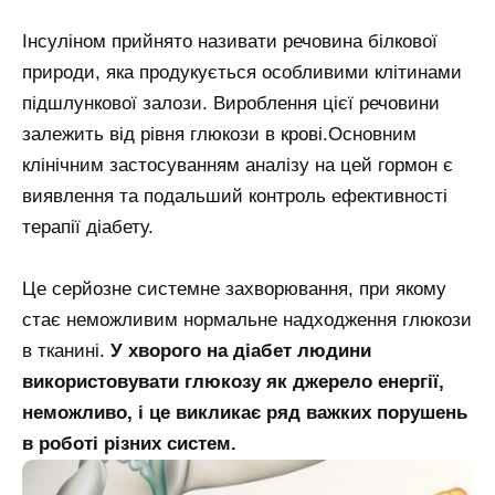
Інсуліном прийнято називати речовина білкової
природи, яка продукується особливими клітинами
підшлункової залози. Вироблення цієї речовини
залежить від рівня глюкози в крові.Основним
клінічним застосуванням аналізу на цей гормон є
виявлення та подальший контроль ефективності
терапії діабету.
Це серйозне системне захворювання, при якому
стає неможливим нормальне надходження глюкози
в тканині.
У хворого на діабет людини
використовувати глюкозу як джерело енергії,
неможливо, і це викликає ряд важких порушень
в роботі різних систем.