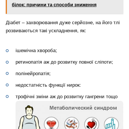
білок: причини та способи зниження
Діабет – захворювання дуже серйозне, на його тлі
розвиваються такі ускладнення, як:
ішемічна хвороба;
ретинопатія аж до розвитку повної сліпоти;
полінейропатія;
недостатність функції нирок:
трофічні зміни аж до розвитку гангрени тощо