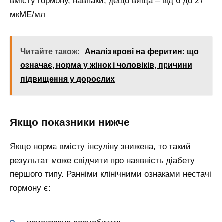
вмісту гормону, навпаки, дещо вища – від 6 до 27
мкМЕ/мл
Читайте також:
Аналіз крові на феритин: що
означає, норма у жінок і чоловіків, причини
підвищення у дорослих
Якщо показники нижче
Якщо норма вмісту інсуліну знижена, то такий
результат може свідчити про наявність діабету
першого типу. Ранніми клінічними ознаками нестачі
гормону є: