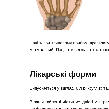
Навіть при тривалому прийомі препарату
мінімальний. Пацієнти відзначають хоро
Лікарські форми
Випускається у вигляді білих круглих таб
В одній таблетці міститься двісті міліг
На фармацевтичному ринку представлені 