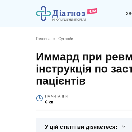
Перейти
до
ХВ
вмісту
Головна
»
Суглоби
Иммард при ревм
інструкція по за
пацієнтів
НА ЧИТАННЯ
6 хв
У цій статті ви дізнаєтеся: