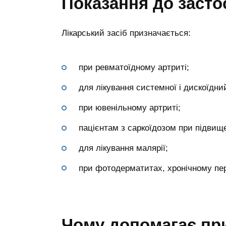
Показання до засто
Лікарський засіб призначається:
при ревматоїдному артриті;
для лікування системної і дискоїдни
при ювенільному артриті;
пацієнтам з саркоїдозом при підвищен
для лікування малярії;
при фотодерматитах, хронічному пере
Чому допомагає при