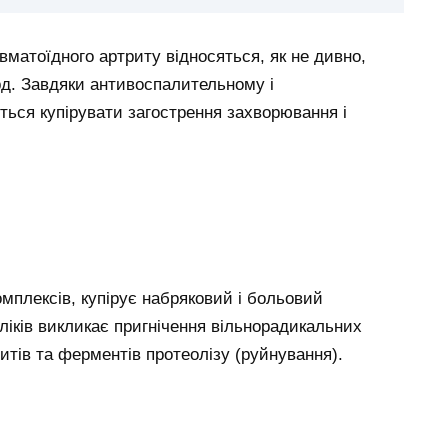
вматоїдного артриту відносяться, як не дивно,
рд. Завдяки антивоспалительному і
ься купірувати загострення захворювання і
мплексів, купірує набряковий і больовий
іків викликає пригнічення вільнорадикальних
итів та ферментів протеолізу (руйнування).