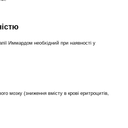
ністю
апії Иммардом необхідний при наявності у
вого мозку (зниження вмісту в крові еритроцитів,