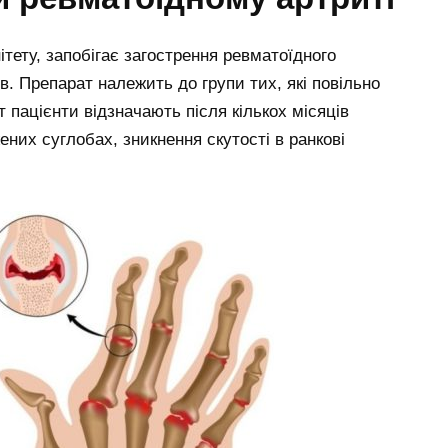
тету, запобігає загострення ревматоїдного
. Препарат належить до групи тих, які повільно
т пацієнти відзначають після кількох місяців
ених суглобах, зникнення скутості в ранкові