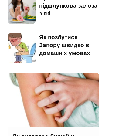
підшлункова залоза
з їжі
Як позбутися
Запору швидко в
домашніх умовах