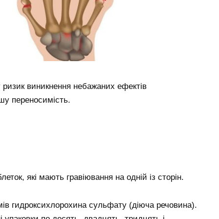
 ризик виникнення небажаних ефектів
шу переносимість.
леток, які мають гравіювання на одній із сторін.
рамів гидроксихлорохина сульфату (діюча речовина).
упаковки по десять, двадцять, тридцять і