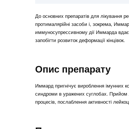
До основних препаратів для лікування ре
протималярійні засоби і, зокрема, Имма
иммуносупрессивному дії Иммарда вдаєт
запобігти розвиток деформації кінцівок.
Опис препарату
Иммард пригнічує вироблення імунних ко
синдроми в уражених суглобах. Прийом л
процесів, послаблення активності лейкоц