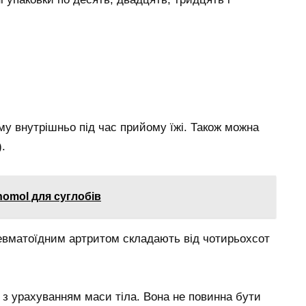
му внутрішньо під час прийому їжі. Також можна
.
homol для суглобів
ревматоїдним артритом складають від чотирьохсот
з урахуванням маси тіла. Вона не повинна бути