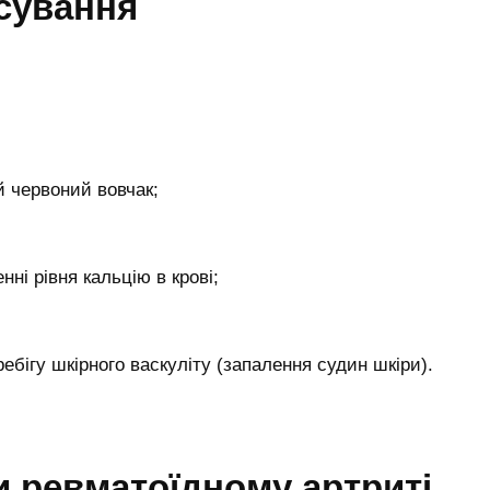
сування
й червоний вовчак;
ні рівня кальцію в крові;
бігу шкірного васкуліту (запалення судин шкіри).
 ревматоїдному артриті