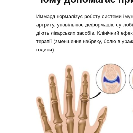
Иммард нормалізує роботу системи імуні
артриту, уповільнює деформацію суглобів
діють лікарських засобів. Клінічний ефек
терапії (зменшення набряку, болю в ураж
години).