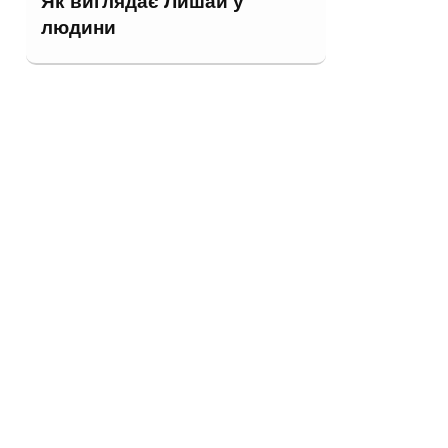
Як виглядає Лишай у
людини