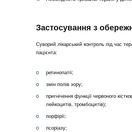
Застосування з обереж
Суворий лікарський контроль під час тер
пацієнта:
ретинопатії;
змін полів зору;
пригнічення функції червоного кістко
лейкоцитів, тромбоцитів);
порфірії;
псоріазу;