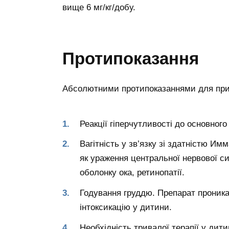
вище 6 мг/кг/добу.
Протипоказання
Абсолютними протипоказаннями для приз
Реакції гіперчутливості до основног
Вагітність у зв’язку зі здатністю Им
як ураження центральної нервової с
оболонку ока, ретинопатії.
Годування груддю. Препарат проника
інтоксикацію у дитини.
Необхідність тривалої терапії у дити