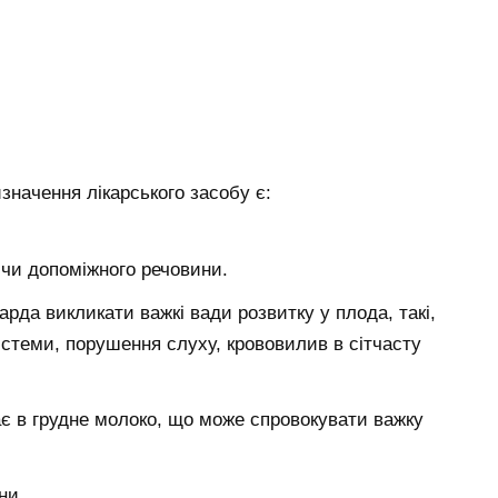
начення лікарського засобу є:
о чи допоміжного речовини.
марда викликати важкі вади розвитку у плода, такі,
истеми, порушення слуху, крововилив в сітчасту
є в грудне молоко, що може спровокувати важку
ни.