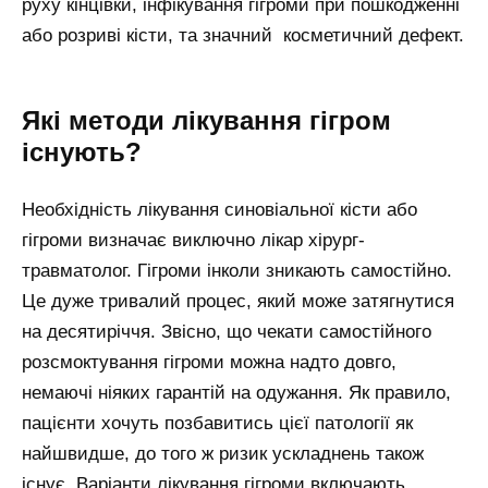
руху кінцівки, інфікування гігроми при пошкодженні
або розриві кісти, та значний косметичний дефект.
Які методи лікування гігром
існують?
Необхідність лікування синовіальної кісти або
гігроми визначає виключно лікар хірург-
травматолог. Гігроми інколи зникають самостійно.
Це дуже тривалий процес, який може затягнутися
на десятиріччя. Звісно, що чекати самостійного
розсмоктування гігроми можна надто довго,
немаючі ніяких гарантій на одужання. Як правило,
пацієнти хочуть позбавитись цієї патології як
найшвидше, до того ж ризик ускладнень також
існує. Варіанти лікування гігроми включають