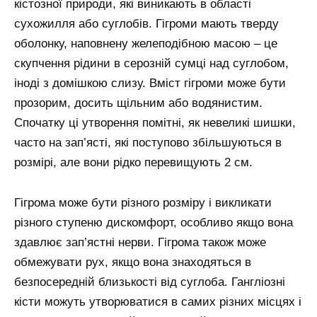
кістозної природи, які виникають в області
сухожилля або суглобів. Гігроми мають тверду
оболонку, наповнену желеподібною масою – це
скупчення рідини в серозній сумці над суглобом,
іноді з домішкою слизу. Вміст гігроми може бути
прозорим, досить щільним або водянистим.
Спочатку ці утворення помітні, як невеликі шишки,
часто на зап’ясті, які поступово збільшуються в
розмірі, але вони рідко перевищують 2 см.
Гігрома може бути різного розміру і викликати
різного ступеню дискомфорт, особливо якщо вона
здавлює зап’ястні нерви. Гігрома також може
обмежувати рух, якщо вона знаходяться в
безпосередній близькості від суглоба. Гангліозні
кісти можуть утворюватися в самих різних місцях і