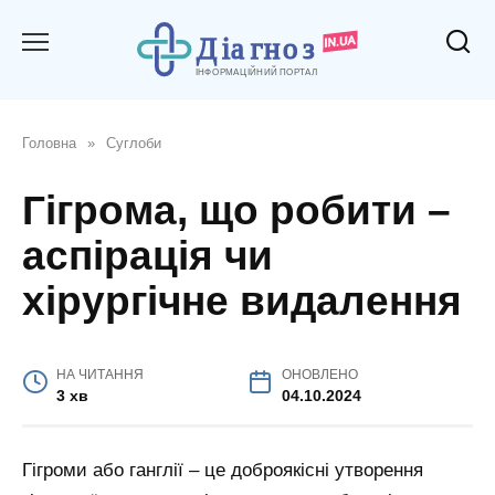
Перейти
до
вмісту
Головна
»
Суглоби
Гігрома, що робити –
аспірація чи
хірургічне видалення
НА ЧИТАННЯ
ОНОВЛЕНО
3 хв
04.10.2024
Гігроми або ганглії – це доброякісні утворення