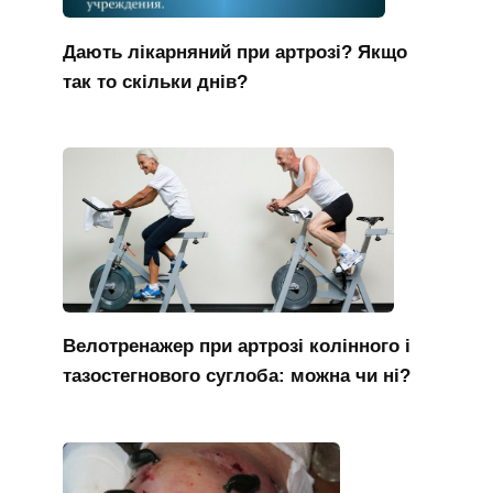
Дають лікарняний при артрозі? Якщо
так то скільки днів?
Велотренажер при артрозі колінного і
тазостегнового суглоба: можна чи ні?