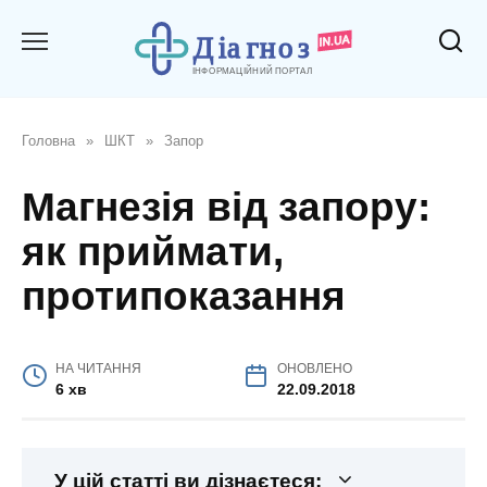
Перейти
до
вмісту
Головна
»
ШКТ
»
Запор
Магнезія від запору:
як приймати,
протипоказання
НА ЧИТАННЯ
ОНОВЛЕНО
6 хв
22.09.2018
У цій статті ви дізнаєтеся: