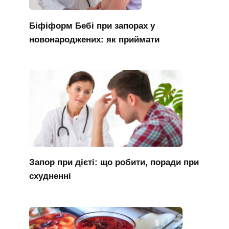
Біфіформ Бебі при запорах у
новонароджених: як приймати
Запор при дієті: що робити, поради при
схудненні