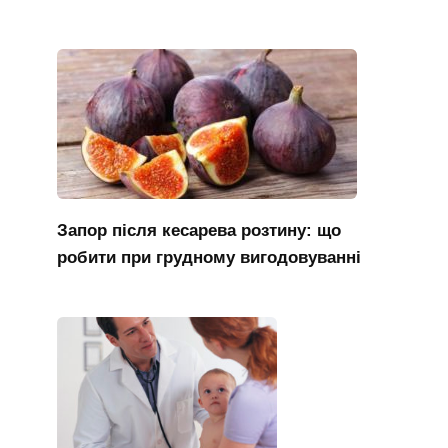
Запор після кесарева розтину: що
робити при грудному вигодовуванні