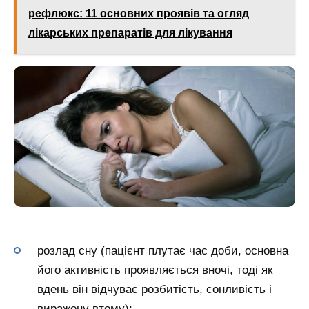
рефлюкс: 11 основних проявів та огляд
лікарських препаратів для лікування
розлад сну (пацієнт плутає час доби, основна
його активність проявляється вночі, тоді як
вдень він відчуває розбитість, сонливість і
виражену втому);