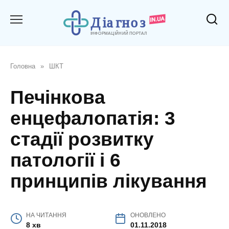
Перейти
до
вмісту
Головна
»
ШКТ
Печінкова
енцефалопатія: 3
стадії розвитку
патології і 6
принципів лікування
НА ЧИТАННЯ
ОНОВЛЕНО
8 хв
01.11.2018