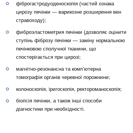
фіброгастродуоденоскопія (частий ознака
цирозу печінки — варикозне розширення вен
стравоходу);
фиброэластометрия печінки (дозволяє оцінити
ступінь фіброзу печінки — заміну нормальною
печінковою сполучної тканини, що
спостерігається при цирозі;
магнітно-резонансна та комп’ютерна
томографія органів черевної порожнини;
колоноскопія, іригоскопія, ректороманоскопія;
біопсія печінки, а також інші способи
діагностики при необхідності.