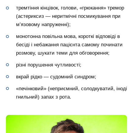
тремтіння кінцівок, голови, «грюкання» тремор
(астериксиз — неритмічні посмикування при
м’язовому напруженні);
монотонна повільна мова, короткі відповіді в
бесіді і небажання пацієнта самому починати
розмову, шукати теми для обговорення;
різні порушення чутливості;
вкрай рідко — судомний синдром;
«печінковий» (неприємний, солодкуватий, іноді
гнильний) запах з рота.