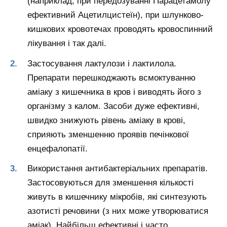
(наприклад, при передозуванні Парацетамолу
ефективний Ацетилцистеїн), при шлунково-
кишкових кровотечах проводять кровоспинний
лікування і так далі.
Застосування лактулози і лактилола.
Препарати перешкоджають всмоктуванню
аміаку з кишечника в кров і виводять його з
організму з калом. Засоби дуже ефективні,
швидко знижують рівень аміаку в крові,
сприяють зменшенню проявів печінкової
енцефалопатії.
Використання антибактеріальних препаратів.
Застосовуються для зменшення кількості
живуть в кишечнику мікробів, які синтезують
азотисті речовини (з них може утворюватися
аміак). Найбільш ефективні і часто