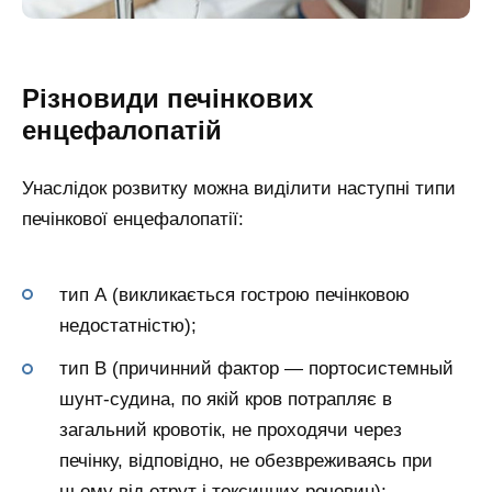
Різновиди печінкових
енцефалопатій
Унаслідок розвитку можна виділити наступні типи
печінкової енцефалопатії:
тип А (викликається гострою печінковою
недостатністю);
тип В (причинний фактор — портосистемный
шунт-судина, по якій кров потрапляє в
загальний кровотік, не проходячи через
печінку, відповідно, не обезвреживаясь при
цьому від отрут і токсичних речовин);