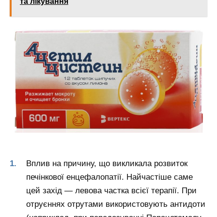
та лікування
Вплив на причину, що викликала розвиток
печінкової енцефалопатії. Найчастіше саме
цей захід — левова частка всієї терапії. При
отруєннях отрутами використовують антидоти