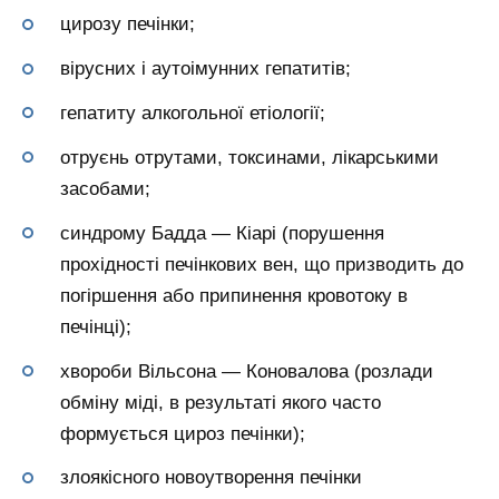
цирозу печінки;
вірусних і аутоімунних гепатитів;
гепатиту алкогольної етіології;
отруєнь отрутами, токсинами, лікарськими
засобами;
синдрому Бадда — Кіарі (порушення
прохідності печінкових вен, що призводить до
погіршення або припинення кровотоку в
печінці);
хвороби Вільсона — Коновалова (розлади
обміну міді, в результаті якого часто
формується цироз печінки);
злоякісного новоутворення печінки