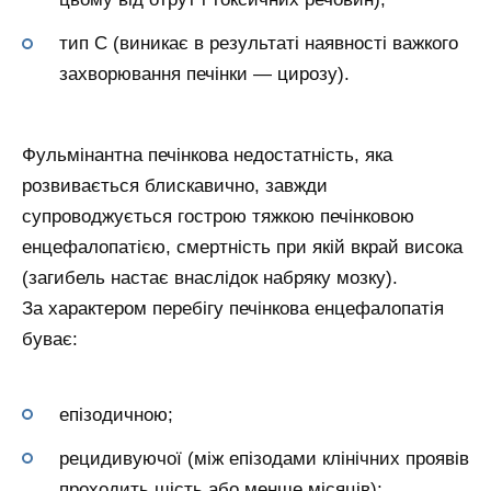
тип С (виникає в результаті наявності важкого
захворювання печінки — цирозу).
Фульмінантна печінкова недостатність, яка
розвивається блискавично, завжди
супроводжується гострою тяжкою печінковою
енцефалопатією, смертність при якій вкрай висока
(загибель настає внаслідок набряку мозку).
За характером перебігу печінкова енцефалопатія
буває:
епізодичною;
рецидивуючої (між епізодами клінічних проявів
проходить шість або менше місяців);