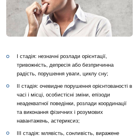
I стадія: незначні розлади орієнтації,
тривожність, депресія або безпричинна
радість, порушення уваги, циклу сну;
II стадія: очевидне порушення орієнтованості в
часі і місці, особистісні зміни, епізоди
неадекватної поведінки, розлади координації
та виконання фізичних і розумових
навантажень, астериксиз;
III стадія: млявість, сонливість, виражене