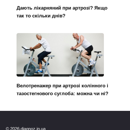
Дають лікарняний при артрозі? Якщо
так то скільки днів?
Велотренажер при артрозі колінного і
тазостегнового суглоба: можна чи ні?
© 2026 diagnoz.in.ua