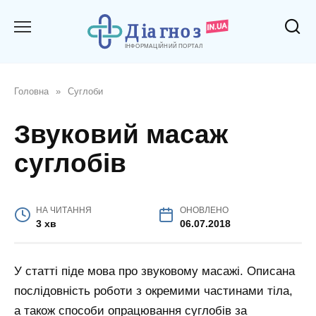
Перейти
до
вмісту
Головна
»
Суглоби
Звуковий масаж
суглобів
НА ЧИТАННЯ
ОНОВЛЕНО
3 хв
06.07.2018
У статті піде мова про звуковому масажі. Описана
послідовність роботи з окремими частинами тіла,
а також способи опрацювання суглобів за