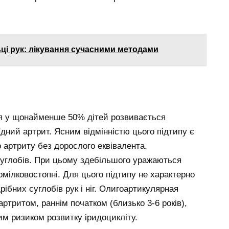
льці рук: лікування сучасними методами
я у щонайменше 50% дітей розвивається
ний артрит. Ясним відмінністю цього підтипу є
 артриту без дорослого еквівалента.
углобів. При цьому здебільшого уражаються
омілковостопні. Для цього підтипу не характерно
ібних суглобів рук і ніг. Олигоартикулярная
тритом, раннім початком (близько 3-6 років),
ким ризиком розвитку іридоцикліту.