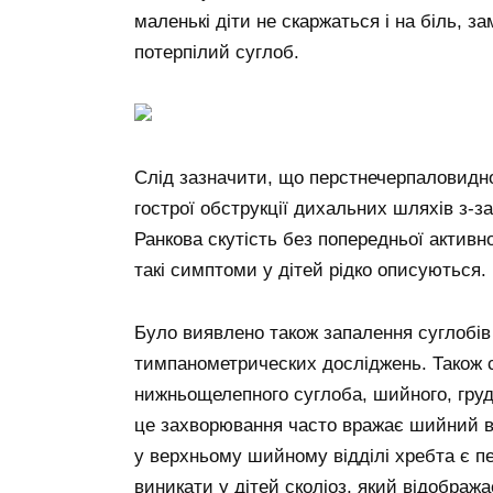
маленькі діти не скаржаться і на біль, 
потерпілий суглоб.
Слід зазначити, що перстнечерпаловидн
гострої обструкції дихальних шляхів з-з
Ранкова скутість без попередньої активн
такі симптоми у дітей рідко описуються.
Було виявлено також запалення суглобів
тимпанометрических досліджень. Також 
нижньощелепного суглоба, шийного, грудн
це захворювання часто вражає шийний в
у верхньому шийному відділі хребта є п
виникати у дітей сколіоз, який відобра