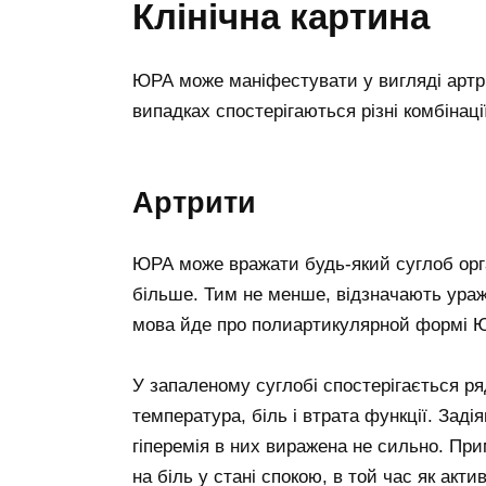
Клінічна картина
ЮРА може маніфестувати у вигляді артрит
випадках спостерігаються різні комбінац
Артрити
ЮРА може вражати будь-який суглоб орган
більше. Тим не менше, відзначають ураже
мова йде про полиартикулярной формі 
У запаленому суглобі спостерігається ря
температура, біль і втрата функції. Заді
гіперемія в них виражена не сильно. При
на біль у стані спокою, в той час як акт