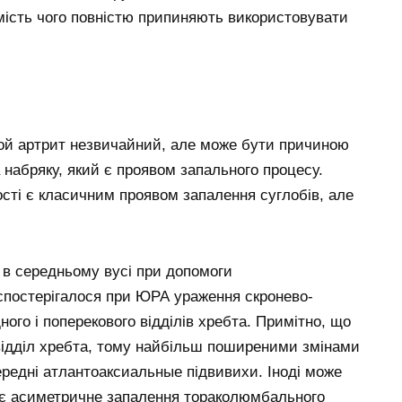
замість чого повністю припиняють використовувати
ой артрит незвичайний, але може бути причиною
а набряку, який є проявом запального процесу.
ості є класичним проявом запалення суглобів, але
 в середньому вусі при допомоги
спостерігалося при ЮРА ураження скронево-
ого і поперекового відділів хребта. Примітно, що
ідділ хребта, тому найбільш поширеними змінами
ередні атлантоаксиальные підвивихи. Іноді може
жає асиметричне запалення тораколюмбального