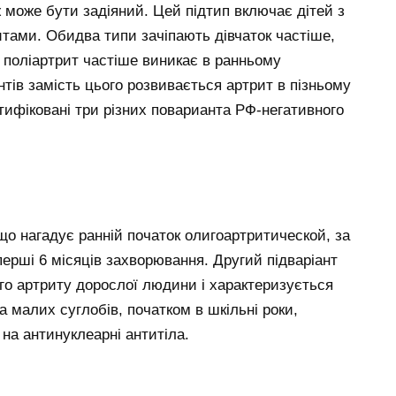
 може бути задіяний. Цей підтип включає дітей з
тами. Обидва типи зачіпають дівчаток частіше,
в поліартрит частіше виникає в ранньому
нтів замість цього розвивається артрит в пізньому
нтифіковані три різних поварианта РФ-негативного
о нагадує ранній початок олигоартритической, за
перші 6 місяців захворювання. Другий підваріант
го артриту дорослої людини і характеризується
 малих суглобів, початком в шкільні роки,
а антинуклеарні антитіла.