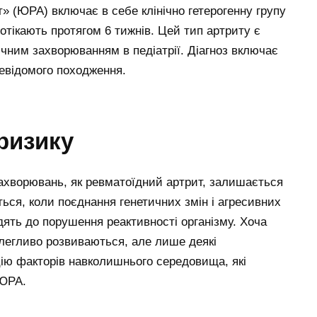
» (ЮРА) включає в себе клінічно гетерогенну групу
протікають протягом 6 тижнів. Цей тип артриту є
ним захворюванням в педіатрії. Діагноз включає
невідомого походження.
ризику
захворювань, як ревматоїдний артрит, залишається
ься, коли поєднання генетичних змін і агресивних
ять до порушення реактивності організму. Хоча
легливо розвиваються, але лише деякі
ію факторів навколишнього середовища, які
 ЮРА.