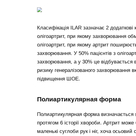
Класифікація ILAR зазначає 2 додаткові 
олігоартрит, при якому захворювання о
олігоартрит, при якому артрит поширюєть
захворювання. У 50% пацієнтів з олігоа
захворювання, а у 30% це відбувається в
ризику генералізованого захворювання вк
підвищення ШОЕ.
Полиартикулярная форма
Полиартикулярная форма визначається як
протягом 6 історії хвороби. Артрит може
маленькі суглоби рук і ніг, хоча осьовий