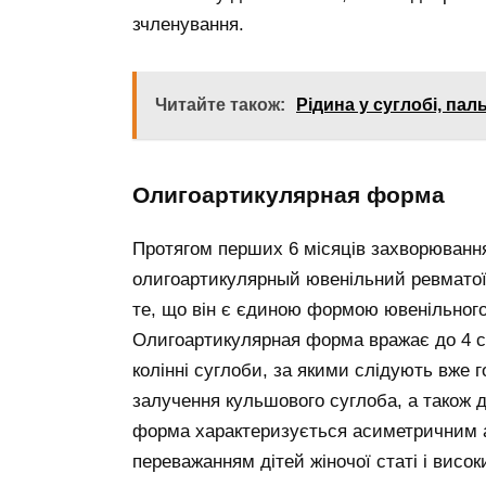
зчленування.
Читайте також:
Рідина у суглобі, па
Олигоартикулярная форма
Протягом перших 6 місяців захворюванн
олигоартикулярный ювенільний ревматоїд
те, що він є єдиною формою ювенільного
Олигоартикулярная форма вражає до 4 с
колінні суглоби, за якими слідують вже г
залучення кульшового суглоба, а також др
форма характеризується асиметричним ар
переважанням дітей жіночої статі і висо