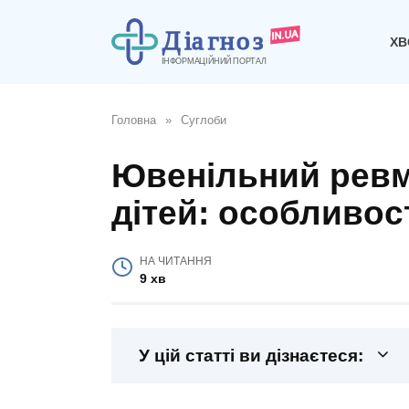
Перейти
до
ХВ
вмісту
Головна
»
Суглоби
Ювенільний ревм
дітей: особливос
НА ЧИТАННЯ
9 хв
У цій статті ви дізнаєтеся: