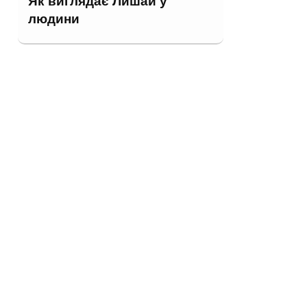
Як виглядає Лишай у
людини