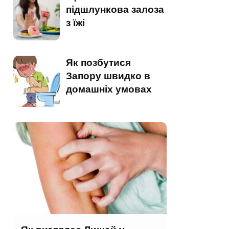
підшлункова залоза
з їжі
Як позбутися
Запору швидко в
домашніх умовах