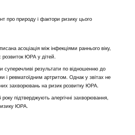
нт про природу і фактори ризику цього
писана асоціація між інфекціями раннього віку,
є розвиток ЮРА у дітей.
и суперечливі результати по відношенню до
и і ревматоїдним артритом. Однак у звітах не
чних захворювань на ризик розвитку ЮРА.
6 року підтверджують алергічні захворювання,
 ризику ЮРА.