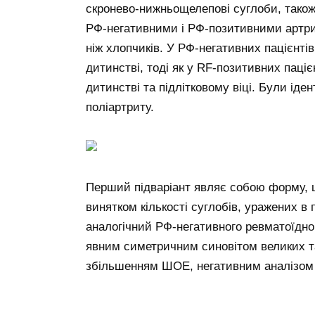
скронево-нижньощелепові суглоби, також
РФ-негативними і РФ-позитивними артри
ніж хлопчиків. У РФ-негативних пацієнті
дитинстві, тоді як у RF-позитивних паціє
дитинстві та підлітковому віці. Були іде
поліартриту.
Перший підваріант являє собою форму, щ
винятком кількості суглобів, уражених в 
аналогічний РФ-негативного ревматоїдно
явним симетричним синовітом великих та
збільшенням ШОЕ, негативним аналізом н