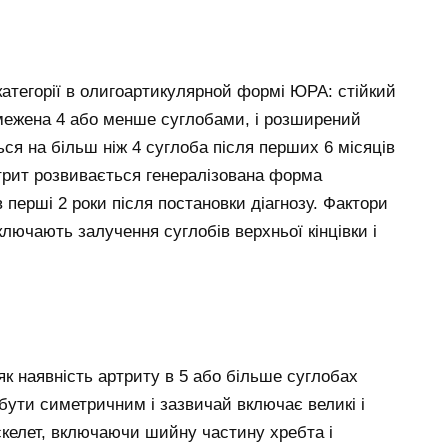
категорії в олигоартикулярной формі ЮРА: стійкий
бмежена 4 або менше суглобами, і розширений
ся на більш ніж 4 суглоба після перших 6 місяців
ртрит розвивається генералізована форма
 перші 2 роки після постановки діагнозу. Фактори
лючають залучення суглобів верхньої кінцівки і
 наявність артриту в 5 або більше суглобах
 бути симетричним і зазвичай включає великі і
 скелет, включаючи шийну частину хребта і