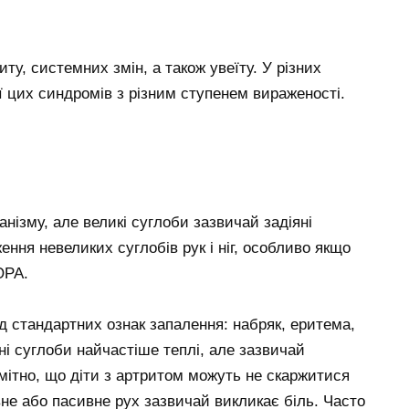
у, системних змін, а також увеїту. У різних
ії цих синдромів з різним ступенем вираженості.
ізму, але великі суглоби зазвичай задіяні
ння невеликих суглобів рук і ніг, особливо якщо
ЮРА.
д стандартних ознак запалення: набряк, еритема,
яні суглоби найчастіше теплі, але зазвичай
мітно, що діти з артритом можуть не скаржитися
ивне або пасивне рух зазвичай викликає біль. Часто