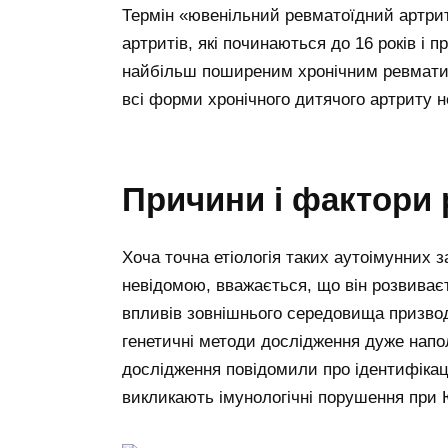
Термін «ювенільний ревматоїдний артрит
артритів, які починаються до 16 років і 
найбільш поширеним хронічним ревматич
всі форми хронічного дитячого артриту 
Причини і фактори 
Хоча точна етіологія таких аутоімунних 
невідомою, вважається, що він розвиваєт
впливів зовнішнього середовища призвод
генетичні методи дослідження дуже напо
дослідження повідомили про ідентифікац
викликають імунологічні порушення при