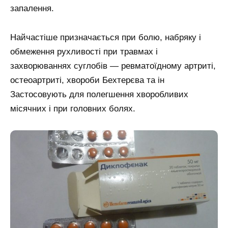
запалення.
Найчастіше призначається при болю, набряку і
обмеження рухливості при травмах і
захворюваннях суглобів — ревматоїдному артриті,
остеоартриті, хвороби Бехтерєва та ін
Застосовують для полегшення хворобливих
місячних і при головних болях.