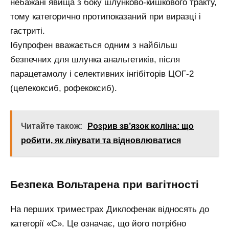
небажані явища з боку шлунково-кишкового тракту,
тому категорично протипоказаний при виразці і
гастриті.
Ібупрофен вважається одним з найбільш
безпечних для шлунка анальгетиків, після
парацетамолу і селективних інгібіторів ЦОГ-2
(целекоксиб, рофекоксиб).
Читайте також:
Розрив зв’язок коліна: що
робити, як лікувати та відновлюватися
Безпека Вольтарена при вагітності
На перших триместрах Диклофенак відносять до
категорії «С». Це означає, що його потрібно