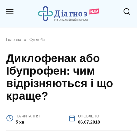
Перейти
до
вмісту
Головна
»
Суглоби
Диклофенак або
Ібупрофен: чим
відрізняються і що
краще?
НА ЧИТАННЯ
ОНОВЛЕНО
5 хв
06.07.2018