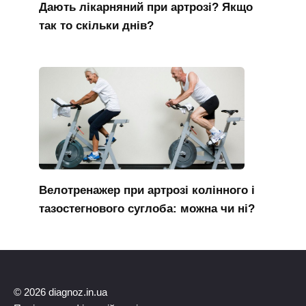
Дають лікарняний при артрозі? Якщо
так то скільки днів?
Велотренажер при артрозі колінного і
тазостегнового суглоба: можна чи ні?
© 2026 diagnoz.in.ua