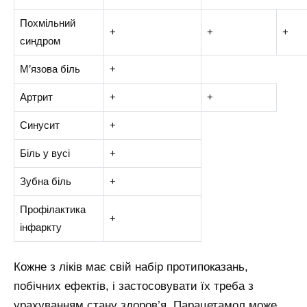
Похмільний
+
+
+
синдром
М’язова біль
+
Артрит
+
+
Синусит
+
Біль у вусі
+
Зубна біль
+
Профілактика
+
інфаркту
Кожне з ліків має свій набір протипоказань,
побічних ефектів, і застосовувати їх треба з
урахуванням стану здоров’я. Парацетамол може