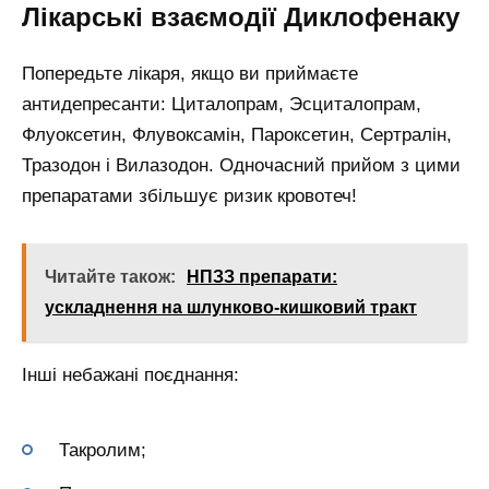
Лікарські взаємодії Диклофенаку
Попередьте лікаря, якщо ви приймаєте
антидепресанти: Циталопрам, Эсциталопрам,
Флуоксетин, Флувоксамін, Пароксетин, Сертралін,
Тразодон і Вилазодон. Одночасний прийом з цими
препаратами збільшує ризик кровотеч!
Читайте також:
НПЗЗ препарати:
ускладнення на шлунково-кишковий тракт
Інші небажані поєднання:
Такролим;