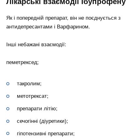
Лікарські взаємодії Ібупрофену
Як і попередній препарат, він не поєднується з
антидепресантами і Варфарином.
Інші небажані взаємодії:
пеметрексед;
такролим;
метотрексат;
препарати літію;
сечогінні (діуретики);
гіпотензивні препарати;