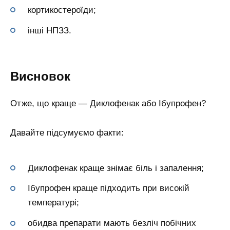
кортикостероїди;
інші НПЗЗ.
Висновок
Отже, що краще — Диклофенак або Ібупрофен?
Давайте підсумуємо факти:
Диклофенак краще знімає біль і запалення;
Ібупрофен краще підходить при високій
температурі;
обидва препарати мають безліч побічних