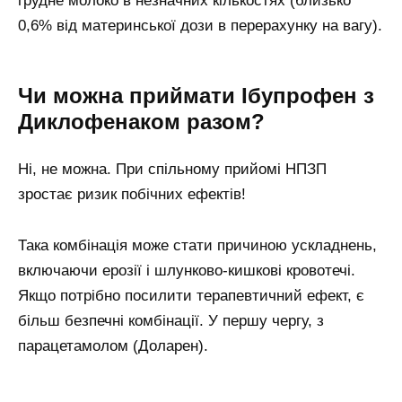
грудне молоко в незначних кількостях (близько
0,6% від материнської дози в перерахунку на вагу).
Чи можна приймати Ібупрофен з
Диклофенаком разом?
Ні, не можна. При спільному прийомі НПЗП
зростає ризик побічних ефектів!
Така комбінація може стати причиною ускладнень,
включаючи ерозії і шлунково-кишкові кровотечі.
Якщо потрібно посилити терапевтичний ефект, є
більш безпечні комбінації. У першу чергу, з
парацетамолом (Доларен).