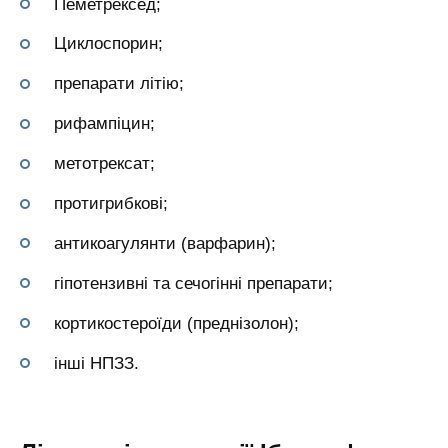
Пеметрексед;
Циклоспорин;
препарати літію;
рифампіцин;
метотрексат;
протигрибкові;
антикоагулянти (варфарин);
гіпотензивні та сечогінні препарати;
кортикостероїди (преднізолон);
інші НПЗЗ.