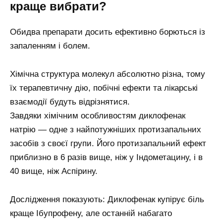
краще вибрати?
Обидва препарати досить ефективно борються із
запаленням і болем.
Хімічна структура молекул абсолютно різна, тому
їх терапевтичну дію, побічні ефекти та лікарські
взаємодії будуть відрізнятися.
Завдяки хімічним особливостям диклофенак
натрію — одне з найпотужніших протизапальних
засобів з своєї групи. Його протизапальний ефект
приблизно в 6 разів вище, ніж у Індометацину, і в
40 вище, ніж Аспірину.
Дослідження показують: Диклофенак купірує біль
краще Ібупрофену, але останній набагато