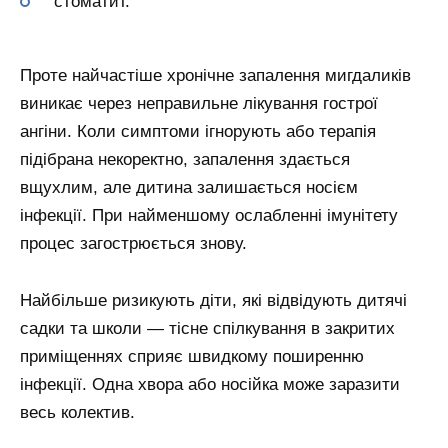
стоматит.
Проте найчастіше хронічне запалення мигдаликів
виникає через неправильне лікування гострої
ангіни. Коли симптоми ігнорують або терапія
підібрана некоректно, запалення здається
вщухлим, але дитина залишається носієм
інфекції. При найменшому ослабленні імунітету
процес загострюється знову.
Найбільше ризикують діти, які відвідують дитячі
садки та школи — тісне спілкування в закритих
приміщеннях сприяє швидкому поширенню
інфекції. Одна хвора або носійка може заразити
весь колектив.