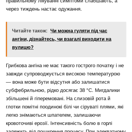
правильному лікуванні симптоми слабшають, а
через тиждень настає одужання.
Читайте також:
Чи можна гуляти під час
ангіни, дізнайтесь, чи взагалі виходити на
вулицю?
Грибкова ангіна не має такого гострого початку і не
завжди супроводжується високою температурою
— вона може бути відсутня або залишатися
субфебрильною, рідко досягає 38 °С. Мигдалики
збільшені й гіперемовані. На слизовій рота й
глотки помітні поодинокі білі чи сіруваті плями, які
легко знімаються шпателем, залишаючи
кровоточиві ерозії. Інтенсивність болю в горлі
залежить від поширення процесу. При адекватному