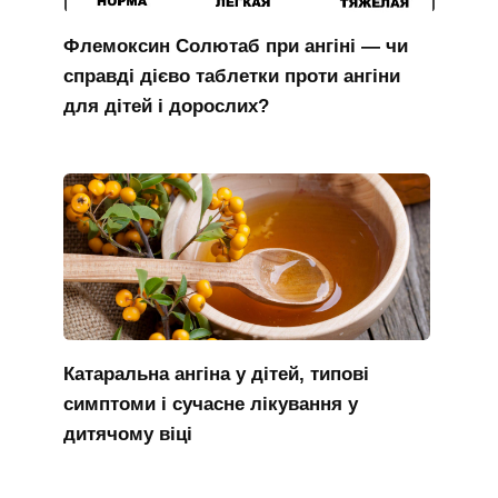
Флемоксин Солютаб при ангіні — чи
справді дієво таблетки проти ангіни
для дітей і дорослих?
Катаральна ангіна у дітей, типові
симптоми і сучасне лікування у
дитячому віці