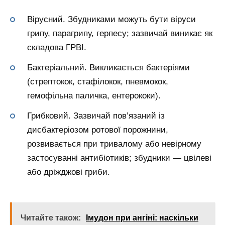
Вірусний. Збудниками можуть бути віруси
грипу, парагрипу, герпесу; зазвичай виникає як
складова ГРВІ.
Бактеріальний. Викликається бактеріями
(стрептокок, стафілокок, пневмокок,
гемофільна паличка, ентерококи).
Грибковий. Зазвичай пов’язаний із
дисбактеріозом ротової порожнини,
розвивається при тривалому або невірному
застосуванні антибіотиків; збудники — цвілеві
або дріжджові гриби.
Читайте також:
Імудон при ангіні: наскільки