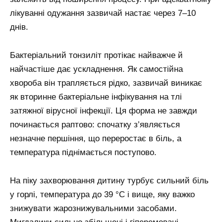
лікуванні одужання зазвичай настає через 7–10
днів.
Бактеріальний тонзиліт протікає найважче й
найчастіше дає ускладнення. Як самостійна
хвороба він трапляється рідко, зазвичай виникає
як вторинне бактеріальне інфікування на тлі
затяжної вірусної інфекції. Ця форма не завжди
починається раптово: спочатку з’являється
незначне першіння, що переростає в біль, а
температура піднімається поступово.
На піку захворювання дитину турбує сильний біль
у горлі, температура до 39 °С і вище, яку важко
знижувати жарознижувальними засобами.