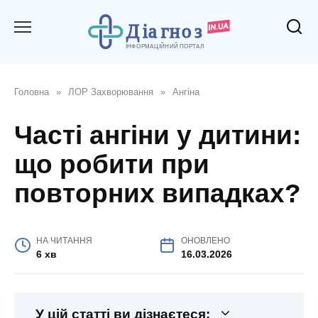
Перейти
до
вмісту
Головна
»
ЛОР Захворювання
»
Ангіна
Часті ангіни у дитини:
що робити при
повторних випадках?
НА ЧИТАННЯ
ОНОВЛЕНО
6 хв
16.03.2026
У цій статті ви дізнаєтеся: