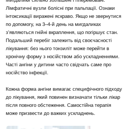
Мигдалики сильно збільшені і гіперемовані.
Лімфатичні вузли болісні при пальпації. Ознаки
інтоксикації виражені яскраво. Якщо не звернутися
по допомогу, на 3–4-й день на мигдаликах
з’являються гнійні вкраплення, що погіршує стан.
Подальший перебіг залежить від своєчасності
лікування: без нього тонзиліт може перейти в
хронічну форму з носійством або ускладненнями.
Часті ангіни у дитини часто свідчать саме про
носійство інфекції.
Кожна форма ангіни вимагає специфічного підходу
до лікування, який повинен визначати тільки лікар
після повного обстеження. Самостійна терапія
може призвести до важких ускладнень.