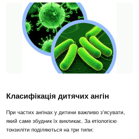
Класифікація дитячих ангін
При частих ангiнах у дитини важливо з’ясувати,
який саме збудник їх викликає. За етіологією
тонзиліти поділяються на три типи: