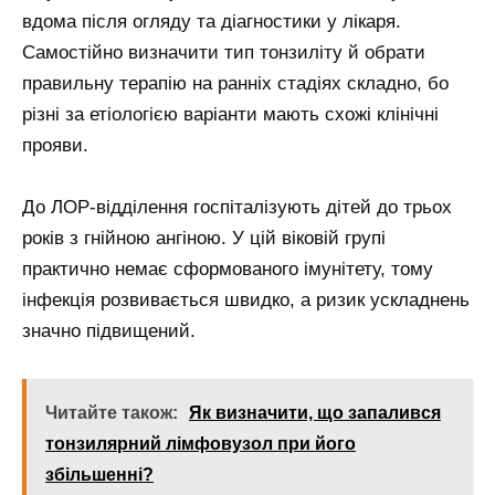
вдома після огляду та діагностики у лікаря.
Самостійно визначити тип тонзиліту й обрати
правильну терапію на ранніх стадіях складно, бо
різні за етіологією варіанти мають схожі клінічні
прояви.
До ЛОР-відділення госпіталізують дітей до трьох
років з гнійною ангіною. У цій віковій групі
практично немає сформованого імунітету, тому
інфекція розвивається швидко, а ризик ускладнень
значно підвищений.
Читайте також:
Як визначити, що запалився
тонзилярний лімфовузол при його
збільшенні?