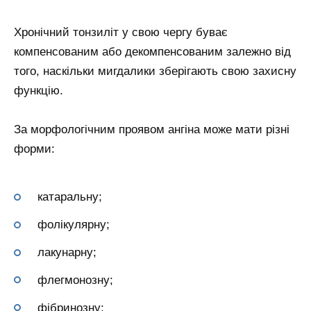
Хронічний тонзиліт у свою чергу буває
компенсованим або декомпенсованим залежно від
того, наскільки мигдалики зберігають свою захисну
функцію.
За морфологічним проявом ангіна може мати різні
форми:
катаральну;
фолікулярну;
лакунарну;
флегмонозну;
фібринозну;