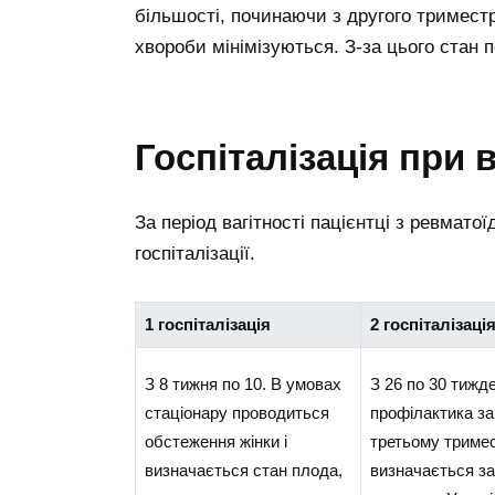
більшості, починаючи з другого тримест
хвороби мінімізуються. З-за цього стан 
Госпіталізація при в
За період вагітності пацієнтці з ревмато
госпіталізації.
1 госпіталізація
2 госпіталізаці
З 8 тижня по 10. В умовах
З 26 по 30 тижд
стаціонару проводиться
профілактика за
обстеження жінки і
третьому тримес
визначається стан плода,
визначається за