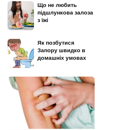
Що не любить
підшлункова залоза
з їжі
Як позбутися
Запору швидко в
домашніх умовах