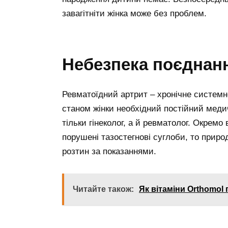
завагітніти жінка може без проблем.
Небезпека поєднан
Ревматоїдний артрит – хронічне системне
станом жінки необхідний постійний медич
тільки гінеколог, а й ревматолог. Окрем
порушені тазостегнові суглоби, то приро
розтин за показаннями.
Читайте також:
Як вітаміни Orthomol