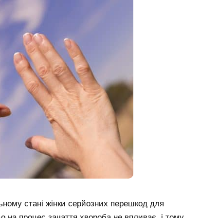
льному стані жінки серйозних перешкод для
 на процес зачаття хвороба не впливає, і тому