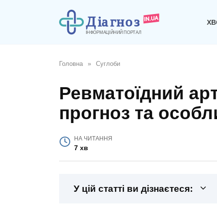
Перейти
до
ХВ
вмісту
Головна
»
Суглоби
Ревматоїдний артр
прогноз та особл
НА ЧИТАННЯ
7 хв
У цій статті ви дізнаєтеся: