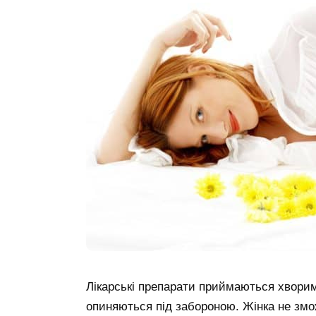
Лікарські препарати приймаються хворими
опиняються під забороною. Жінка не зм