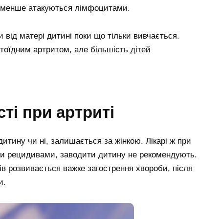
бів менше атакуються лімфоцитами.
 від матері дитині поки що тільки вивчається.
оїдним артритом, але більшість дітей
ті при артриті
итину чи ні, залишається за жінкою. Лікарі ж при
ми рецидивами, заводити дитину не рекомендують.
гів розвивається важке загострення хвороби, після
и.