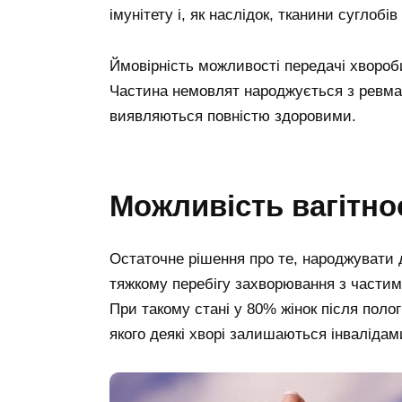
імунітету і, як наслідок, тканини сугло
Ймовірність можливості передачі хвороби
Частина немовлят народжується з ревмат
виявляються повністю здоровими.
Можливість вагітнос
Остаточне рішення про те, народжувати д
тяжкому перебігу захворювання з части
При такому стані у 80% жінок після поло
якого деякі хворі залишаються інвалідам