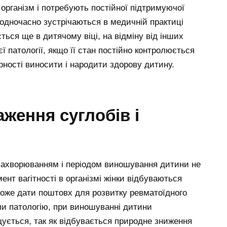
організм і потребують постійної підтримуючої
ь одночасно зустрічаються в медичній практиці
ться ще в дитячому віці, на відміну від інших
єї патології, якщо її стан постійно контролюється
рності виносити і народити здорову дитину.
ження суглобів і
захворюванням і періодом виношування дитини не
ент вагітності в організмі жінки відбуваються
може дати поштовх для розвитку ревматоїдного
али патологію, при виношуванні дитини
щується, так як відбувається природне зниження