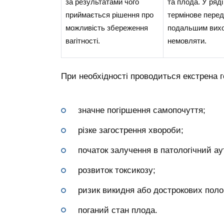
за результатами чого
та плода. У ряді
приймається рішення про
термінове пере
можливість збереження
подальшим вих
вагітності.
немовляти.
При необхідності проводиться екстрена г
значне погіршення самопочуття;
різке загострення хвороби;
початок залучення в патологічний ау
розвиток токсикозу;
ризик викидня або дострокових полог
поганий стан плода.