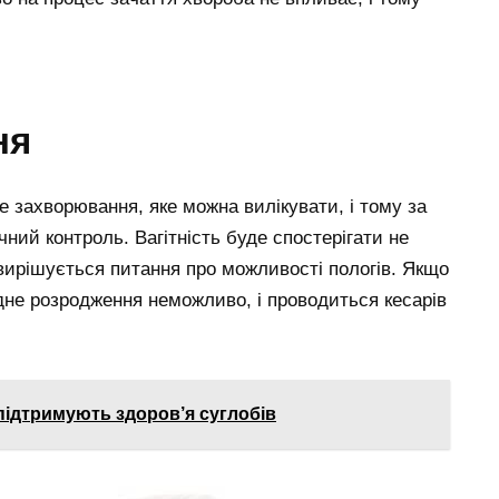
ня
 захворювання, яке можна вилікувати, і тому за
ний контроль. Вагітність буде спостерігати не
о вирішується питання про можливості пологів. Якщо
дне розродження неможливо, і проводиться кесарів
 підтримують здоров’я суглобів