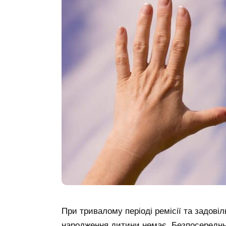
При тривалому періоді ремісії та задові
народження дитини немає. Безпосередньо