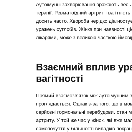
Аутоімунні захворювання вражають весь 
терапії. Ревматоїдний артрит і вагітніст
досить часто. Хвороба нерідко діагностує
уражень суглобів. Жінка при наявності ці
лікарями, може з великою часткою ймові
Взаємний вплив ура
вагітності
Прямий взаємозв’язок між аутоімунним 
проглядається. Однак з-за того, що в мом
серйозні гормональні перебудови, стан 
артриту. У той же час у жінок, які вже м
самопочуття у більшості випадків покра