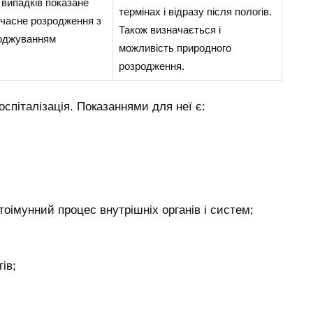
 випадків показане
термінах і відразу після пологів.
дчасне розродження з
Також визначається і
оджуванням
можливість природного
розродження.
оспіталізація. Показаннями для неї є:
тоімунний процес внутрішніх органів і систем;
ів;