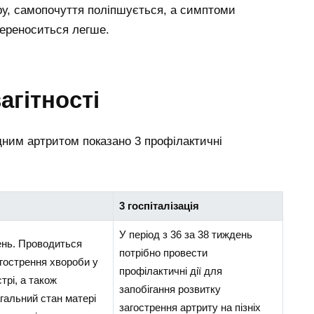
ру, самопочуття поліпшується, а симптоми
переноситься легше.
агітності
їдним артритом показано 3 профілактичні
я
3 госпіталізація
У період з 36 за 38 тиждень
ень. Проводиться
потрібно провести
гострення хвороби у
профілактичні дії для
трі, а також
запобігання розвитку
гальний стан матері
загострення артриту на пізніх