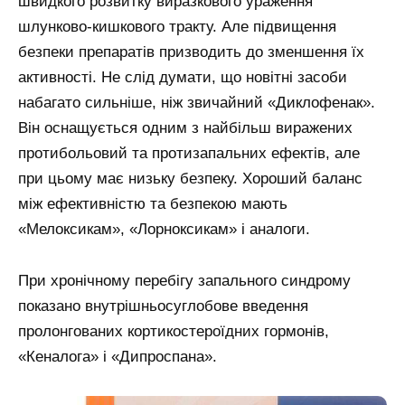
швидкого розвитку виразкового ураження
шлунково-кишкового тракту. Але підвищення
безпеки препаратів призводить до зменшення їх
активності. Не слід думати, що новітні засоби
набагато сильніше, ніж звичайний «Диклофенак».
Він оснащується одним з найбільш виражених
протибольовий та протизапальних ефектів, але
при цьому має низьку безпеку. Хороший баланс
між ефективністю та безпекою мають
«Мелоксикам», «Лорноксикам» і аналоги.
При хронічному перебігу запального синдрому
показано внутрішньосуглобове введення
пролонгованих кортикостероїдних гормонів,
«Кеналога» і «Дипроспана».