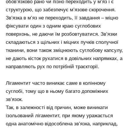
обов’язково рано чи пізно переходить у м’яз і є
структурою, що забезпечує м’язове скорочення.
Зв’язка в м’яз не переходить, її завдання – міцно
фіксувати один з одним краю суглобових
поверхонь, не даючи їм розбовтуватися. Зв’язки
складаються з щільних і міцних пучків сполучної
тканини, вони також зміцнюють суглобову капсулу,
не дають кісток рухатися в довільних напрямках, а
направляють рух по потрібній траєкторії.
Лігаментит часто виникає саме в колінному
суглобі, тому що в ньому багато допоміжних
зв’язок.
Так, в залежності від причин, може виникати
ізольований лігаментит, при якому уражається
одна анатомічно відособлена зв’язка, наприклад,