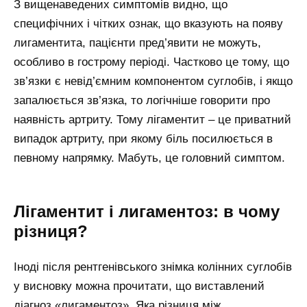
З вищенаведених симптомів видно, що
специфічних і чітких ознак, що вказують на появу
лигаментита, пацієнти пред’явити не можуть,
особливо в гострому періоді. Частково це тому, що
зв’язки є невід’ємним компонентом суглобів, і якщо
запалюється зв’язка, то логічніше говорити про
наявність артриту. Тому лігаментит – це приватний
випадок артриту, при якому біль посилюється в
певному напрямку. Мабуть, це головний симптом.
Лігаментит і лигаментоз: в чому
різниця?
Іноді після рентгенівського знімка колінних суглобів
у висновку можна прочитати, що виставлений
діагноз «лигаментоз». Яка різниця між