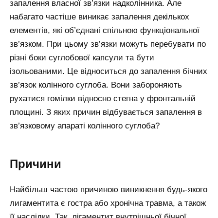
запалення власної зв’язки надколінника. Але
набагато частіше виникає запалення декількох
елементів, які об’єднані спільною функціональної
зв’язком. При цьому зв’язки можуть перебувати по
різні боки суглобової капсули та бути
ізольованими. Це відноситься до запалення бічних
зв’язок колінного суглоба. Вони забороняють
рухатися гомілки відносно стегна у фронтальній
площині. З яких причин відбувається запалення в
зв’язковому апараті колінного суглоба?
Причини
Найбільш частою причиною виникнення будь-якого
лигаментита є гостра або хронічна травма, а також
її наслідки. Так, лігаментит внутрішньої бічної