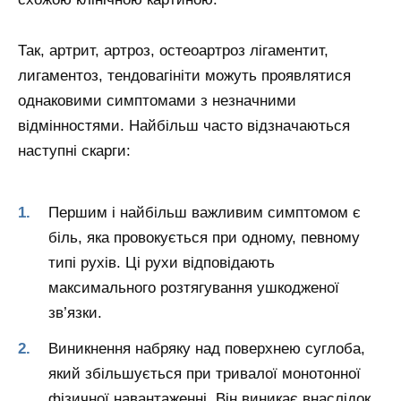
Так, артрит, артроз, остеоартроз лігаментит,
лигаментоз, тендовагініти можуть проявлятися
однаковими симптомами з незначними
відмінностями. Найбільш часто відзначаються
наступні скарги:
Першим і найбільш важливим симптомом є
біль, яка провокується при одному, певному
типі рухів. Ці рухи відповідають
максимального розтягування ушкодженої
зв’язки.
Виникнення набряку над поверхнею суглоба,
який збільшується при тривалої монотонної
фізичної навантаженні. Він виникає внаслідок