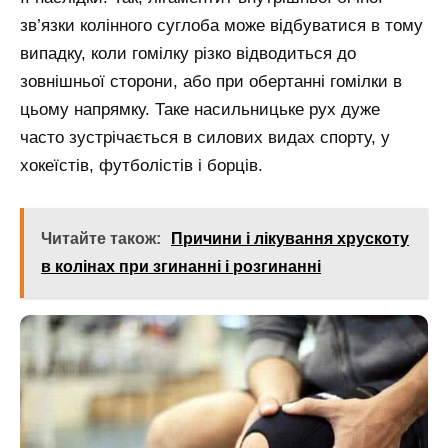
зв’язки колінного суглоба може відбуватися в тому
випадку, коли гомілку різко відводиться до
зовнішньої сторони, або при обертанні гомілки в
цьому напрямку. Таке насильницьке рух дуже
часто зустрічається в силових видах спорту, у
хокеїстів, футболістів і борців.
Читайте також:
Причини і лікування хрускоту
в колінах при згинанні і розгинанні