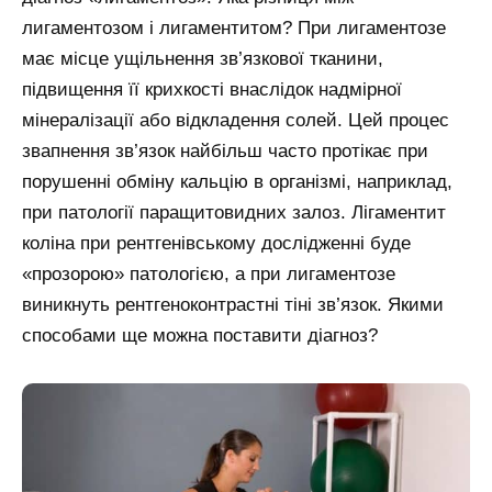
лигаментозом і лигаментитом? При лигаментозе
має місце ущільнення зв’язкової тканини,
підвищення її крихкості внаслідок надмірної
мінералізації або відкладення солей. Цей процес
звапнення зв’язок найбільш часто протікає при
порушенні обміну кальцію в організмі, наприклад,
при патології паращитовидних залоз. Лігаментит
коліна при рентгенівському дослідженні буде
«прозорою» патологією, а при лигаментозе
виникнуть рентгеноконтрастні тіні зв’язок. Якими
способами ще можна поставити діагноз?