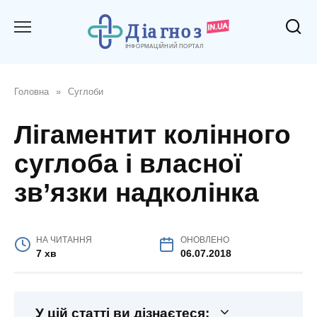
Перейти
до
вмісту
Головна
»
Суглоби
Лігаментит колінного
суглоба і власної
зв’язки надколінка
НА ЧИТАННЯ
ОНОВЛЕНО
7 хв
06.07.2018
У цій статті ви дізнаєтеся: