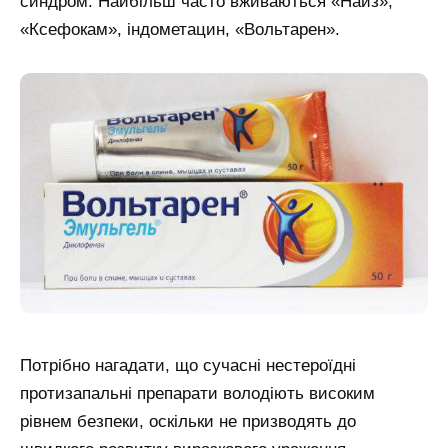
синдром. Найбільш часто вживаються «Найз»,
«Ксефокам», індометацин, «Вольтарен».
Потрібно нагадати, що сучасні нестероїдні
протизапальні препарати володіють високим
рівнем безпеки, оскільки не призводять до