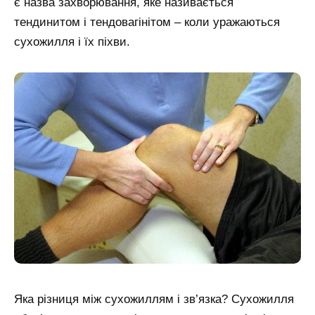
є назва захворювання, яке називається
тендинитом і тендовагінітом – коли уражаються
сухожилля і їх піхви.
Яка різниця між сухожиллям і зв’язка?
Сухожилля