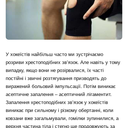
У хокеїстів найбільш часто ми зустрічаємо
розриви хрестоподібних зв’язок. Але навіть у тому
випадку, якщо вони не розірвалися, їх часті
постійні і звичні розтягування призводять до
виражений больовий імпульсації. Потім виникає
асептичне запалення – асептичний лігаментит.
Запалення хрестоподібних зв’язок у хокеїстів
виникає при сильному і різкому обертанні, коли
ковзани вже загальмували, гомілки зупинилися, а
верхня частина тіла і стегно ще продовжують за