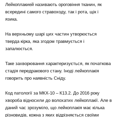
Лейкоплакией називають ороговіння тканин, як
всередині самого стравоходу, так і рота, щік і
язика.
На верхньому шарі цих частин утворюється
тверда кірка, яка згодом травмується і
запалюється.
Таке захворювання характеризується, як початкова
стадія передракового стану. Іноді лейкоплакія
говорить про наявність Сніду.
Код патології за МКХ-10 – К13.2. До 2016 року
хвороба відносили до волохатих лейкоплакії. Але в
даний час зрозуміло, що лейкоплакія має кілька
різновидів, кожна з яких відрізняється своїми