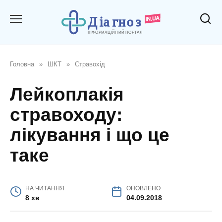
Перейти
до
вмісту
Головна
»
ШКТ
»
Стравохід
Лейкоплакія
стравоходу:
лікування і що це
таке
НА ЧИТАННЯ
ОНОВЛЕНО
8 хв
04.09.2018