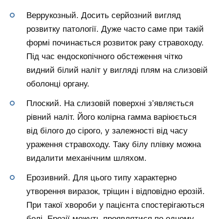
Веррукозный. Досить серйозний вигляд
розвитку патології. Дуже часто саме при такій
формі починається розвиток раку стравоходу.
Під час ендоскопічного обстеження чітко
видний білий наліт у вигляді плям на слизовій
оболонці органу.
Плоский. На слизовій поверхні з’являється
рівний наліт. Його колірна гамма варіюється
від білого до сірого, у залежності від часу
ураження стравоходу. Таку білу плівку можна
видалити механічним шляхом.
Ерозивний. Для цього типу характерно
утворення виразок, тріщин і відповідно ерозій.
При такої хвороби у пацієнта спостерігаються
болі. Ерозії можуть проявлятися по одному