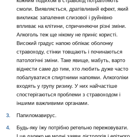
кожним подихом в стравохід потрапляють
смоли. Виявляється, дратівливий ефект, який
викликає запалення слизової і руйнівно
впливає на клітини, спричиняючи різні зміни.
Алкоголь теж ще нікому не приніс користі.
Високий градус напою обпікає оболонку
стравоходу, стінки товщають і починаються
патологічні зміни. Таке явище, мабуть, варто
віднести саме до тим, хто любить дуже часто
побалуватися спиртними напоями. Алкоголіки
входять у групу ризику. У них найчастіше
спостерігаються проблеми з стравоходом і
іншими важливими органами.
Папиломавирус.
Будь-яку їжу потрібно ретельно пережовувати.
І це далеко не модні заяви дієтологів і елітного