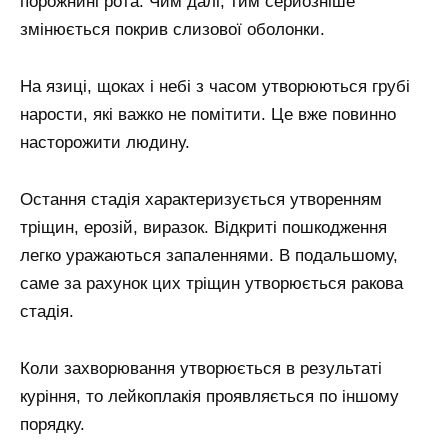
порожнині рота. Чим далі, тим серйозніше
змінюється покрив слизової оболонки.
На язиці, щоках і небі з часом утворюються грубі
нарости, які важко не помітити. Це вже повинно
насторожити людину.
Остання стадія характеризується утворенням
тріщин, ерозій, виразок. Відкриті пошкодження
легко уражаються запаленнями. В подальшому,
саме за рахунок цих тріщин утворюється ракова
стадія.
Коли захворювання утворюється в результаті
куріння, то лейкоплакія проявляється по іншому
порядку.