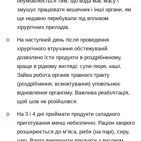
обумовлюється тим, що вода має масу і
змушує працювати кишечник і інші органи, які
ще недавно перебували під впливом
хірургічних приладів.
На наступний день після проведення
хірургічного втручання обстежуваній
дозволено їсти продукти в роздрібненому,
краще в рідкому вигляді: супи-пюре, каші.
Зайва робота органів травного тракту
(роздрібнення, всмоктування) уповільнює
відновлення організму. Важлива реабілітація,
щоб шов не розійшовся.
На 3 і 4 дні приймати продукти складного
приготування менш небезпечно. Раціон хворого
розширюється до м’яса, риби (на парі), сиру,
чаю. Варто виключити продукти з високим