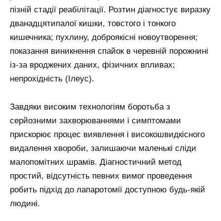
пізній стадії реабілітації. Розтин діагностує виразку
дванадцятипалої кишки, товстого і тонкого
кишечника; пухлину, доброякісні новоутворення;
показання виникнення спайок в черевній порожнині
із-за вроджених даних, фізичних впливах;
непрохідність (Ілеус).
Завдяки високим технологіям боротьба з
серйозними захворюваннями і симптомами
прискорює процес виявлення і високошвидкісного
видалення хвороби, залишаючи маленькі сліди
малопомітних шрамів. Діагностичний метод
простий, відсутність певних вимог проведення
робить підхід до лапаротомії доступною будь-якій
людині.