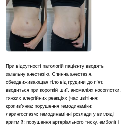
При відсутності патологій пацієнту вводять
загальну анестезію. Спинна анестезія,
обездвиживающая тіло від грудини до п’ят,
вводиться при короткій шиї, аномаліях носоглотки,
тяжких алергійних реакціях (час цвітіння;
кропив’янка; порушення гемодинаміки;
ларингоспазм; гемодинамічні розлади у вигляді
аритмій; порушення артеріального тиску, емболії і