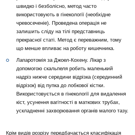
швидко і безболісно, метод часто
використовують в гінекології (необхідне
чревосеченіе). Проведена операція не
залишить сліду на тілі представниць
прекрасної статі. Метод є переважним, тому
що менше впливає на роботу кишечника.
Лапаротомія за Джоел-Кохену. Лікар з
допомогою скальпеля робить маленький
надріз нижче середини відрізка (серединний
відрізок) від пупка до лобкової кістки.
Використовується в гінекології для видалення
кіст, усунення вагітності в маткових трубах,
ускладненні захворювання органів малого тазу.
Крім видів розрізу передбачається класифікація