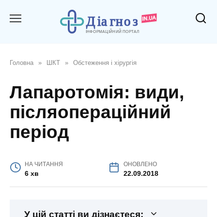
Перейти
до
вмісту
Головна
»
ШКТ
»
Обстеження і хірургія
Лапаротомія: види,
післяопераційний
період
НА ЧИТАННЯ
ОНОВЛЕНО
6 хв
22.09.2018
У цій статті ви дізнаєтеся: