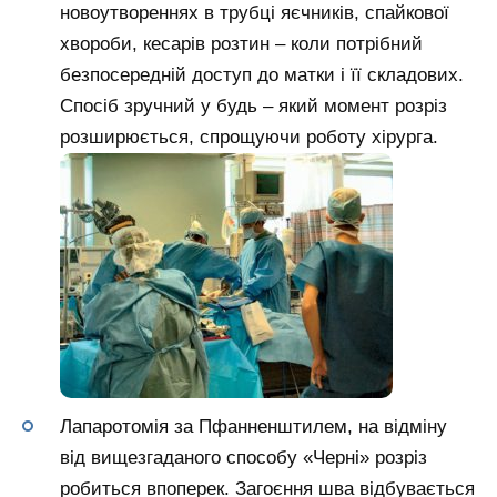
новоутвореннях в трубці яєчників, спайкової
хвороби, кесарів розтин – коли потрібний
безпосередній доступ до матки і її складових.
Спосіб зручний у будь – який момент розріз
розширюється, спрощуючи роботу хірурга.
Лапаротомія за Пфанненштилем, на відміну
від вищезгаданого способу «Черні» розріз
робиться впоперек. Загоєння шва відбувається