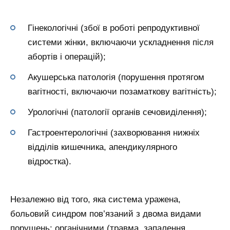
Гінекологічні (збої в роботі репродуктивної
системи жінки, включаючи ускладнення після
абортів і операцій);
Акушерська патологія (порушення протягом
вагітності, включаючи позаматкову вагітність);
Урологічні (патології органів сечовиділення);
Гастроентерологічні (захворювання нижніх
відділів кишечника, апендикулярного
відростка).
Незалежно від того, яка система уражена,
больовий синдром пов’язаний з двома видами
порушень: органічними (травма, запалення,