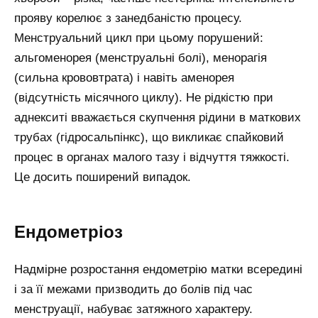
прояву корелює з занедбаністю процесу.
Менструальний цикл при цьому порушений:
альгоменорея (менструальні болі), менорагія
(сильна крововтрата) і навіть аменорея
(відсутність місячного циклу). Не рідкістю при
аднекситі вважається скупчення рідини в маткових
трубах (гідросальпінкс), що викликає спайковий
процес в органах малого тазу і відчуття тяжкості.
Це досить поширений випадок.
Ендометріоз
Надмірне розростання ендометрію матки всередині
і за її межами призводить до болів під час
менструації, набуває затяжного характеру.