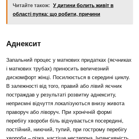
Читайте також:
У дитини болить живіт в
області пупка: що робити, причини
Аднексит
Запальний процес у маткових придатках (яєчниках
і маткових трубах) приносить величезний
дискомфорт жінці. Посилюється в середині циклу.
В залежності від того, правий або лівий яєчник
постраждав у результаті розвитку аднекситу,
неприємні відчуття локалізуються внизу живота
праворуч або ліворуч. При хронічній формі
перебігу хвороби біль відчувається посередині,
постійний, ниючий, тупий, при гострому перебігу
хвороби – різка, частіше нестерпна. Інтенсивність