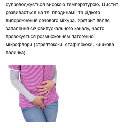
супроводжується високою температурою. Цистит
розвивається на тлі гіподинамії та рідкого
випорожнення сечового міхура. Уретрит являє
запалення сечовипускального каналу, часто
провокується розмноженням патогенної
мікрофлори (стрептококи, стафілококи, кишкова
паличка).