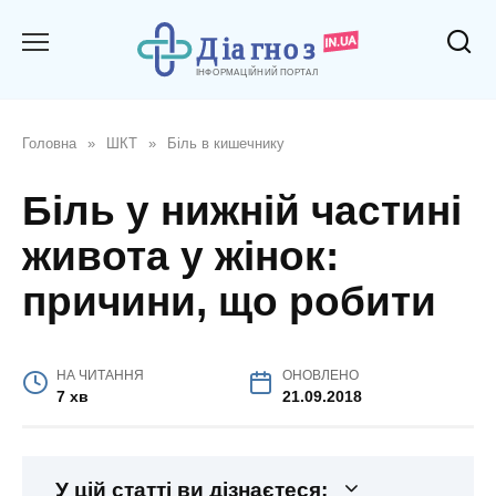
Перейти
до
вмісту
Головна
»
ШКТ
»
Біль в кишечнику
Біль у нижній частині
живота у жінок:
причини, що робити
НА ЧИТАННЯ
ОНОВЛЕНО
7 хв
21.09.2018
У цій статті ви дізнаєтеся: