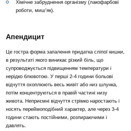
Хімічне забруднення організму (лакофарбові
роботи, миш’як).
Апендицит
Це гостра форма запалення придатка сліпої кишки,
в результаті якого виникає різкий біль, що
супроводжується підвищенням температури і
нерідко блювотою. У перші 2-4 години больові
відчуття охоплюють весь живіт або низ шлунка,
потім концентруються в правій частині низу
живота. Неприємні відчуття стрімко наростають і
носять переймоподібний характер, але через 3-4
години стають постійними, розпираючими і
давлять.