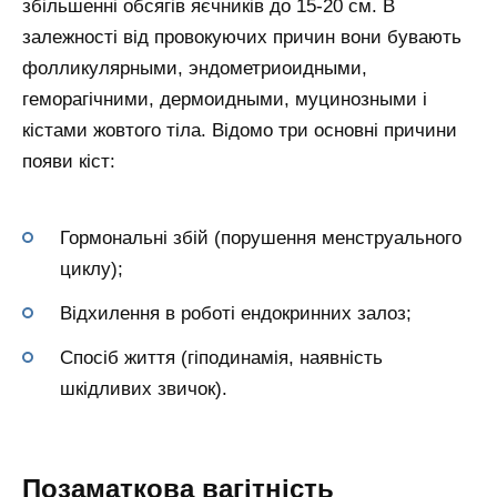
збільшенні обсягів яєчників до 15-20 см. В
залежності від провокуючих причин вони бувають
фолликулярными, эндометриоидными,
геморагічними, дермоидными, муцинозными і
кістами жовтого тіла. Відомо три основні причини
появи кіст:
Гормональні збій (порушення менструального
циклу);
Відхилення в роботі ендокринних залоз;
Спосіб життя (гіподинамія, наявність
шкідливих звичок).
Позаматкова вагітність