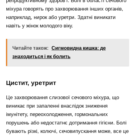
репродуктивному здоров’ї. Болі в області сечового
міхура говорять про захворювання інших органів,
наприклад, нирок або уретри. Здатні виникати
навіть у жінок молодого віку.
Читайте також:
Сигмовидна кишка: де
знаходиться і як болить
Цистит, уретрит
Це захворювання слизової сечового міхура, що
виникає при запаленні внаслідок зниження
імунітету, переохолодження, гормональних
порушень або недостатнє дотримання гігієни. Болі
бувають різкі, колючі, сечовипускання може, все це