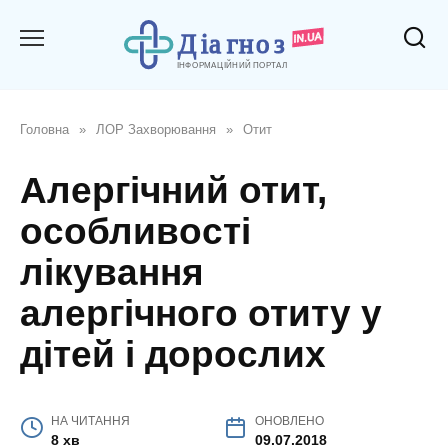
Перейти
до
вмісту
Головна
»
ЛОР Захворювання
»
Отит
Алергічний отит,
особливості
лікування
алергічного отиту у
дітей і дорослих
НА ЧИТАННЯ
ОНОВЛЕНО
8 хв
09.07.2018