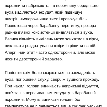
порожнини набрякають, і в порожнину середнього
вуха виділяється ексудат, який підвищує
внутрішньопорожнинне тиск і провокує біль.
Пропотевая через барабанну перетинку, прозора
рідина в’язкої консистенції виділяється з вуха.
Велика кількість виділень може зсихатися в кірки,
викликати роздратування шкіри і тріщини на ній.
Алергічний отит часто односторонній, але може
носити двосторонній характер.
Пацієнти крім болю скаржаться на закладеність
вуха, погіршення слуху, свербіж вушного проходу.
При нахилі голови виникають неприємні відчуття,
пов’язані з переливанням ексудату в барабанній
порожнині. Можуть виникати головні болі,
температура не піднімається вище субфебрильних