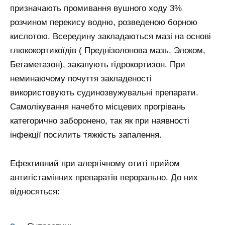
призначають промивання вушного ходу 3%
розчином перекису водню, розведеною борною
кислотою. Всередину закладаються мазі на основі
глюкокортикоїдів ( Преднізолонова мазь, Элоком,
Бетаметазон), закапують гідрокортизон. При
неминаючому почуття закладеності
використовують судинозвужувальні препарати.
Самолікування начебто місцевих прогрівань
категорично заборонено, так як при наявності
інфекції посилить тяжкість запалення.
Ефективний при алергічному отиті прийом
антигістамінних препаратів перорально. До них
відносяться: