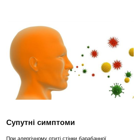
Супутні симптоми
При алергічному отиті стінки барабанної