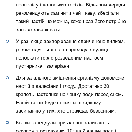
прополісу і волоських горіхів. Відваром череди
рекомендують замінити чай і каву, зберігати
такий настій не можна, кожен раз його потрібно
заново заварювати.
У разі якщо захворювання спричинене пилком,
рекомендується після приходу з вулиці
полоскати горло розведеним настоєм
пустирника і валеріани.
Для загального зміцнення організму допоможе
настій з валеріани і глоду. Достатньо 30
крапель настоянки на чашку води перед сном.
Напій також буде сприяти швидкому
засипанню у тих, хто страждає безсонням.
Квітки календули при алергії заливають
окропом з розрахунку 10г на 2 чашки води і