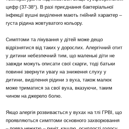
цифр (37-38°). В разі приєднання бактеріальної
інфекції вушні виділення мають гнійний характер –
густа рідина жовтуватого кольору.
Симптоми та лікування у дітей може дещо
відрізнятися від таких у дорослих. Алергічний отит
у дитини небезпечний тим, що маленькі діти не
завжди можуть описати свої скарги, тоді батьки
повинні звернути увагу на зниження слуху у
дитини, виділення рідини з вуха, також малюк
може триматися за свої вуха, вказуючи, таким
чином на джерело болю.
Якщо алергія розвивається у вухах на тлі ГРВІ, що
проявляються симптоми основного захворювання
– поява нежитю – риніт, кашлю, осиплості голосу,