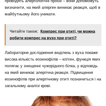
проводять алергологічні проби – вони допоможуть
визначити, на який алерген виникає реакція, щоб в
майбутньому його уникати.
Читайте також:
Компрес при отиті, чи можна
робити компрес на вухо при отиті?
Лабораторне дослідження виділень з вуха покаже
висока кількість еозинофілів – клітин, функція яких
полягає у знищенні чужорідного білка, у відповідь
на який виникає алергічна реакція. Підвищення
еозинофілів при алергічному отиті позначиться і на
загальному аналізі крові.