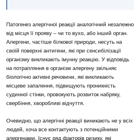
Патогенез алергічної реакції аналогічний незалежно
від місця її прояву – чи то вухо, або інший орган.
Алергени, частіше білкової природи, несуть на
своїй поверхні антигени, які при сенсибілізації
організму викликають імунну реакцію. У відповідь
на потрапляння в організм алергену звільняє
біологічно активні речовини, які викликають
місцеве запалення, підвищують проникність
судинної стінки, провокують розвиток набряку,
свербіння, хворобливі відчуття.
Очевидно, що алергічні реакції виникають не у всіх
людей, хоча все контактують з потенційними
алергенами. Існує ряд факторів ризику, які