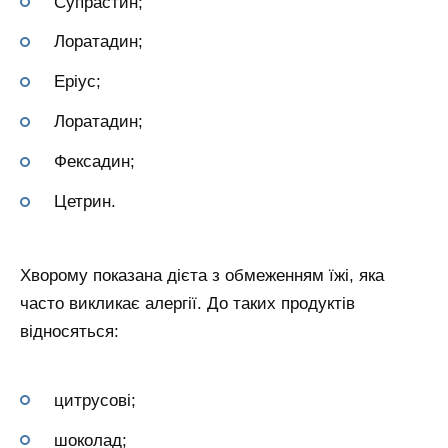
Супрастин;
Лоратадин;
Еріус;
Лоратадин;
Фексадин;
Цетрин.
Хворому показана дієта з обмеженням їжі, яка
часто викликає алергії. До таких продуктів
відносяться:
цитрусові;
шоколад;