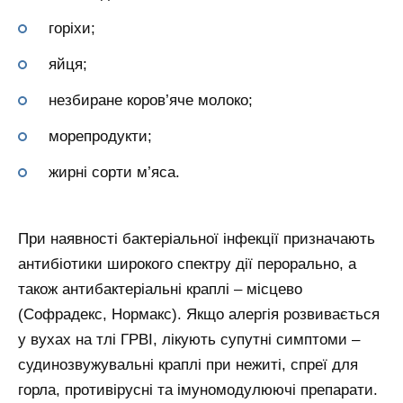
горіхи;
яйця;
незбиране коров’яче молоко;
морепродукти;
жирні сорти м’яса.
При наявності бактеріальної інфекції призначають
антибіотики широкого спектру дії перорально, а
також антибактеріальні краплі – місцево
(Софрадекс, Нормакс). Якщо алергія розвивається
у вухах на тлі ГРВІ, лікують супутні симптоми –
судинозвужувальні краплі при нежиті, спреї для
горла, противірусні та імуномодулюючі препарати.