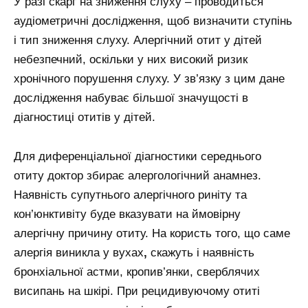
У разі скарг на зниження слуху – проводиться
аудіометричні дослідження, щоб визначити ступінь
і тип зниження слуху. Алергічний отит у дітей
небезпечний, оскільки у них високий ризик
хронічного порушення слуху. У зв’язку з цим дане
дослідження набуває більшої значущості в
діагностиці отитів у дітей.
Для диференціальної діагностики середнього
отиту доктор збирає алергологічний анамнез.
Наявність супутнього алергічного риніту та
кон’юнктивіту буде вказувати на ймовірну
алергічну причину отиту. На користь того, що саме
алергія виникла у вухах
,
скажуть і наявність
бронхіальної астми, кропив’янки, сверблячих
висипань на шкірі. При рецидивуючому отиті