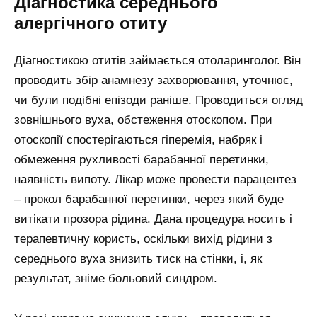
Діагностика середнього
алергічного отиту
Діагностикою отитів займається отоларинголог. Він
проводить збір анамнезу захворювання, уточнює,
чи були подібні епізоди раніше. Проводиться огляд
зовнішнього вуха, обстеження отоскопом. При
отоскопії спостерігаються гіперемія, набряк і
обмеження рухливості барабанної перетинки,
наявність випоту. Лікар може провести парацентез
– прокол барабанної перетинки, через який буде
витікати прозора рідина. Дана процедура носить і
терапевтичну користь, оскільки вихід рідини з
середнього вуха знизить тиск на стінки, і, як
результат, зніме больовий синдром.