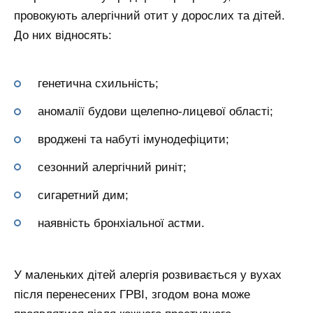
провокують алергічний отит у дорослих та дітей.
До них відносять:
генетична схильність;
аномалії будови щелепно-лицевої області;
вроджені та набуті імунодефіцити;
сезонний алергічний риніт;
сигаретний дим;
наявність бронхіальної астми.
У маленьких дітей алергія розвивається у вухах
після перенесених ГРВІ, згодом вона може