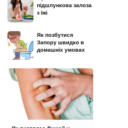
підшлункова залоза
з їжі
Як позбутися
Запору швидко в
домашніх умовах