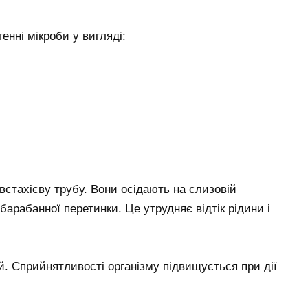
нні мікроби у вигляді:
встахієву трубу. Вони осідають на слизовій
барабанної перетинки. Це утрудняє відтік рідини і
й. Сприйнятливості організму підвищується при дії