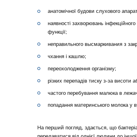
анатомічної будови слухового апарат
наявності захворювань інфекційного 
функції;
неправильного высмаркивания з зак
чхання і кашлю;
переохолодження організму;
різких перепадів тиску з-за висоти 
частого перебування малюка в лежа
попадання материнського молока у ву
На перший погляд, здається, що бактеріа
передаватися від однієї людини до іншо