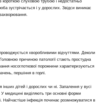
ь з короткою слуховою трубою і недостатньо
ба зустрічається і у дорослих. Звідси виникає
 захворювання.
проводжується хворобливими відчуттями. Деколи
 Головною причиною патології стають простудна
вання носоглоткової порожнини характеризуються
чень, першіння в горлі.
 інших дітей і дорослих чи ні. Запалення у вусі
у. У медицині виділяють три основні форми
ій. Найчастіше інфекція починає розмножуватися в