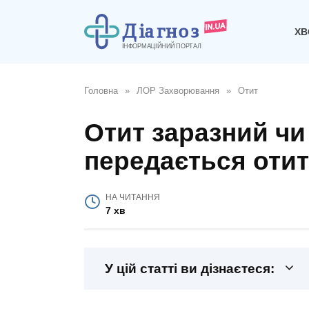
Перейти
до
ХВ
вмісту
Головна
»
ЛОР Захворювання
»
Отит
Отит заразний чи 
передається оти
НА ЧИТАННЯ
7 хв
У цій статті ви дізнаєтеся: