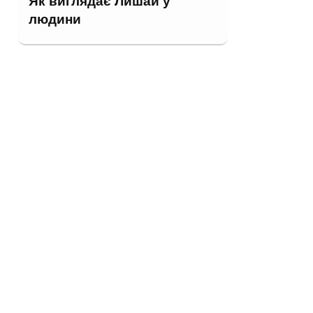
Як виглядає Лишай у
людини