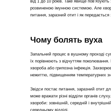
від 1 до 10 років. Таке явище пов’язуют
розвиненою імунною системою. Але хворо
питання, заразний отит і як передається
Чому болять вуха
Запальний процес в вушному проході су
їх порівнюють з відчуттям поколювання.
хвороба або грипозна інфекція. Захворю
нежиттю, підвищенням температурних зна
Звідси постає питання, заразний отит для
може вражати різні відділи органів слух
хвороби: зовнішній, середній і внутрішн
середньому відділі.