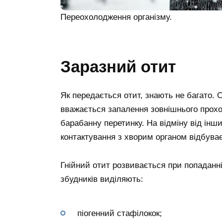
Переохолодження організму.
Заразний отит
Як передається отит, знають не багато.
вважається запалення зовнішнього прохо
барабанну перетинку. На відміну від інши
контактування з хворим органом відбува
Гнійний отит розвивається при попаданні
збудників виділяють:
піогенний стафілокок;