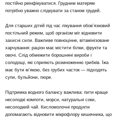
постійно реінфікуватися. Грудним матерям
потрібно уважно слідкувати за станом грудей.
Для старших дітей під час лікування обовʼязковий
постільний режим, щоб організм міг відновити
захисні сили. Важливе повноцінне, вітамінізоване
харчування: раціон має містити білки, фрукти та
овочі. Слід обмежити борошняні вироби і
солодощі, які сприяють розмноженню грибків. Їжа
має бути мʼякою, без грубих часток — підходять
супи, бульйони, пюре.
Підтримка водного балансу важлива: пити краще
несолодкі компоти, морси, натуральні соки,
несолодкий чай. Кисломолочні продукти
допомагають відновити мікрофлору кишечника, що