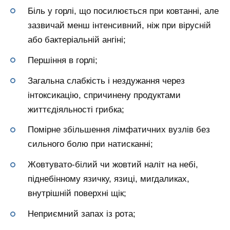
Біль у горлі, що посилюється при ковтанні, але
зазвичай менш інтенсивний, ніж при вірусній
або бактеріальній ангіні;
Першіння в горлі;
Загальна слабкість і нездужання через
інтоксикацію, спричинену продуктами
життєдіяльності грибка;
Помірне збільшення лімфатичних вузлів без
сильного болю при натисканні;
Жовтувато-білий чи жовтий наліт на небі,
піднебінному язичку, язиці, мигдаликах,
внутрішній поверхні щік;
Неприємний запах із рота;