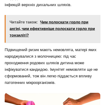
інфекцій верхніх дихальних шляхів.
Читайте також:
Чим полоскати горло при
ангіні, чим ефективніше полоскати горло при
тонзиліті?
Підвищений ризик мають немовлята, матері яких
народжувалися з молочницею: під час
проходження родових шляхів дитина може
інфікуватися кандидою. Імунітет немовляти ще не
сформований, тож він легко піддається впливу
патогенних мікроорганізмів.