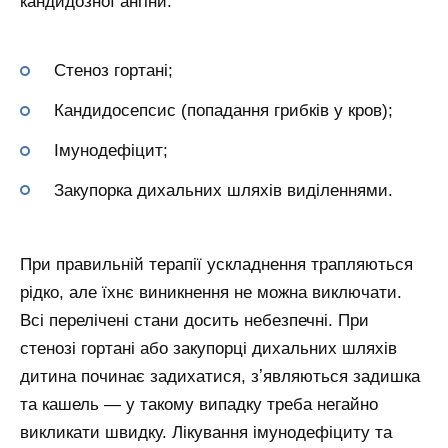
кандидозної ангіни:
Стеноз гортані;
Кандидосепсис (попадання грибків у кров);
Імунодефіцит;
Закупорка дихальних шляхів виділеннями.
При правильній терапії ускладнення трапляються
рідко, але їхнє виникнення не можна виключати.
Всі перелічені стани досить небезпечні. При
стенозі гортані або закупорці дихальних шляхів
дитина починає задихатися, зʼявляються задишка
та кашель — у такому випадку треба негайно
викликати швидку. Лікування імунодефіциту та