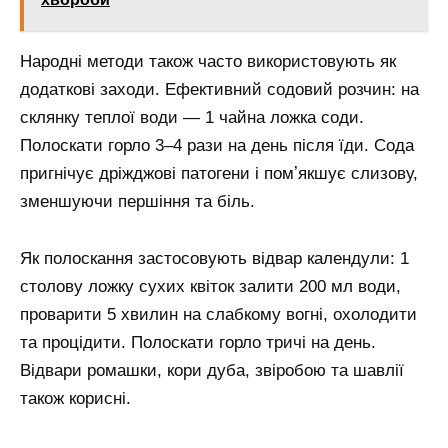
Народні методи також часто використовують як
додаткові заходи. Ефективний содовий розчин: на
склянку теплої води — 1 чайна ложка соди.
Полоскати горло 3–4 рази на день після їди. Сода
пригнічує дріжджові патогени і помʼякшує слизову,
зменшуючи першіння та біль.
Як полоскання застосовують відвар календули: 1
столову ложку сухих квіток залити 200 мл води,
проварити 5 хвилин на слабкому вогні, охолодити
та процідити. Полоскати горло тричі на день.
Відвари ромашки, кори дуба, звіробою та шавлії
також корисні.