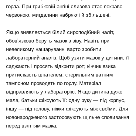
горла. При грибковій ангіні слизова стає яскраво-
червоною, мигдалини набряклі й збільшені.
Якщо виявляється білий сироподібний наліт,
обовʼязково беруть мазок з зіву. Навіть при
невеликому нашаруванні варто зробити
лабораторний аналіз. Щоб узяти мазок у дитини, її
саджають і просять відкрити рот; кінчик язика
притискають шпателем, стерильним ватним
тампоном проводять по горлу. Матеріал
відправляють у лабораторію. Якщо дитина дуже
мала, батьки фіксують її: одну руку — під корпус,
іншу — під голову, ніжки фіксують між своїми. Для
новонародженого застосовують щільне сповивання
перед взяттям мазка.