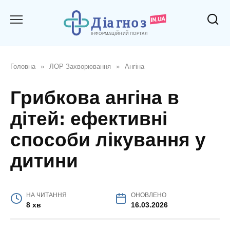
Перейти
до
вмісту
Головна
»
ЛОР Захворювання
»
Ангіна
Грибкова ангіна в
дітей: ефективні
способи лікування у
дитини
НА ЧИТАННЯ
ОНОВЛЕНО
8 хв
16.03.2026