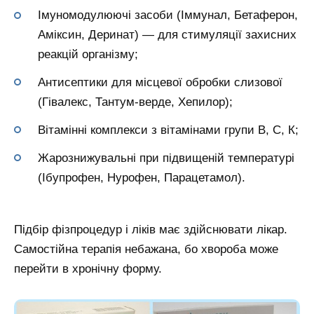
Імуномодулюючі засоби (Іммунал, Бетаферон,
Аміксин, Деринат) — для стимуляції захисних
реакцій організму;
Антисептики для місцевої обробки слизової
(Гівалекс, Тантум-верде, Хепилор);
Вітамінні комплекси з вітамінами групи В, С, К;
Жарознижувальні при підвищеній температурі
(Ібупрофен, Нурофен, Парацетамол).
Підбір фізпроцедур і ліків має здійснювати лікар.
Самостійна терапія небажана, бо хвороба може
перейти в хронічну форму.