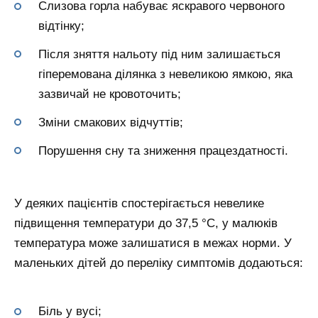
Слизова горла набуває яскравого червоного
відтінку;
Після зняття нальоту під ним залишається
гіперемована ділянка з невеликою ямкою, яка
зазвичай не кровоточить;
Зміни смакових відчуттів;
Порушення сну та зниження працездатності.
У деяких пацієнтів спостерігається невелике
підвищення температури до 37,5 °C, у малюків
температура може залишатися в межах норми. У
маленьких дітей до переліку симптомів додаються:
Біль у вусі;