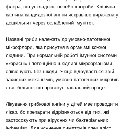
флора, що ускладнює перебіг хвороби. Клінічна
картина кандидозної ангіни яскравіше виражена у
дошкільнят через ослаблений імунітет.
Названі гриби належать до умовно-патогенної
мікрофлори, яка присутня в організмі кожної
людини. При нормальній роботі імунної системи
«корисні» і потенційно шкідливі мікроорганізми
співіснують без шкоди. Якщо відбувається збій
захисних механізмів, умовно-патогенних мікробів
стає більше, що провокує запальний процес.
Лікування грибкової ангіни у дітей має проводити
лікар, бо препарати відрізняються від тих, які
застосовують при вірусних чи бактеріальних
інфекціях. Для усунення симптомів спеціаліст