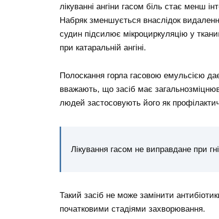
лікуванні ангіни гасом біль стає менш і
Набряк зменшується внаслідок видаленн
судин підсилює мікроциркуляцію у ткан
при катаральній ангіні.
Полоскання горла гасовою емульсією дає
вважають, що засіб має загальнозміцнюв
людей застосовують його як профілактич
Лікування гасом не виправдане при гні
Такий засіб не може замінити антибіоти
початковими стадіями захворювання.