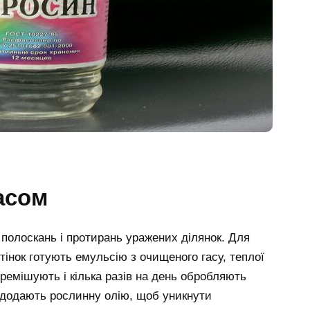
гасом
полоскань і протирань уражених ділянок. Для
тінок готують емульсію з очищеного гасу, теплої
еремішують і кілька разів на день обробляють
 додають рослинну олію, щоб уникнути