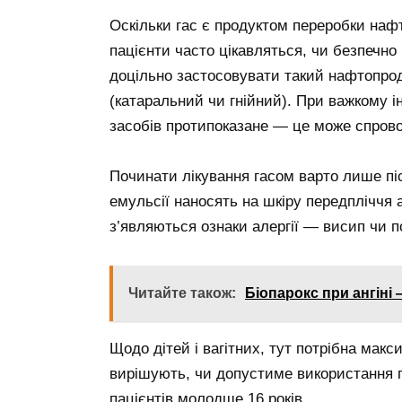
Оскільки гас є продуктом переробки нафт
пацієнти часто цікавляться, чи безпечно
доцільно застосовувати такий нафтопрод
(катаральний чи гнійний). При важкому 
засобів протипоказане — це може спрово
Починати лікування гасом варто лише піс
емульсії наносять на шкіру передпліччя а
з’являються ознаки алергії — висип чи 
Читайте також:
Біопарокс при ангіні 
Щодо дітей і вагітних, тут потрібна мак
вирішують, чи допустиме використання г
пацієнтів молодше 16 років.