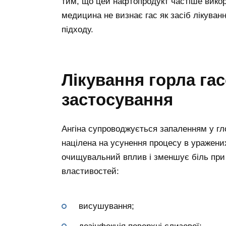
тим, що цей нафтопродукт частіше викор
медицина не визнає гас як засіб лікуван
підходу.
Лікування горла га
застосування
Ангіна супроводжується запаленням у гл
націлена на усунення процесу в уражени
очищувальний вплив і зменшує біль при 
властивостей:
висушування;