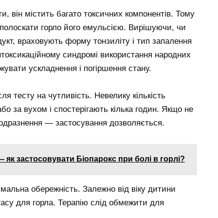
и, він містить багато токсичних компонентів. Тому
 полоскати горло його емульсією. Вирішуючи, чи
укт, враховують форму тонзиліту і тип запалення
інтоксикаційному синдромі використання народних
кувати ускладнення і погіршення стану.
ля тесту на чутливість. Невелику кількість
бо за вухом і спостерігають кілька годин. Якщо не
подразнення — застосування дозволяється.
— як застосовувати Біопарокс при болі в горлі?
симальна обережність. Залежно від віку дитини
асу для горла. Терапію слід обмежити для