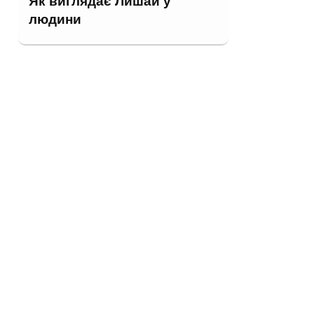
Як виглядає Лишай у
людини