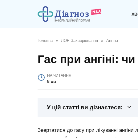
Перейти
до
ХВ
вмісту
Головна
»
ЛОР Захворювання
»
Ангіна
Гас при ангіні: ч
НА ЧИТАННЯ
8 хв
У цій статті ви дізнаєтеся:
Звертатися до гасу при лікуванні ангіни