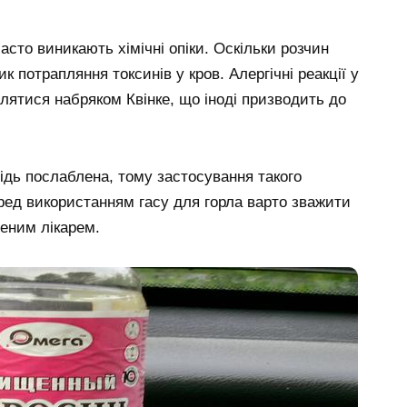
асто виникають хімічні опіки. Оскільки розчин
к потрапляння токсинів у кров. Алергічні реакції у
лятися набряком Квінке, що іноді призводить до
відь послаблена, тому застосування такого
ред використанням гасу для горла варто зважити
ченим лікарем.