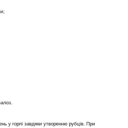
и;
алоз.
нь у горлі завдяки утворенню рубців. При