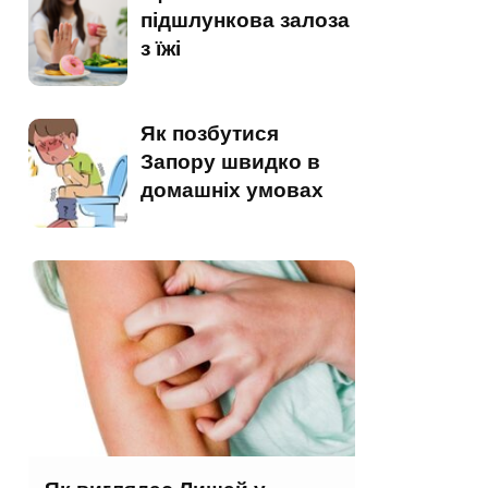
підшлункова залоза
з їжі
Як позбутися
Запору швидко в
домашніх умовах