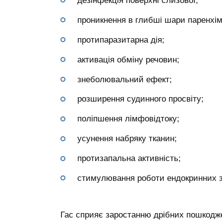
дезінфекція поверхні слизової;
проникнення в глибші шари паренхім
протипаразитарна дія;
активація обміну речовин;
знеболювальний ефект;
розширення судинного просвіту;
поліпшення лімфовідтоку;
усунення набряку тканин;
протизапальна активність;
стимулювання роботи ендокринних з
Гас сприяє заростанню дрібних пошкодже