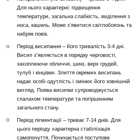
Для нього характерні: підвищення
температури, загальна слабкість, виділення з
носа, кашель. Може з’явитися світлобоязнь та
набряк повік.
Період висипання – його тривалість 3-4 дні.
Висип з’являється в порядку черговості,
захоплюючи обличчя, шию, верх грудей,
тулуб і кінцівки. Злиття окремих висипань
надає особі одутлість і змінює його зовнішній
вигляд. Поява висипки супроводжується
спалахом температури та погіршенням
загального стану.
Період пігментації – триває 7-14 днів. Для
цього періоду характерна стабілізація
самопочуття. Починається поступове