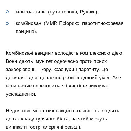
моновакцины (суха корова, Рувакс);
комбіновані (ММР, Пріорикс, паротитнокоревая
вакцина).
Комбіновані вакцини володіють комплексною дією.
Вони дають імунітет одночасно проти трьох
захворювань – кору, краснухи і паротиту. Це
дозволяє для щеплення робити єдиний укол. Але
вона важче переноситься і частіше викликає
ускладнення.
Недоліком імпортних вакцин є наявність входить
до їх складу курячого білка, на який можуть
виникати гострі алергічні реакції.