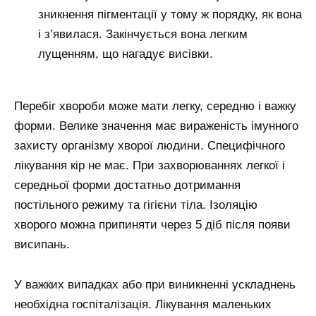
зникнення пігментації у тому ж порядку, як вона
і з’явилася. Закінчується вона легким
лущенням, що нагадує висівки.
Перебіг хвороби може мати легку, середню і важку
форми. Велике значення має вираженість імунного
захисту організму хворої людини. Специфічного
лікування кір не має. При захворюваннях легкої і
середньої форми достатньо дотримання
постільного режиму та гігієни тіла. Ізоляцію
хворого можна припиняти через 5 діб після появи
висипань.
У важких випадках або при виникненні ускладнень
необхідна госпіталізація. Лікування маленьких