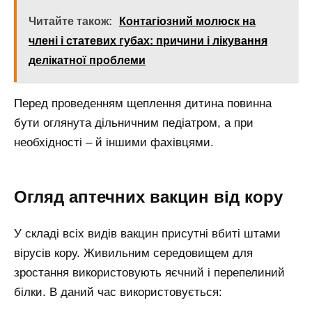
Читайте також:
Контагіозний молюск на
члені і статевих губах: причини і лікування
делікатної проблеми
Перед проведенням щеплення дитина повинна
бути оглянута дільничним педіатром, а при
необхідності – й іншими фахівцями.
Огляд аптечних вакцин від кору
У складі всіх видів вакцин присутні вбиті штами
вірусів кору. Живильним середовищем для
зростання використовують яєчний і перепелиний
білки. В даний час використовується: