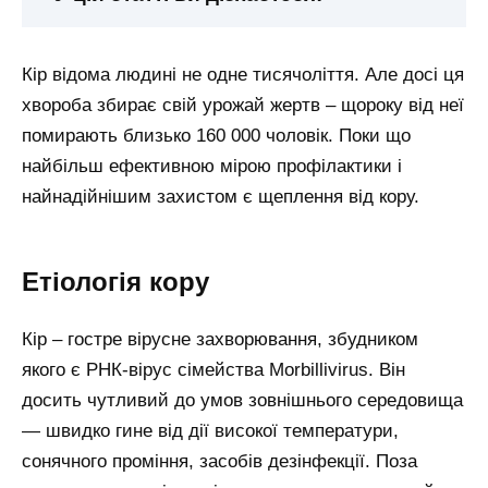
Кір відома людині не одне тисячоліття. Але досі ця
хвороба збирає свій урожай жертв – щороку від неї
помирають близько 160 000 чоловік. Поки що
найбільш ефективною мірою профілактики і
найнадійнішим захистом є щеплення від кору.
Етіологія кору
Кір – гостре вірусне захворювання, збудником
якого є РНК-вірус сімейства Morbillivirus. Він
досить чутливий до умов зовнішнього середовища
— швидко гине від дії високої температури,
сонячного проміння, засобів дезінфекції. Поза