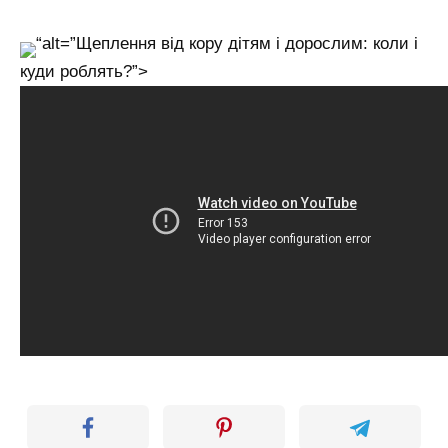
“alt=”Щеплення від кору дітям і дорослим: коли і
куди роблять?”>