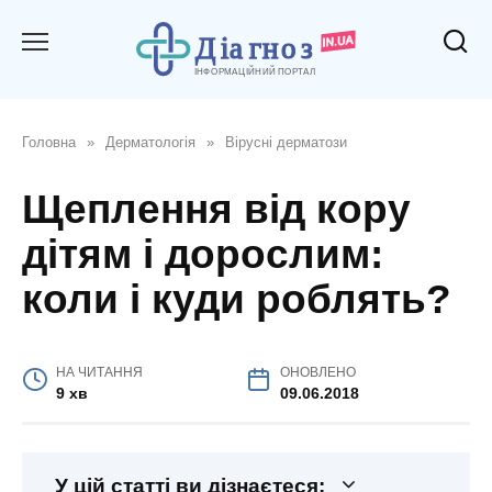
Перейти
до
вмісту
Головна
»
Дерматологія
»
Вірусні дерматози
Щеплення від кору
дітям і дорослим:
коли і куди роблять?
НА ЧИТАННЯ
ОНОВЛЕНО
9 хв
09.06.2018
У цій статті ви дізнаєтеся: