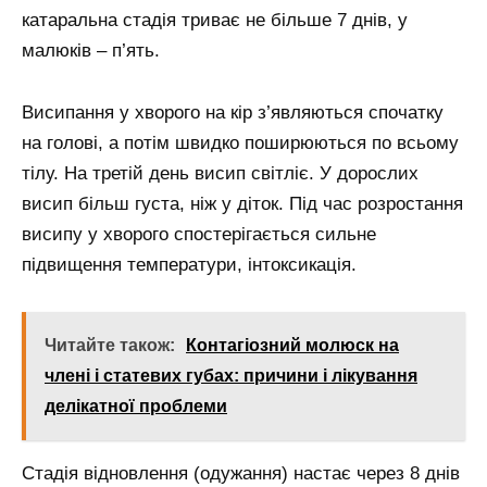
катаральна стадія триває не більше 7 днів, у
малюків – п’ять.
Висипання у хворого на кір з’являються спочатку
на голові, а потім швидко поширюються по всьому
тілу. На третій день висип світліє. У дорослих
висип більш густа, ніж у діток. Під час розростання
висипу у хворого спостерігається сильне
підвищення температури, інтоксикація.
Читайте також:
Контагіозний молюск на
члені і статевих губах: причини і лікування
делікатної проблеми
Стадія відновлення (одужання) настає через 8 днів