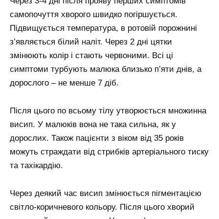
Через 3-4 дні після прояву перших симптомів
самопочуття хворого швидко погіршується.
Підвищується температура, в ротовій порожнині
з’являється білий наліт. Через 2 дні цятки
змінюють колір і стають червоними. Всі ці
симптоми турбують малюка близько п’яти днів, а
дорослого – не менше 7 діб.
Після цього по всьому тілу утворюється множинна
висип. У малюків вона не така сильна, як у
дорослих. Також пацієнти з віком від 35 років
можуть страждати від стрибків артеріального тиску
та тахікардію.
Через деякий час висип змінюється пігментацією
світло-коричневого кольору. Після цього хворий