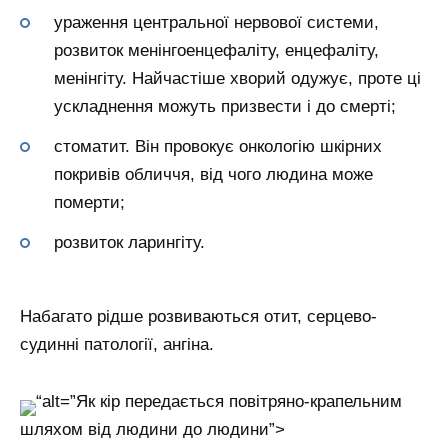
ураження центральної нервової системи,
розвиток менінгоенцефаліту, енцефаліту,
менінгіту. Найчастіше хворий одужує, проте ці
ускладнення можуть призвести і до смерті;
стоматит. Він провокує онкологію шкірних
покривів обличчя, від чого людина може
померти;
розвиток ларингіту.
Набагато рідше розвиваються отит, серцево-
судинні патології, ангіна.
“alt=”Як кір передається повітряно-крапельним
шляхом від людини до людини”>