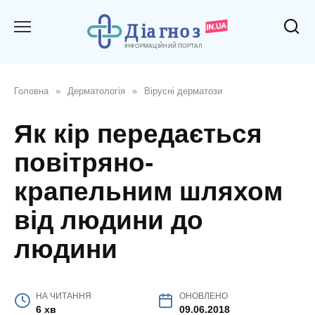
Перейти
до
вмісту
Головна
»
Дерматологія
»
Вірусні дерматози
Як кір передається
повітряно-
крапельним шляхом
від людини до
людини
НА ЧИТАННЯ
ОНОВЛЕНО
6 хв
09.06.2018