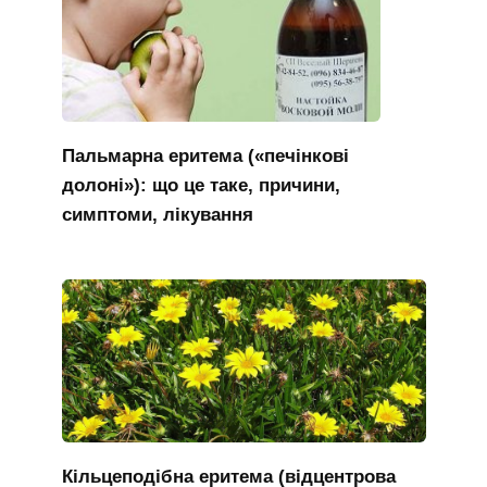
Пальмарна еритема («печінкові
долоні»): що це таке, причини,
симптоми, лікування
Кільцеподібна еритема (відцентрова