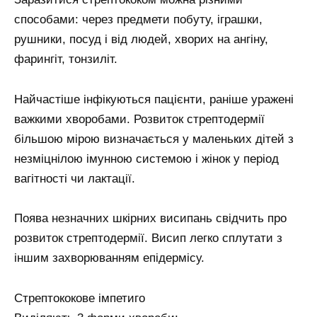
способами: через предмети побуту, іграшки,
рушники, посуд і від людей, хворих на ангіну,
фарингіт, тонзиліт.
Найчастіше інфікуються пацієнти, раніше уражені
важкими хворобами. Розвиток стрептодермії
більшою мірою визначається у маленьких дітей з
незміцнілою імунною системою і жінок у період
вагітності чи лактації.
Поява незначних шкірних висипань свідчить про
розвиток стрептодермії. Висип легко сплутати з
іншим захворюванням епідермісу.
Стрептококове імпетиго