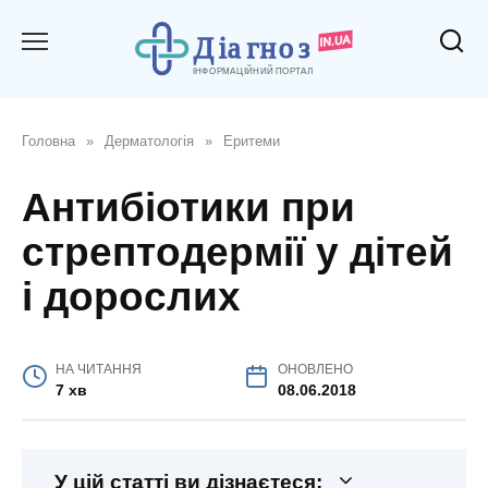
Перейти
до
вмісту
Головна
»
Дерматологія
»
Еритеми
Антибіотики при
стрептодермії у дітей
і дорослих
НА ЧИТАННЯ
ОНОВЛЕНО
7 хв
08.06.2018
У цій статті ви дізнаєтеся: