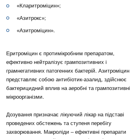
«Кларитроміцин»;
«Азитрокс»;
«Азитроміцин».
Еритроміцин є протимікробним препаратом,
ефективно нейтралізує грампозитивних і
грамнегативних патогенних бактерій. Азитроміцин
представляє собою антибіотик-азалид, здійснює
бактерицидний вплив на аеробні та грампозитивні
мікроорганізми.
Дозування призначає лікуючий лікар на підставі
проведених обстежень та ступеня перебігу
захворювання. Макроліди – ефективні препарати