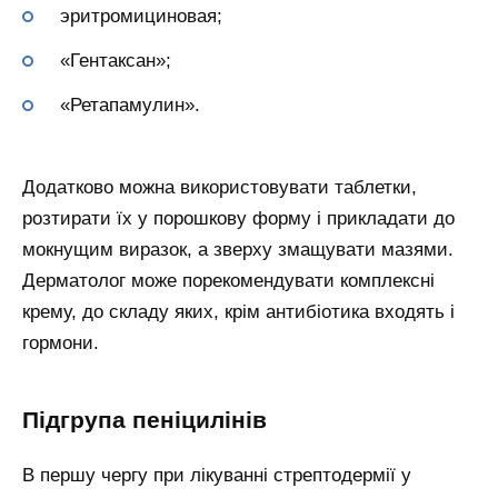
эритромициновая;
«Гентаксан»;
«Ретапамулин».
Додатково можна використовувати таблетки,
розтирати їх у порошкову форму і прикладати до
мокнущим виразок, а зверху змащувати мазями.
Дерматолог може порекомендувати комплексні
крему, до складу яких, крім антибіотика входять і
гормони.
Підгрупа пеніцилінів
В першу чергу при лікуванні стрептодермії у