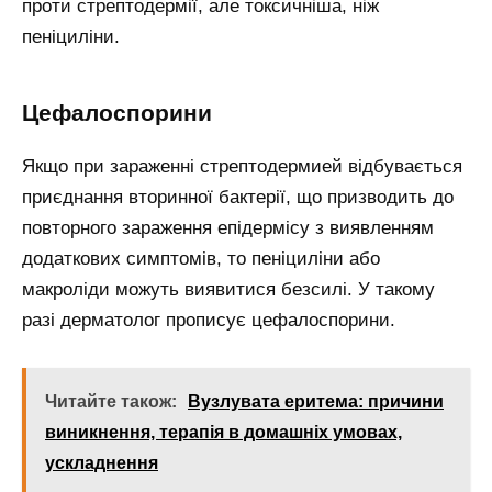
проти стрептодермії, але токсичніша, ніж
пеніциліни.
Цефалоспорини
Якщо при зараженні стрептодермией відбувається
приєднання вторинної бактерії, що призводить до
повторного зараження епідермісу з виявленням
додаткових симптомів, то пеніциліни або
макроліди можуть виявитися безсилі. У такому
разі дерматолог прописує цефалоспорини.
Читайте також:
Вузлувата еритема: причини
виникнення, терапія в домашніх умовах,
ускладнення