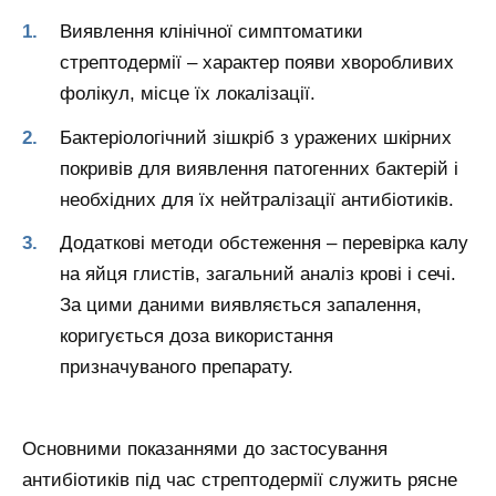
Виявлення клінічної симптоматики
стрептодермії – характер появи хворобливих
фолікул, місце їх локалізації.
Бактеріологічний зішкріб з уражених шкірних
покривів для виявлення патогенних бактерій і
необхідних для їх нейтралізації антибіотиків.
Додаткові методи обстеження – перевірка калу
на яйця глистів, загальний аналіз крові і сечі.
За цими даними виявляється запалення,
коригується доза використання
призначуваного препарату.
Основними показаннями до застосування
антибіотиків під час стрептодермії служить рясне