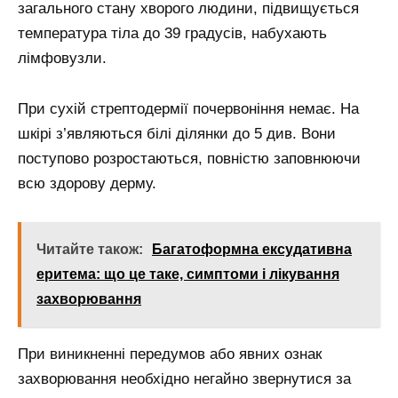
загального стану хворого людини, підвищується
температура тіла до 39 градусів, набухають
лімфовузли.
При сухій стрептодермії почервоніння немає. На
шкірі з’являються білі ділянки до 5 див. Вони
поступово розростаються, повністю заповнюючи
всю здорову дерму.
Читайте також:
Багатоформна ексудативна
еритема: що це таке, симптоми і лікування
захворювання
При виникненні передумов або явних ознак
захворювання необхідно негайно звернутися за