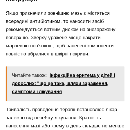
Якщо призначили зовнішню мазь з містяться
всередині антибіотиком, то наносити засіб
рекомендується ватним диском на знезаражену
поверхню. Зверху уражене місце накрити
марлевою пов’язкою, щоб нанесені компоненти
повністю вбралися в шкірні покриви.
Читайте також:
Інфекційна еритема у дітей і
дорослих: "що це таке, шляхи зараження,
симптоми і лікування
Тривалість проведення терапії встановлює лікар
залежно від перебігу лікування. Кратність
нанесення мазі або крему в день складає не менше