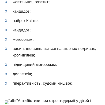
жовтяниця, гепатит;
кандидоз;
набряк Квінке;
кандидоз;
метеоризм;
висип, що виявляється на шкірних покривах,
кропив’янка;
підвищений метеоризм;
диспепсія;
гіперактивність, судоми кінцівок.
“alt=”Антибіотики при стрептодермії у дітей і