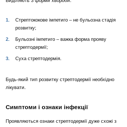
Виділяють 3 форми хвороби:
Стрептококове імпетиго – не бульозна стадія
розвитку;
Бульозні імпетиго – важка форма прояву
стрептодермії;
Суха стрептодермія.
Будь-який тип розвитку стрептодермії необхідно
лікувати.
Симптоми і ознаки інфекції
Проявляються ознаки стрептодермії дуже схожі з