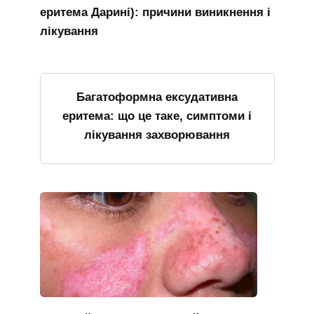
еритема Дарині): причини виникнення і
лікування
Багатоформна ексудативна
еритема: що це таке, симптоми і
лікування захворювання