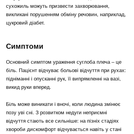
сухожиль можуть призвести захворювання,
викликані порушенням обміну речовин, наприклад,
цукровий діабет.
Симптоми
Основний симптом ураження суглоба плеча – це
біль. Пацієнт відчуває больові відчуття при рухах:
підніманні і опусканні рук, її випрямленні на вазі,
викид руки вперед.
Біль може виникати і вночі, коли людина змінює
позу уві сні. З розвитком недуги неприємні
відчуття стають все сильніше: на пізніх стадіях
хвороби дискомфорт відчувається навіть у стані