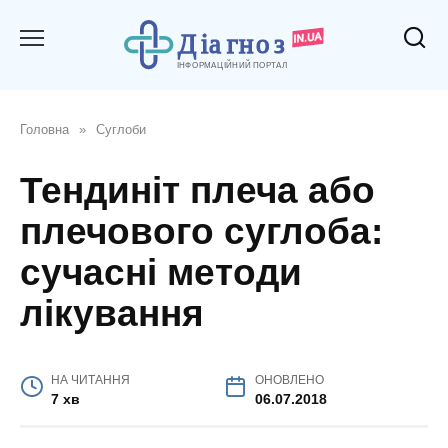
Перейти
до
вмісту
Головна
»
Суглоби
Тендиніт плеча або
плечового суглоба:
сучасні методи
лікування
НА ЧИТАННЯ
ОНОВЛЕНО
7 хв
06.07.2018