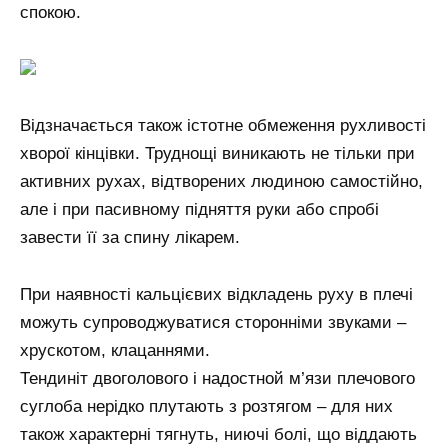
спокою.
Відзначається також істотне обмеження рухливості
хворої кінцівки. Труднощі виникають не тільки при
активних рухах, відтворених людиною самостійно,
але і при пасивному підняття руки або спробі
завести її за спину лікарем.
При наявності кальцієвих відкладень руху в плечі
можуть супроводжуватися сторонніми звуками –
хрускотом, клацаннями.
Тендиніт двоголового і надостной м’язи плечового
суглоба нерідко плутають з розтягом – для них
також характерні тягнуть, ниючі болі, що віддають