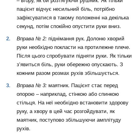
– вгору, як би розтягуючи рушник. Як тільки
пацієнт відчує несильний біль, потрібно
зафіксуватися в такому положенні на декілька
секунд, потім спокійно опустити руки вниз.
Вправа № 2:
піднімання рук. Долоню хворий
руки необхідно покласти на протилежне плече.
Після цього спробувати підняти руки. Як тільки
з’явиться біль, руки обережно опускають. З
кожним разом розмах рухів збільшується.
Вправа № 3:
маятник. Пацієнт стає перед
опорою – наприклад, стінкою або спинкою
стільця. На неї необхідно встановити здорову
руку, а хвору в цей час розгойдувати, як
маятник, поступово збільшуючи амплітуду
рухів.