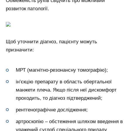
Обмеженість рухів свідчить про можливий
розвиток патології.
Щоб уточнити діагноз, пацієнту можуть
призначити:
МРТ (магнітно-резонансну томографію);
ін’єкцію препарату в область обертальної
манжети плеча. Якщо після неї дискомфорт
проходить, то діагноз підтверджений;
рентгенографічне дослідження;
артроскопію – обстеження шляхом введення в
уражений суглоб спеціального приладу