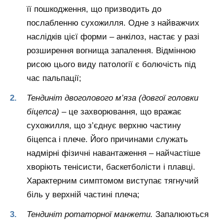
її пошкодження, що призводить до
послабленню сухожилля. Одне з найважчих
наслідків цієї форми – анкілоз, настає у разі
розширення вогнища запалення. Відмінною
рисою цього виду патології є болючість під
час пальпації;
Тендиніт двоголового м’яза (довгої головки
біцепса)
– це захворювання, що вражає
сухожилля, що з’єднує верхню частину
біцепса і плече. Його причинами служать
надмірні фізичні навантаження – найчастіше
хворіють тенісисти, баскетболісти і плавці.
Характерним симптомом виступає тягнучий
біль у верхній частині плеча;
Тендиніт ротаторної манжети.
Запалюються