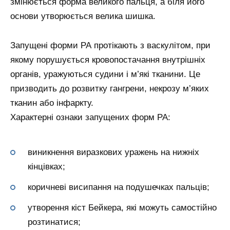
змінюється форма великого пальця, а біля його
основи утворюється велика шишка.
Запущені форми РА протікають з васкулітом, при
якому порушується кровопостачання внутрішніх
органів, уражуються судини і м’які тканини. Це
призводить до розвитку гангрени, некрозу м’яких
тканин або інфаркту.
Характерні ознаки запущених форм РА:
виникнення виразкових уражень на нижніх
кінцівках;
коричневі висипання на подушечках пальців;
утворення кіст Бейкера, які можуть самостійно
розтинатися;