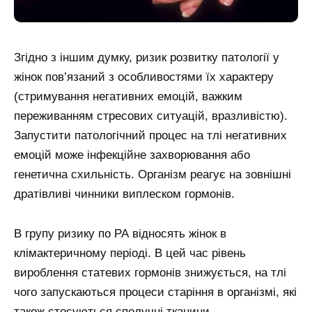
Згідно з іншим думку, ризик розвитку патології у
жінок пов’язаний з особливостями їх характеру
(стримування негативних емоцій, важким
переживанням стресових ситуацій, вразливістю).
Запустити патологічний процес на тлі негативних
емоцій може інфекційне захворювання або
генетична схильність. Організм реагує на зовнішні
дратівливі чинники виплеском гормонів.
В групу ризику по РА відносять жінок в
клімактеричному періоді. В цей час рівень
вироблення статевих гормонів знижується, на тлі
чого запускаються процеси старіння в організмі, які
також стосуються сполучні тканини.