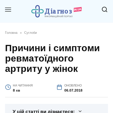
Перейти
до
вмісту
Головна
»
Суглоби
Причини і симптоми
ревматоїдного
артриту у жінок
НА ЧИТАННЯ
ОНОВЛЕНО
8 хв
06.07.2018
У цій статті ви дізнаєтеся: