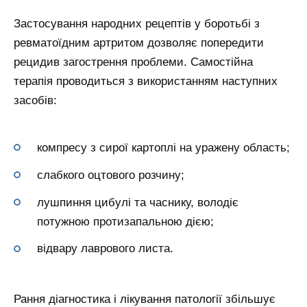
Застосування народних рецептів у боротьбі з
ревматоїдним артритом дозволяє попередити
рецидив загострення проблеми. Самостійна
терапія проводиться з використанням наступних
засобів:
компресу з сирої картоплі на уражену область;
слабкого оцтового розчину;
лушпиння цибулі та часнику, володіє
потужною протизапальною дією;
відвару лаврового листа.
Рання діагностика і лікування патології збільшує