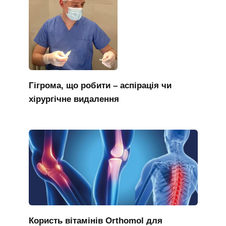
Гігрома, що робити – аспірація чи
хірургічне видалення
Користь вітамінів Orthomol для