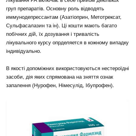
Лікування РА включає в себе прийом декількох
груп препаратів. Основну роль відводять
иммунодепрессантам (Азатіоприн, Метотрексат,
Сульфасалазин та ін). Ці кошти мають багато
побічних дій, їх дозування і тривалість
лікувального курсу опрделяется в кожному випадку
індивідуально.
В якості допоміжних використовуються нестероїдні
засоби, дія яких спрямована на зняття ознак
запалення (Нурофен, Німесулід, Ібупрофен).