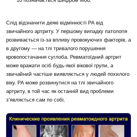
10 позначається шифром М06.
Слід відзначити деякі відмінності РА від
звичайного артриту. У першому випадку патологія
розвивається із-за впливу провокуючих факторів, а
в другому — на тлі тривалого порушення
кровопостачання суглоба. Ревматоїдний артрит
може вражати осіб будь-якої вікової групи, а
звичайний частіше виявляється у людей похилого
віку. РА може розвинутися на тлі звичайного
артриту, в той час як останній вид проблеми
з’являється сам по собі.