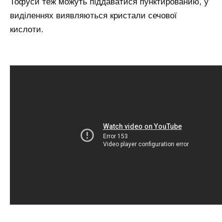
Тофуси теж можуть піддаватися пунктированию, у
виділеннях виявляються кристали сечової
кислоти.