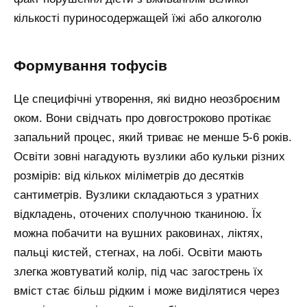
кількості пуриносодержащей їжі або алкоголю
Формування тофусів
Це специфічні утворення, які видно неозброєним
оком. Вони свідчать про довгостроково протікає
запальний процес, який триває не менше 5-6 років.
Освіти зовні нагадують вузлики або кульки різних
розмірів: від кількох міліметрів до десятків
сантиметрів. Вузлики складаються з уратних
відкладень, оточених сполучною тканиною. Їх
можна побачити на вушних раковинах, ліктях,
пальці кистей, стегнах, на лобі. Освіти мають
злегка жовтуватий колір, під час загострень їх
вміст стає більш рідким і може виділятися через