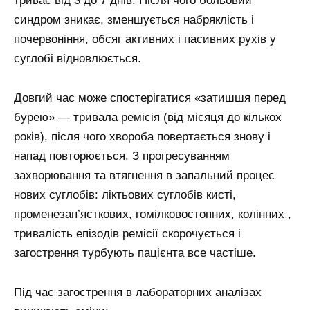
триває від 3 до 7 днів. Після чого больовий
синдром зникає, зменшується набряклість і
почервоніння, обсяг активних і пасивних рухів у
суглобі відновлюється.
Довгий час може спостерігатися «затишшя перед
бурею» — тривала ремісія (від місяця до кількох
років), після чого хвороба повертається знову і
напад повторюється. З прогресуванням
захворювання та втягнення в запальний процес
нових суглобів: ліктьових суглобів кисті,
променезап’ясткових, гомілковостопних, колінних ,
тривалість епізодів ремісії скорочується і
загострення турбують пацієнта все частіше.
Під час загострення в лабораторних аналізах