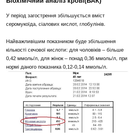
Біохімічний аналіз крові(БАК)
У період загострення збільшується вміст
серомукоїда, сіалових кислот, глобулінів.
Найважливішим показником буде збільшення
кількості сечової кислоти: для чоловіків – більше
0,42 ммоль/л, для жінок – понад 0,36 ммоль/л, при
нормі даного показника 0,12-0,14 ммоль/л.