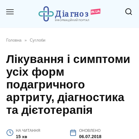
Перейти
до
вмісту
Головна
»
Суглоби
Лікування і симптоми
усіх форм
подагричного
артриту, діагностика
та дієтотерапія
НА ЧИТАННЯ
ОНОВЛЕНО
15 хв
06.07.2018