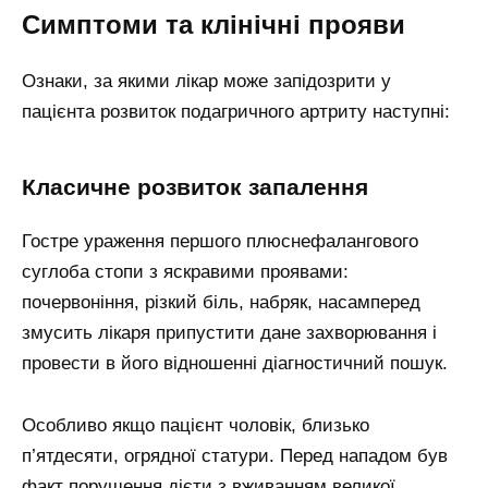
Симптоми та клінічні прояви
Ознаки, за якими лікар може запідозрити у
пацієнта розвиток подагричного артриту наступні:
Класичне розвиток запалення
Гостре ураження першого плюснефалангового
суглоба стопи з яскравими проявами:
почервоніння, різкий біль, набряк, насамперед
змусить лікаря припустити дане захворювання і
провести в його відношенні діагностичний пошук.
Особливо якщо пацієнт чоловік, близько
п’ятдесяти, огрядної статури. Перед нападом був
факт порушення дієти з вживанням великої