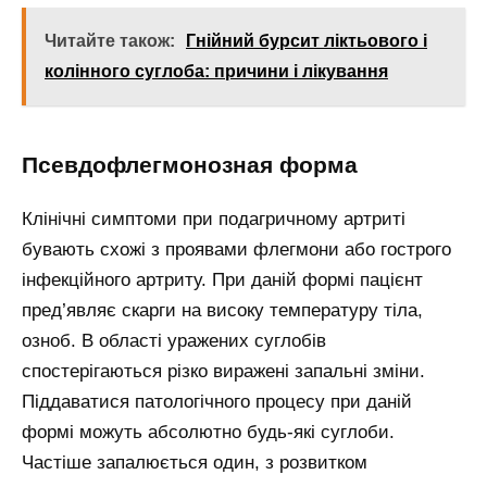
Читайте також:
Гнійний бурсит ліктьового і
колінного суглоба: причини і лікування
Псевдофлегмонозная форма
Клінічні симптоми при подагричному артриті
бувають схожі з проявами флегмони або гострого
інфекційного артриту. При даній формі пацієнт
пред’являє скарги на високу температуру тіла,
озноб. В області уражених суглобів
спостерігаються різко виражені запальні зміни.
Піддаватися патологічного процесу при даній
формі можуть абсолютно будь-які суглоби.
Частіше запалюється один, з розвитком