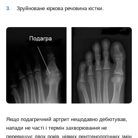
Зруйноване кіркова речовина кістки.
Якщо подагричний артрит нещодавно дебютував,
напади не часті і термін захворювання не
перевищує двох років, ніяких рентгенологічних змін