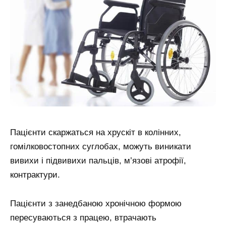
Пацієнти скаржаться на хрускіт в колінних,
гомілковостопних суглобах, можуть виникати
вивихи і підвивихи пальців, м’язові атрофії,
контрактури.
Пацієнти з занедбаною хронічною формою
пересуваються з працею, втрачають