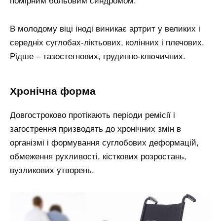
помірним больовим синдромом.
В молодому віці іноді виникає артрит у великих і
середніх суглобах-ліктьових, колінних і плечових.
Рідше – тазостегнових, грудинно-ключичних.
Хронічна форма
Довгостроково протікають періоди ремісії і
загострення призводять до хронічних змін в
організмі і формування суглобових деформацій,
обмеження рухливості, кісткових розростань,
вузликових утворень.