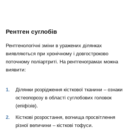
Рентген суглобів
Рентгенологічні зміни в уражених ділянках
виявляються при хронічному і довгостроково
поточному поліартриті. На рентгенограмах можна
виявити:
Ділянки розрідження кісткової тканини – ознаки
остеопорозу в області суглобових головок
(епіфізів).
Кісткові розростання, вогнища просвітлення
різної величини – кісткові тофуси.