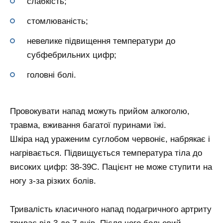
слабкість;
стомлюваність;
невелике підвищення температури до
субфебрильних цифр;
головні болі.
Провокувати напад можуть прийом алкоголю,
травма, вживання багатої пуринами їжі.
Шкіра над ураженим суглобом червоніє, набрякає і
нагрівається. Підвищується температура тіла до
високих цифр: 38-39С. Пацієнт не може ступити на
ногу з-за різких болів.
Тривалість класичного напад подагричного артриту