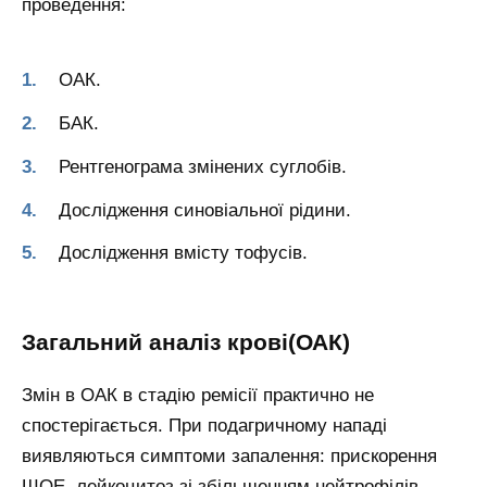
проведення:
ОАК.
БАК.
Рентгенограма змінених суглобів.
Дослідження синовіальної рідини.
Дослідження вмісту тофусів.
Загальний аналіз крові(ОАК)
Змін в ОАК в стадію ремісії практично не
спостерігається. При подагричному нападі
виявляються симптоми запалення: прискорення
ШОЕ, лейкоцитоз зі збільшенням нейтрофілів.