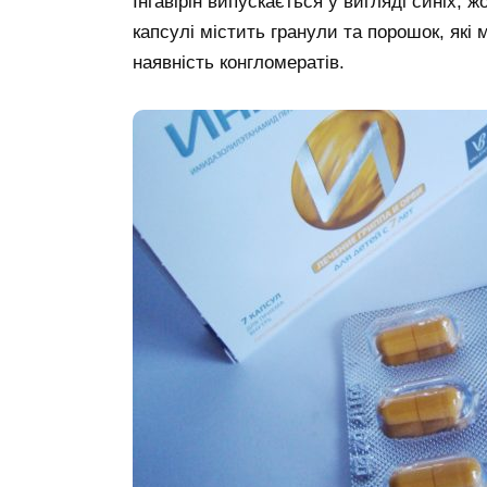
Інгавірін випускається у вигляді синіх, жо
капсулі містить гранули та порошок, які
наявність конгломератів.