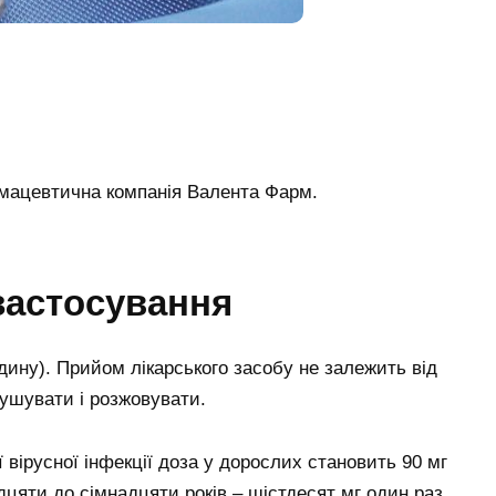
рмацевтична компанія Валента Фарм.
 застосування
дину). Прийом лікарського засобу не залежить від
кушувати і розжовувати.
ї вірусної інфекції доза у дорослих становить 90 мг
адцяти до сімнадцяти років – шістдесят мг один раз