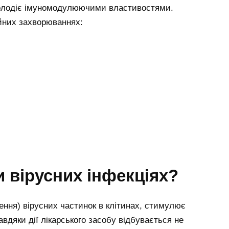
 володіє імуномодулюючими властивостями.
йних захворюваннях:
 вірусних інфекціях?
ження) вірусних частинок в клітинах, стимулює
авдяки дії лікарського засобу відбувається не