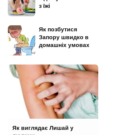
з їжі
Як позбутися
Запору швидко в
домашніх умовах
Як виглядає Лишай у