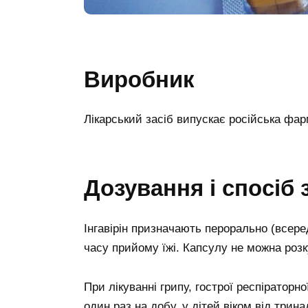
Виробник
Лікарський засіб випускає російська фа
Дозування і спосіб
Інгавірін призначають перорально (всере
часу прийому їжі. Капсулу не можна роз
При лікуванні грипу, гострої респіраторно
один раз на добу, у дітей віком від трин