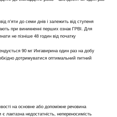
ід п’яти до семи днів і залежить від ступеня
чають при виникненні перших ознак ГРВІ. Для
нати не пізніше 48 годин від початку
ендується 90 мг Ингавирина один раз на добу
необхідно дотримуватися оптимальний питний
ивості на основне або допоміжне речовина
 є лактазна недостатність, непереносимість