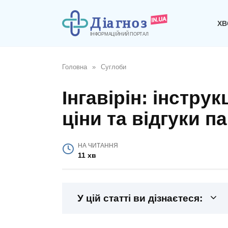
Перейти
до
ХВ
вмісту
Головна
»
Суглоби
Інгавірін: інстру
ціни та відгуки па
НА ЧИТАННЯ
11 хв
У цій статті ви дізнаєтеся: