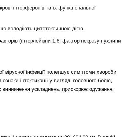
крові інтерферонів та їх функціональної
що володіють цитотоксичною дією.
кторів (інтерлейкіни 1,6, фактор некрозу пухлини
ої вірусної інфекції полегшує симптоми хвороби
 ознаки інтоксикації у вигляді головного болю,
ик виникнення ускладнень, прискорює одужання.