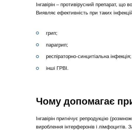
Інгавірін – противірусний препарат, що
Виявляє ефективність при таких інфекці
грип;
парагрип;
респіраторно-синцитіальна інфекція;
інші ГРВІ.
Чому допомагає при
Інгавірін пригнічує репродукцію (розмно
вироблення інтерферонів і лімфоцитів. З