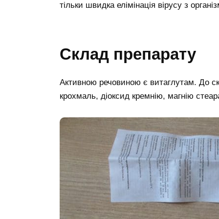
тільки швидка елімінація вірусу з органі
Склад препарату
Активною речовиною є витаглутам. До ск
крохмаль, діоксид кремнію, магнію стеар