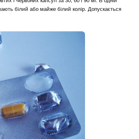
втих і червоних капсул за 30, 60 і 90 мг. В одній
 мають білий або майже білий колір. Допускається