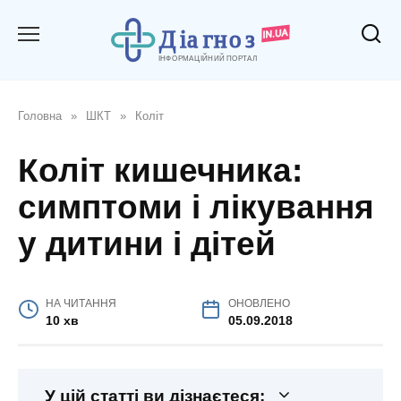
Перейти
до
вмісту
Головна
»
ШКТ
»
Коліт
Коліт кишечника:
симптоми і лікування
у дитини і дітей
НА ЧИТАННЯ
ОНОВЛЕНО
10 хв
05.09.2018
У цій статті ви дізнаєтеся: