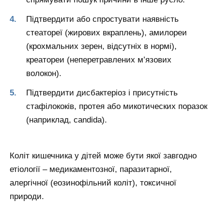
Підтвердити або спростувати наявність
стеатореї (жирових вкраплень), амилореи
(крохмальних зерен, відсутніх в нормі),
креатореи (неперетравлених м’язових
волокон).
Підтвердити дисбактеріоз і присутність
стафілококів, протея або микотических поразок
(наприклад, candida).
Коліт кишечника у дітей може бути якої завгодно
етіології – медикаментозної, паразитарної,
алергічної (еозинофільний коліт), токсичної
природи.