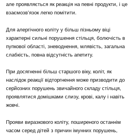
але проявляється як реакція на певні продукти, і це
взаємозв’язок легко помітити.
Для алергічного коліту у більш пізньому віці
характерні сильні порушення стільця, болючість в
пупкової області, зневоднення, млявість, загальна
слабкість, повна відсутність апетиту.
При досягненні більш старшого віку, коліт, як
наслідок реакції відторгнення може призводити до
серйозних порушень звичайного складу стільця,
проявлятися домішками слизу, крові, калу і навіть
жовчі.
Прояви виразкового коліту, поширеного останнім
часом серед дітей з причин імунних порушень,