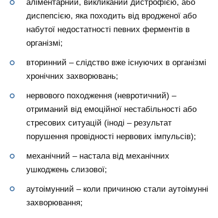
аліментарний, викликаний дистрофією, або
диспепсією, яка походить від вродженої або
набутої недостатності певних ферментів в
організмі;
вторинний – слідство вже існуючих в організмі
хронічних захворювань;
нервового походження (невротичний) –
отриманий від емоційної нестабільності або
стресових ситуацій (іноді – результат
порушення провідності нервових імпульсів);
механічний – настала від механічних
ушкоджень слизової;
аутоімунний – коли причиною стали аутоімунні
захворювання;