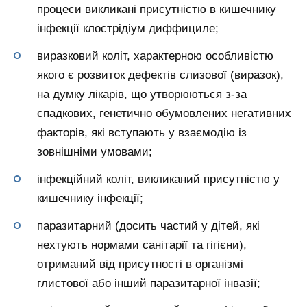
процеси викликані присутністю в кишечнику
інфекції клострідіум диффициле;
виразковий коліт, характерною особливістю
якого є розвиток дефектів слизової (виразок),
на думку лікарів, що утворюються з-за
спадкових, генетично обумовлених негативних
факторів, які вступають у взаємодію із
зовнішніми умовами;
інфекційний коліт, викликаний присутністю у
кишечнику інфекції;
паразитарний (досить частий у дітей, які
нехтують нормами санітарії та гігієни),
отриманий від присутності в організмі
глистової або інший паразитарної інвазії;