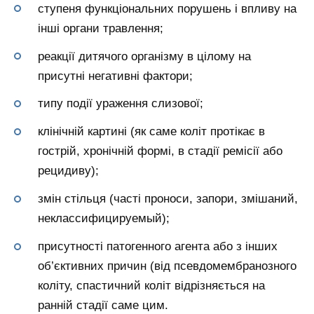
ступеня функціональних порушень і впливу на
інші органи травлення;
реакції дитячого організму в цілому на
присутні негативні фактори;
типу події ураження слизової;
клінічній картині (як саме коліт протікає в
гострій, хронічній формі, в стадії ремісії або
рецидиву);
змін стільця (часті проноси, запори, змішаний,
неклассифицируемый);
присутності патогенного агента або з інших
об’єктивних причин (від псевдомембранозного
коліту, спастичний коліт відрізняється на
ранній стадії саме цим.