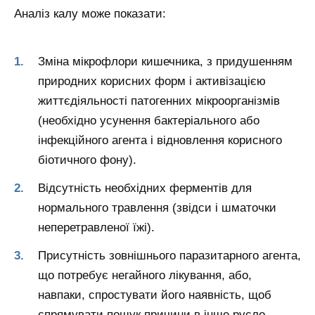
Аналіз калу може показати:
Зміна мікрофлори кишечника, з придушенням
природних корисних форм і активізацією
життєдіяльності патогенних мікроорганізмів
(необхідно усунення бактеріального або
інфекційного агента і відновлення корисного
біотичного фону).
Відсутність необхідних ферментів для
нормального травлення (звідси і шматочки
неперетравленої їжі).
Присутність зовнішнього паразитарного агента,
що потребує негайного лікування, або,
навпаки, спростувати його наявність, щоб
спрямувати пошук причини в інше русло.