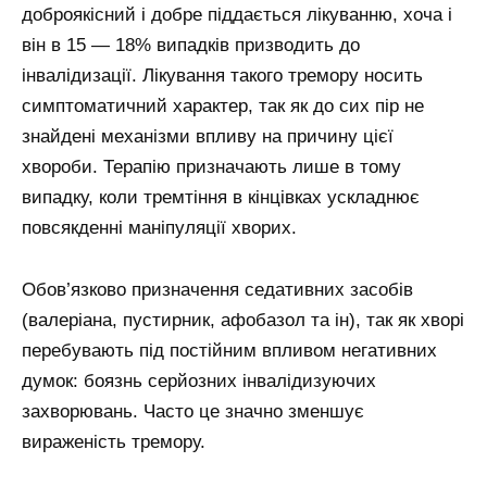
доброякісний і добре піддається лікуванню, хоча і
він в 15 — 18% випадків призводить до
інвалідизації. Лікування такого тремору носить
симптоматичний характер, так як до сих пір не
знайдені механізми впливу на причину цієї
хвороби. Терапію призначають лише в тому
випадку, коли тремтіння в кінцівках ускладнює
повсякденні маніпуляції хворих.
Обов’язково призначення седативних засобів
(валеріана, пустирник, афобазол та ін), так як хворі
перебувають під постійним впливом негативних
думок: боязнь серйозних інвалідизуючих
захворювань. Часто це значно зменшує
вираженість тремору.