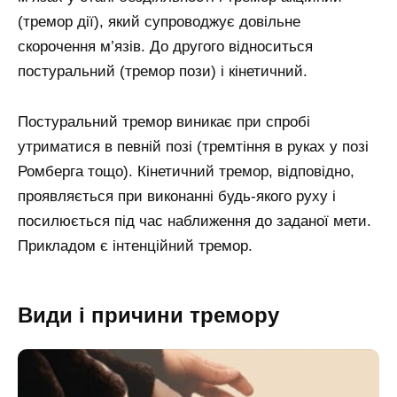
(тремор дії), який супроводжує довільне
скорочення м’язів. До другого відноситься
постуральний (тремор пози) і кінетичний.
Постуральний тремор виникає при спробі
утриматися в певній позі (тремтіння в руках у позі
Ромберга тощо). Кінетичний тремор, відповідно,
проявляється при виконанні будь-якого руху і
посилюється під час наближення до заданої мети.
Прикладом є інтенційний тремор.
Види і причини тремору