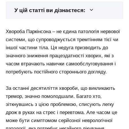
У цій статті ви дізнаєтеся:
Хвороба Паркінсона – не єдина патологія нервової
системи, що супроводжується тремтінням тієї чи
іншої частини тіла. Ця недуга призводить до
значного зниження працездатності хворих, які з
часом втрачають навички самообслуговування і
потребують постійного стороннього догляду.
За останні десятиліття хвороби, що викликають
тремор, значно помолодшали. Багато хто,
зіткнувшись з цією проблемою, списують легку
дрож в руках на стрес і перевтома. Але часом це
може бути симптомом серйозної неврологічної
патології, яка потребує негайного лікування.