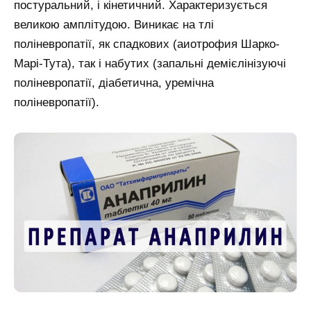
постуральний, і кінетичний. Характеризується
великою амплітудою. Виникає на тлі
поліневропатії, як спадкових (аиотрофия Шарко-
Марі-Тута), так і набутих (запальні демієлінізуючі
поліневропатії, діабетична, уремічна
поліневропатії).