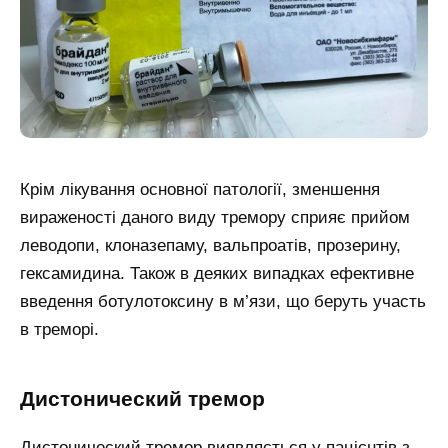
Крім лікування основної патології, зменшення
вираженості даного виду тремору сприяє прийом
леводопи, клоназепаму, вальпроатів, прозерину,
гексамидина. Також в деяких випадках ефективне
введення ботулотоксину в м’язи, що беруть участь
в треморі.
Дистонический тремор
Дистонический тремор виявляється у пацієнтів з