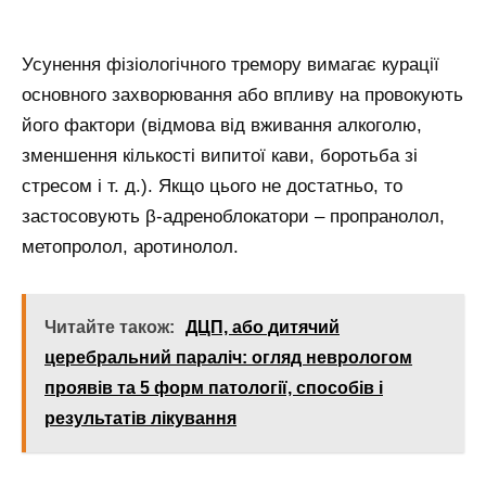
Усунення фізіологічного тремору вимагає курації
основного захворювання або впливу на провокують
його фактори (відмова від вживання алкоголю,
зменшення кількості випитої кави, боротьба зі
стресом і т. д.). Якщо цього не достатньо, то
застосовують β-адреноблокатори – пропранолол,
метопролол, аротинолол.
Читайте також:
ДЦП, або дитячий
церебральний параліч: огляд неврологом
проявів та 5 форм патології, способів і
результатів лікування