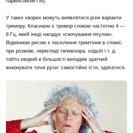
паркінсонізм і ін).
У таких хворих можуть виявлятися різні варіанти
тремору. Класикою є тремор спокою частотою 4 —
6 Гц, який іноді нагадує «скочування пігулок».
Відмінною рисою є посилення тремтіння в спокої,
при розмові, перегляді телевізора, ходьбі і т. д.
тобто хворий в більшості випадків здатний
виконувати точні рухи: самостійно їсти, одягатися.