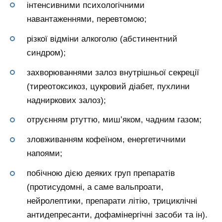
інтенсивними психологічними
навантаженнями, перевтомою;
різкої відміни алкоголю (абстинентний
синдром);
захворюваннями залоз внутрішньої секреції
(тиреотоксикоз, цукровий діабет, пухлини
надниркових залоз);
отруєнням ртуттю, миш’яком, чадним газом;
зловживанням кофеїном, енергетичними
напоями;
побічною дією деяких груп препаратів
(протисудомні, а саме вальпроати,
нейролептики, препарати літію, трициклічні
антидепресанти, дофамінергічні засоби та ін).