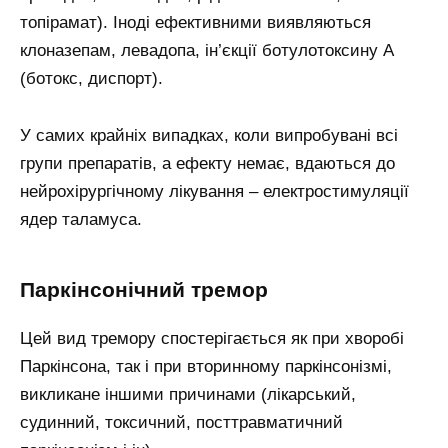
топірамат). Іноді ефективними виявляються
клоназепам, левадопа, ін’єкції ботулотоксину А
(ботокс, диспорт).
У самих крайніх випадках, коли випробувані всі
групи препаратів, а ефекту немає, вдаються до
нейрохірургічному лікування – електростимуляції
ядер таламуса.
Паркінсонічний тремор
Цей вид тремору спостерігається як при хворобі
Паркінсона, так і при вторинному паркінсонізмі,
викликане іншими причинами (лікарський,
судинний, токсичний, посттравматичний