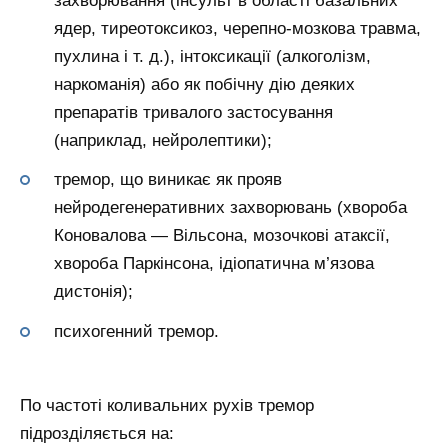
захворювання (інсульт в області базальних
ядер, тиреотоксикоз, черепно-мозкова травма,
пухлина і т. д.), інтоксикації (алкоголізм,
наркоманія) або як побічну дію деяких
препаратів тривалого застосування
(наприклад, нейролептики);
тремор, що виникає як прояв
нейродегенеративних захворювань (хвороба
Коновалова — Вільсона, мозочкові атаксії,
хвороба Паркінсона, ідіопатична м’язова
дистонія);
психогенний тремор.
По частоті коливальних рухів тремор
підрозділяється на: