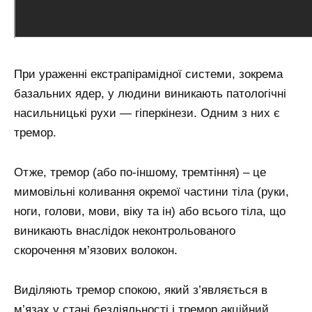
При ураженні екстрапірамідної системи, зокрема
базальних ядер, у людини виникають патологічні
насильницькі рухи — гіперкінези. Одним з них є
тремор.
Отже, тремор (або по-іншому, тремтіння) – це
мимовільні коливання окремої частини тіла (руки,
ноги, голови, мови, віку та ін) або всього тіла, що
виникають внаслідок неконтрольованого
скорочення м’язових волокон.
Виділяють тремор спокою, який з’являється в
м’язах у стані бездіяльності і тремор акційний