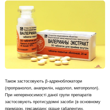
Також застосовують β-адреноблокатори
(пропранолол, анаприлін, надолол, метопролол).
При непереносимості даної групи препаратів
застосовують протисудомні засоби (в основному
примідон, гексамідин; рідше габапентин,