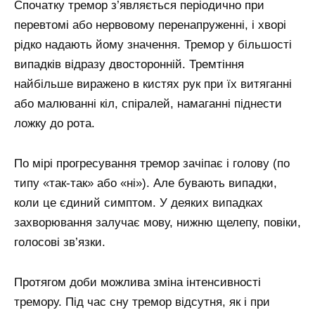
Спочатку тремор з’являється періодично при
перевтомі або нервовому перенапруженні, і хворі
рідко надають йому значення. Тремор у більшості
випадків відразу двосторонній. Тремтіння
найбільше виражено в кистях рук при їх витяганні
або малюванні кіл, спіралей, намаганні піднести
ложку до рота.
По мірі прогресування тремор зачіпає і голову (по
типу «так-так» або «ні»). Але бувають випадки,
коли це єдиний симптом. У деяких випадках
захворювання залучає мову, нижню щелепу, повіки,
голосові зв’язки.
Протягом доби можлива зміна інтенсивності
тремору. Під час сну тремор відсутня, як і при