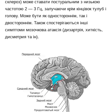
склероз) може ставати постуральним з низькою
частотою 2 — 3 Гц, залучаючи крім кінцівок тулуб і
голову. Може бути як одностороннім, так і
двостороннім. Також спостерігаються інші
симптоми мозочкова атаксія (дизартрія, хиткість,
дисметрия та ін).