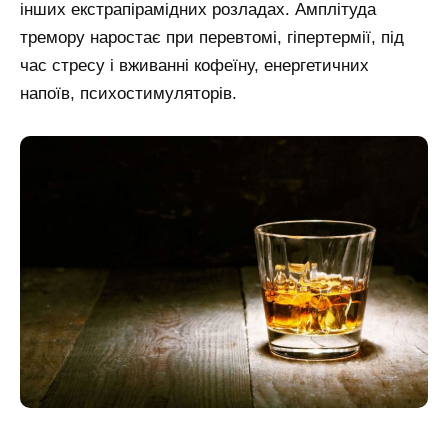
інших екстрапірамідних розладах. Амплітуда
тремору наростає при перевтомі, гіпертермії, під
час стресу і вживанні кофеїну, енергетичних
напоїв, психостимуляторів.