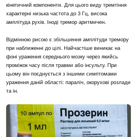
кінетичний компоненти. Для цього виду тремтіння
характерні низька частота до 3 Гц, висока
амплітуда рухів. Іноді тремор аритмичен.
Відмінною рисою є збільшення амплітуди тремору
при наближенні до цілі. Найчастіше виникає на
фоні ураження середнього мозку через якийсь
проміжок часу після травми або інсульту. При
цьому він поєднується з іншими симптомами
ураження даній області: параліч, окорухові розлади
та ін.