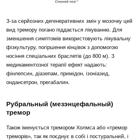
З-за серйозних дегенеративних змін у мозочку цей
вид тремору погано піддається лікуванню. Для
зменшення симптомів використовують лікувальну
фізкультуру, погіршення кінцівок з допомогою
носіння спеціальних браслетів (до 800 м). З
медикаментозної терапії ефект надають:
фінлепсин, діазепам, примідон, ізоніазид,
ондансетрон, прегабалин.
Рубральный (мезэнцефальный)
тремор
Також іменується тремором Холмса або «тремор
треморів», так як поєднує в собі і постуральний, і