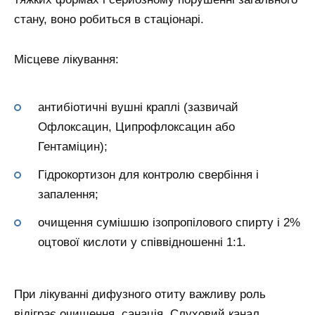
стану, воно робиться в стаціонарі.
Місцеве лікування:
антибіотичні вушні краплі (зазвичай
Офлоксацин, Ципрофлоксацин або
Гентаміцин);
Гідрокортизон для контролю свербіння і
запалення;
очищення сумішшю ізопропілового спирту і 2%
оцтової кислоти у співвідношенні 1:1.
При лікуванні дифузного отиту важливу роль
відіграє очищення, санація. Слуховий канал