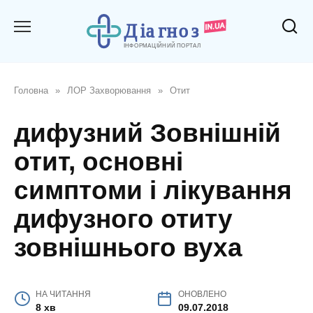
Перейти
до
вмісту
Головна
»
ЛОР Захворювання
»
Отит
дифузний Зовнішній
отит, основні
симптоми і лікування
дифузного отиту
зовнішнього вуха
НА ЧИТАННЯ
ОНОВЛЕНО
8 хв
09.07.2018