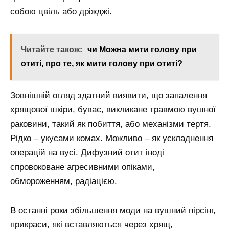
собою цвіль або дріжджі.
Читайте також:
чи Можна мити голову при
отиті, про те, як мити голову при отиті?
Зовнішній огляд здатний виявити, що запалення
хрящової шкіри, буває, викликане травмою вушної
раковини, такий як побиття, або механізми тертя.
Рідко – укусами комах. Можливо – як ускладнення
операцій на вусі. Дифузний отит іноді
спровоковане агресивними опіками,
обмороженням, радіацією.
В останні роки збільшення моди на вушний пірсінг,
прикраси, які вставляються через хрящ,