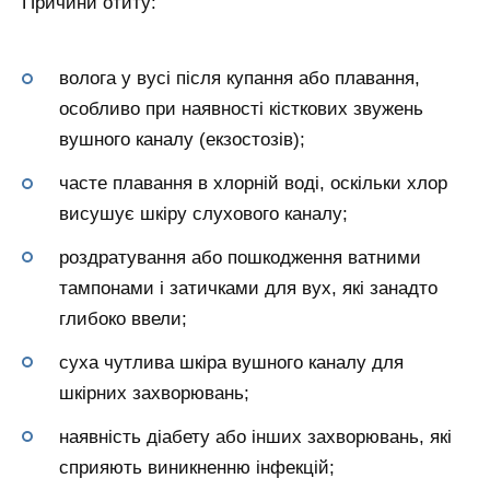
Причини отиту:
волога у вусі після купання або плавання,
особливо при наявності кісткових звужень
вушного каналу (екзостозів);
часте плавання в хлорній воді, оскільки хлор
висушує шкіру слухового каналу;
роздратування або пошкодження ватними
тампонами і затичками для вух, які занадто
глибоко ввели;
суха чутлива шкіра вушного каналу для
шкірних захворювань;
наявність діабету або інших захворювань, які
сприяють виникненню інфекцій;