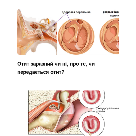
Отит заразний чи ні, про те, чи
передається отит?