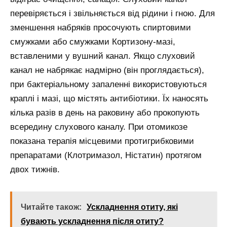
перевіряється і звільняється від рідини і гною. Для
зменшення набряків просочують спиртовими
смужками або смужками Кортизону-мазі,
вставленими у вушний канал. Якщо слуховий
канал не набрякає надмірно (він проглядається),
при бактеріальному запаленні використовуються
краплі і мазі, що містять антибіотики. Їх наносять
кілька разів в день на раковину або прокопують
всередину слухового каналу. При отомикозе
показана терапія місцевими протигрибковими
препаратами (Клотримазол, Ністатин) протягом
двох тижнів.
Читайте також:
Ускладнення отиту, які
бувають ускладнення після отиту?