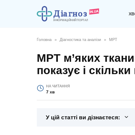
Перейти
до
ХВ
вмісту
Головна
»
Діагностика та аналізи
»
МРТ
МРТ м’яких ткани
показує і скільки
НА ЧИТАННЯ
7 хв
У цій статті ви дізнаєтеся: