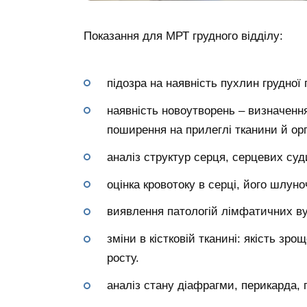
Показання для МРТ грудного відділу:
підозра на наявність пухлин грудної 
наявність новоутворень – визначення 
поширення на прилеглі тканини й ор
аналіз структур серця, серцевих суд
оцінка кровотоку в серці, його шлун
виявлення патологій лімфатичних вуз
зміни в кістковій тканині: якість зр
росту.
аналіз стану діафрагми, перикарда, 