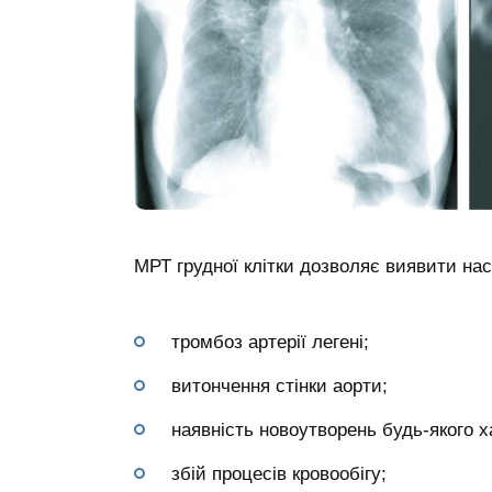
МРТ грудної клітки дозволяє виявити на
тромбоз артерії легені;
витончення стінки аорти;
наявність новоутворень будь-якого х
збій процесів кровообігу;