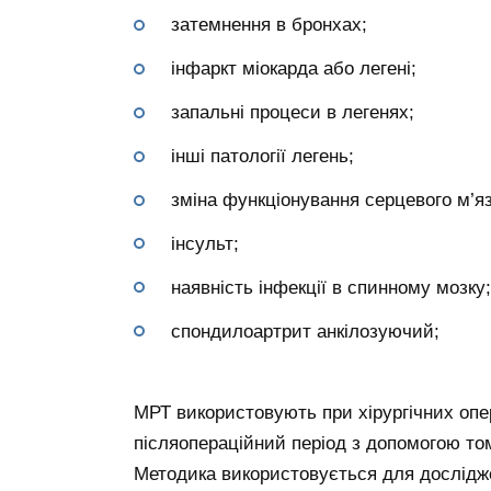
затемнення в бронхах;
інфаркт міокарда або легені;
запальні процеси в легенях;
інші патології легень;
зміна функціонування серцевого м’яз
інсульт;
наявність інфекції в спинному мозку;
спондилоартрит анкілозуючий;
МРТ використовують при хірургічних опе
післяопераційний період з допомогою том
Методика використовується для дослідже