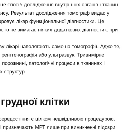
це спосіб дослідження внутрішніх органів і тканин
ансу. Результат дослідження томограф видає у
ровує лікар функціональної діагностики. Це
сто не вимагає ніяких додаткових діагностик, при
зу лікарі наполягають саме на томографії. Адже те,
е рентгенографія або ультразвук. Тривимірне
 порожнині, патологічні процеси в тканинах і
х структур.
грудної клітки
а середостіння є цілком нешкідливою процедурою.
арі призначають МРТ лише при виникненні підозри