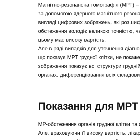
Магнітно-резонансна томографія (МРТ) – 
за допомогою ядерного магнітного резон
вигляді цифрових зображень, які розшиф
обстеження володіє великою точністю, ча
цьому має високу вартість.
Але в ряді випадків для уточнення діагно
що показує МРТ грудної клітки, не покаж
зображення показує всі структури грудній
органах, диференціювання всіх складови
Показання для МРТ 
МР-обстеження органів грудної клітки т
Але, враховуючи її високу вартість, лік