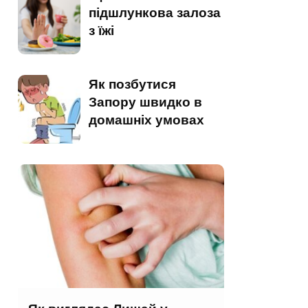
підшлункова залоза
з їжі
Як позбутися
Запору швидко в
домашніх умовах