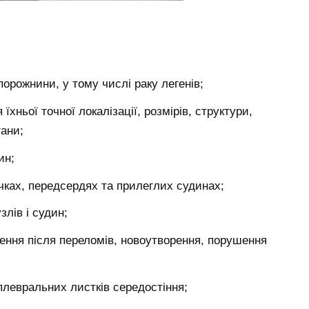
порожнини, у тому числі раку легенів;
їхньої точної локалізації, розмірів, структури,
гани;
ин;
очках, передсердях та прилеглих судинах;
лів і судин;
ощення після переломів, новоутворення, порушення
плевральних листків середостіння;