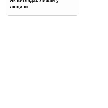
Як виглядає Лишай у
людини