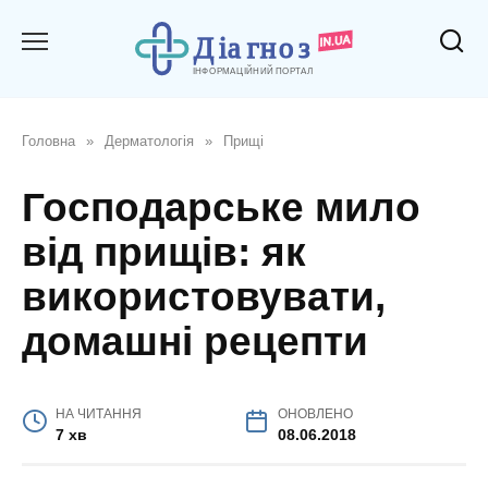
Перейти
до
вмісту
Головна
»
Дерматологія
»
Прищі
Господарське мило
від прищів: як
використовувати,
домашні рецепти
НА ЧИТАННЯ
ОНОВЛЕНО
7 хв
08.06.2018