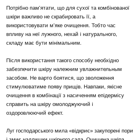
Потрібно пам’ятати, що для сухої та комбінованої
шкіри важливо не скрабировать її, а
використовувати м’яке очищення. Тобто час
впливу на неї лужного, нехай і натурального,
складу має бути мінімальним.
Після використання такого способу необхідно
забезпечити шкіру належним увлажнительным
засобом. Не варто боятися, що зволоження
стимулюватиме появу прищів. Навпаки, якісне
очищення в комбінації з насиченням епідермісу
справить на шкіру омолоджуючий і
оздоровлюючий ефект.
Луг господарського мила «відкриє» закупорені пори
і змиє надлишки шкірного сала. Очищена шкіра