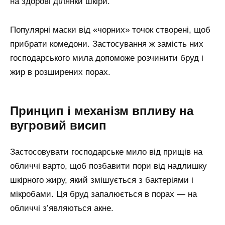
на здорові ділянки шкіри.
Популярні маски від «чорних» точок створені, щоб
прибрати комедони. Застосування ж замість них
господарського мила допоможе розчинити бруд і
жир в розширених порах.
Принцип і механізм впливу на
вугровий висип
Застосовувати господарське мило від прищів на
обличчі варто, щоб позбавити пори від надлишку
шкірного жиру, який змішується з бактеріями і
мікробами. Ця бруд запалюється в порах — на
обличчі з’являються акне.