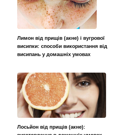
Лимон від прищів (акне) і вугрової
висипки: способи використання від
висипань у домашніх умовах
Лосьйон від прищів (акне):