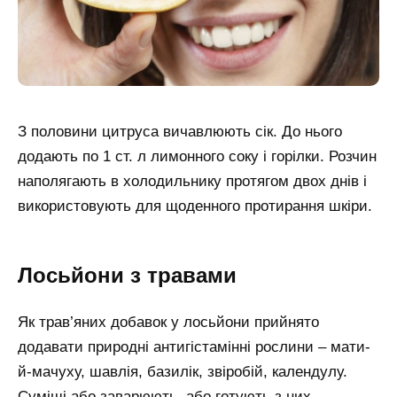
З половини цитруса вичавлюють сік. До нього
додають по 1 ст. л лимонного соку і горілки. Розчин
наполягають в холодильнику протягом двох днів і
використовують для щоденного протирання шкіри.
Лосьйони з травами
Як трав’яних добавок у лосьйони прийнято
додавати природні антигістамінні рослини – мати-
й-мачуху, шавлія, базилік, звіробій, календулу.
Суміші або заварюють, або готують з них