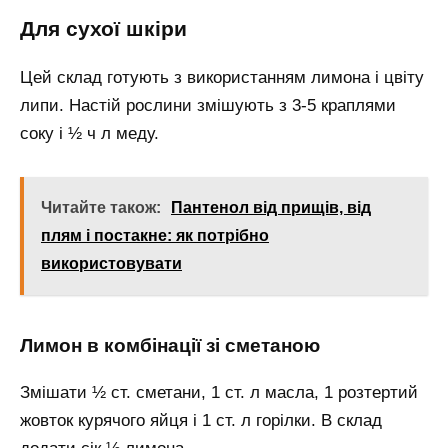
Для сухої шкіри
Цей склад готують з використанням лимона і цвіту
липи. Настій рослини змішують з 3-5 краплями
соку і ½ ч л меду.
Читайте також:
Пантенол від прищів, від
плям і постакне: як потрібно
використовувати
Лимон в комбінації зі сметаною
Змішати ½ ст. сметани, 1 ст. л масла, 1 розтертий
жовток курячого яйця і 1 ст. л горілки. В склад