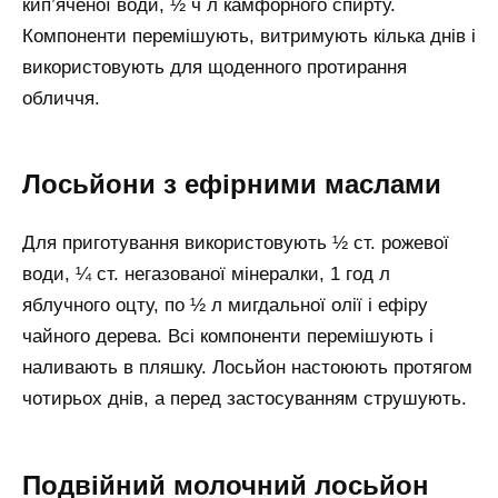
кип’яченої води, ½ ч л камфорного спирту.
Компоненти перемішують, витримують кілька днів і
використовують для щоденного протирання
обличчя.
Лосьйони з ефірними маслами
Для приготування використовують ½ ст. рожевої
води, ¼ ст. негазованої мінералки, 1 год л
яблучного оцту, по ½ л мигдальної олії і ефіру
чайного дерева. Всі компоненти перемішують і
наливають в пляшку. Лосьйон настоюють протягом
чотирьох днів, а перед застосуванням струшують.
Подвійний молочний лосьйон