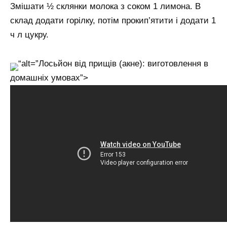
Змішати ½ склянки молока з соком 1 лимона. В
склад додати горілку, потім прокип’ятити і додати 1
ч л цукру.
“alt=”Лосьйон від прищів (акне): виготовлення в
домашніх умовах”>