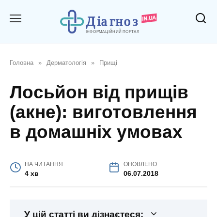
Перейти
до
вмісту
Головна
»
Дерматологія
»
Прищі
Лосьйон від прищів
(акне): виготовлення
в домашніх умовах
НА ЧИТАННЯ
ОНОВЛЕНО
4 хв
06.07.2018
У цій статті ви дізнаєтеся: