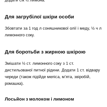
додати сік ½ лимона.
Для загрубілої шкіри особи
Збовтати за 1 год л соняшникової олії і меду, ½ ч л
лимонного соку.
Для боротьби з жирною шкірою
Змішати ½ ст. лимонного соку з 1 ст.
дистильованої питної рідини. Додати 1 ст. відвару
череди (також підійде меліса, м’ята, звіробій,
ромашка).
Лосьйон з молоком і лимоном