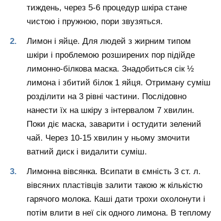
тиждень, через 5-6 процедур шкіра стане
чистою і пружною, пори звузяться.
Лимон і яйце. Для людей з жирним типом
шкіри і проблемою розширених пор підійде
лимонно-білкова маска. Знадобиться сік ½
лимона і збитий білок 1 яйця. Отриману суміш
розділити на 3 рівні частини. Послідовно
нанести їх на шкіру з інтервалом 7 хвилин.
Поки діє маска, заварити і остудити зелений
чай. Через 10-15 хвилин у ньому змочити
ватний диск і видалити суміш.
Лимонна вівсянка. Всипати в ємність 3 ст. л.
вівсяних пластівців залити такою ж кількістю
гарячого молока. Каші дати трохи охолонути і
потім влити в неї сік одного лимона. В теплому