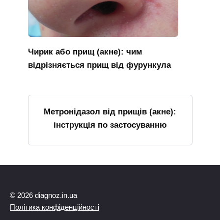
Чирик або прищ (акне): чим
відрізняється прищ від фурункула
Метронідазол від прищів (акне):
інструкція по застосуванню
© 2026 diagnoz.in.ua
Політика конфіденційності