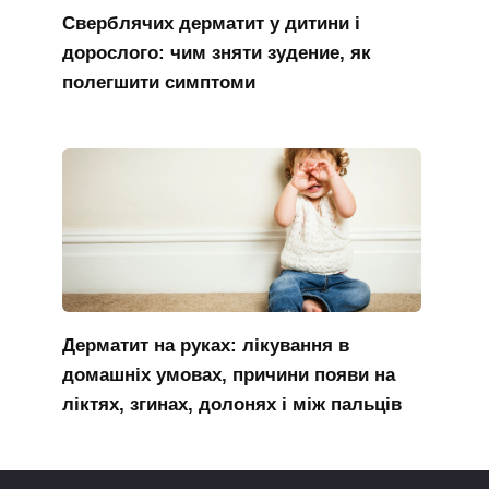
Сверблячих дерматит у дитини і
дорослого: чим зняти зудение, як
полегшити симптоми
Дерматит на руках: лікування в
домашніх умовах, причини появи на
ліктях, згинах, долонях і між пальців