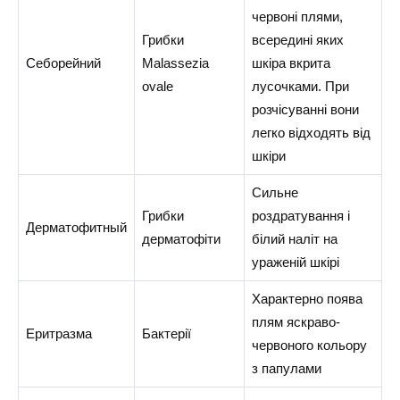
червоні плями,
Грибки
всередині яких
Себорейний
Malassezia
шкіра вкрита
ovale
лусочками. При
розчісуванні вони
легко відходять від
шкіри
Сильне
Грибки
роздратування і
Дерматофитный
дерматофіти
білий наліт на
ураженій шкірі
Характерно поява
плям яскраво-
Еритразма
Бактерії
червоного кольору
з папулами