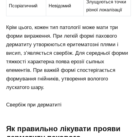
Злущуються точки
Псоріатичний
Невідомий
різної локалізації
Крім цього, кожен тип патології може мати три
форми вираження. При легкій формі пахового
дерматиту утворюються еритематозні плями і
висип, з’являється свербіж. Для середньої форми
тяжкості характерна поява ерозії сыпных
елементів. При важкій формі спостерігається
формування гнійників, утворення вологого
лускатого шару.
Свербіж при дерматиті
Як правильно лікувати прояви