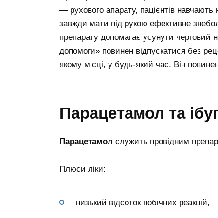
— рухового апарату, пацієнтів навчають 
завжди мати під рукою ефективне знебо
препарату допомагає усунути черговий н
допомоги» повинен відпускатися без рец
якому місці, у будь-який час. Він повине
Парацетамол та ібу
Парацетамол
служить провідним препара
Плюси ліки:
низький відсоток побічних реакцій,