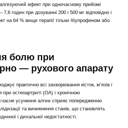
налгезуючий ефект при одночасному прийомі
,6 годин при дозуванні 200 і 500 мг відповідно і
ект на 64 % вище терапії тільки Ібупрофеном або
ня болю при
рно — рухового апарату
джує практично всі захворювання кісток, м’язів і
я при остеоартриті (ОА) і хронічною
єчасне усунення алгии сприяє попередженню
алідизації та виникнення станів, що становлять
удинної і дихальної недостатності.