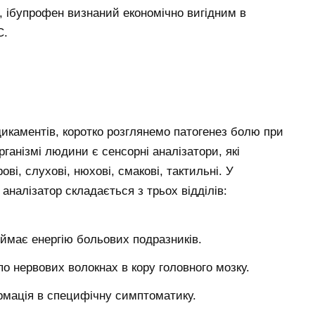
, ібупрофен визнаний економічно вигідним в
С.
дикаментів, коротко розглянемо патогенез болю при
рганізмі людини є сенсорні аналізатори, які
ві, слухові, нюхові, смакові, тактильні. У
аналізатор складається з трьох відділів:
ймає енергію больових подразників.
о нервових волокнах в кору головного мозку.
рмація в специфічну симптоматику.