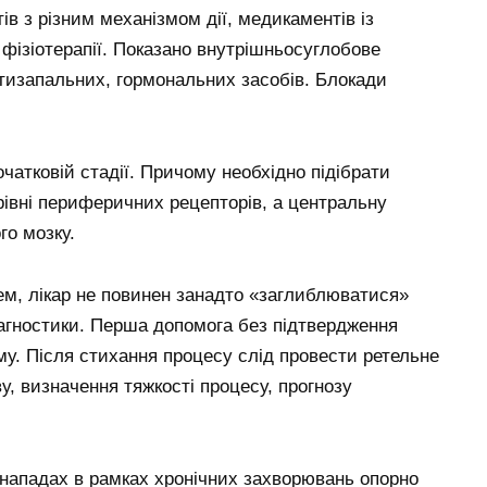
в з різним механізмом дії, медикаментів із
ізіотерапії. Показано внутрішньосуглобове
отизапальних, гормональних засобів. Блокади
очатковій стадії. Причому необхідно підібрати
рівні периферичних рецепторів, а центральну
го мозку.
ем, лікар не повинен занадто «заглиблюватися»
агностики. Перша допомога без підтвердження
му. Після стихання процесу слід провести ретельне
, визначення тяжкості процесу, прогнозу
нападах в рамках хронічних захворювань опорно