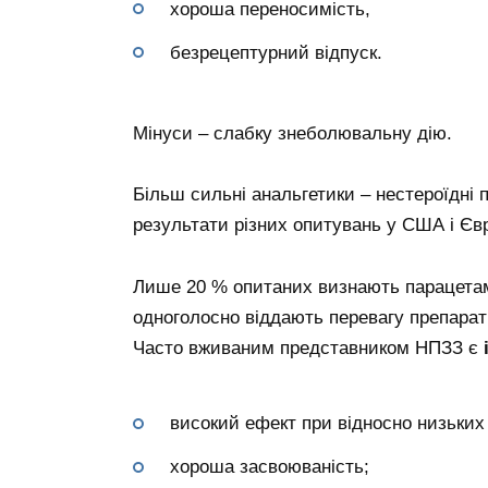
хороша переносимість,
безрецептурний відпуск.
Мінуси – слабку знеболювальну дію.
Більш сильні анальгетики – нестероїдні
результати різних опитувань у США і Євр
Лише 20 % опитаних визнають парацетамо
одноголосно віддають перевагу препара
Часто вживаним представником НПЗЗ є
високий ефект при відносно низьких
хороша засвоюваність;