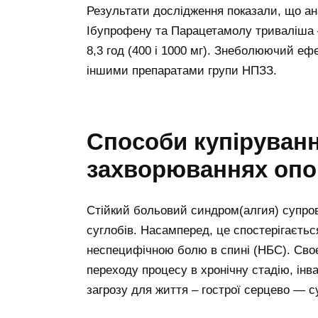
Результати дослідження показали, що а
Ібупрофену та Парацетамолу триваліша – 7
8,3 год (400 і 1000 мг). Знеболюючий еф
іншими препаратами групи НПЗЗ.
Способи купіруван
захворюваннях опо
Стійкий больовий синдром(алгия) супрово
суглобів. Насамперед, це спостерігаєтьс
неспецифічною болю в спині (НБС). Сво
переходу процесу в хронічну стадію, інв
загрозу для життя – гострої серцево — с