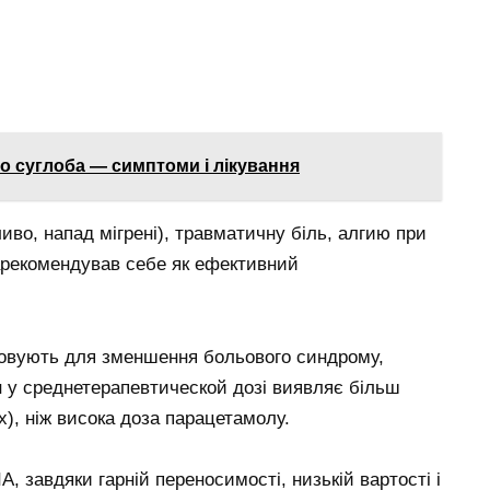
о суглоба — симптоми і лікування
во, напад мігрені), травматичну біль, алгию при
зарекомендував себе як ефективний
товують для зменшення больового синдрому,
н у среднетерапевтической дозі виявляє більш
х), ніж висока доза парацетамолу.
, завдяки гарній переносимості, низькій вартості і