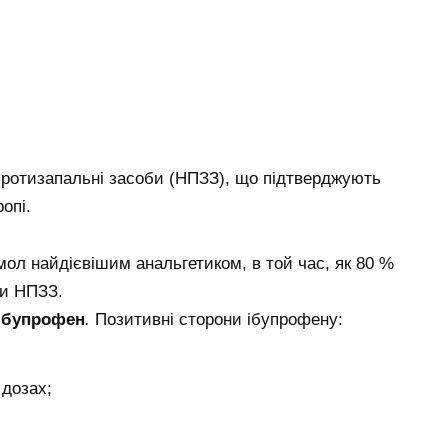
 протизапальні засоби (НПЗЗ), що підтверджують
опі.
л найдієвішим анальгетиком, в той час, як 80 %
ти НПЗЗ.
ібупрофен
.
Позитивні сторони ібупрофену:
 дозах;