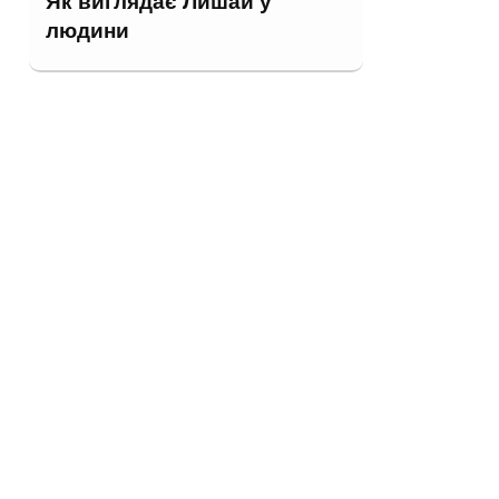
Як виглядає Лишай у
людини