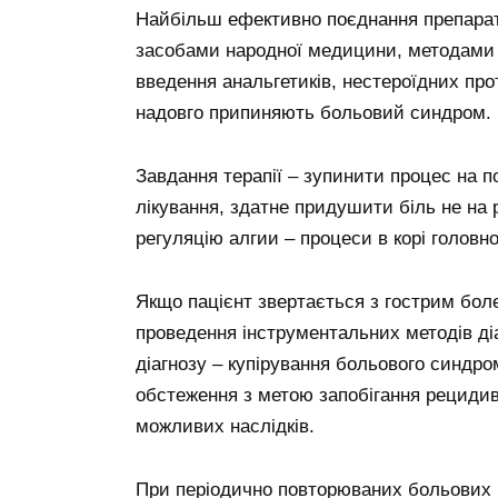
Найбільш ефективно поєднання препараті
засобами народної медицини, методами ф
введення анальгетиків, нестероїдних пр
надовго припиняють больовий синдром.
Завдання терапії – зупинити процес на п
лікування, здатне придушити біль не на 
регуляцію алгии – процеси в корі головно
Якщо пацієнт звертається з гострим бол
проведення інструментальних методів ді
діагнозу – купірування больового синдро
обстеження з метою запобігання рецидиву
можливих наслідків.
При періодично повторюваних больових 