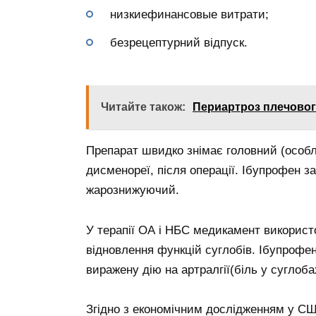
низкиефинансовые витрати;
безрецептурний відпуск.
Читайте також:
Периартроз плечовог
Препарат швидко знімає головний (особли
дисменореї, після операції. Ібупрофен 
жарознижуючий.
У терапії ОА і НБС медикамент викорис
відновлення функцій суглобів. Ібупрофе
виражену дію на артралгії(біль у суглоба
Згідно з економічним дослідженням у США