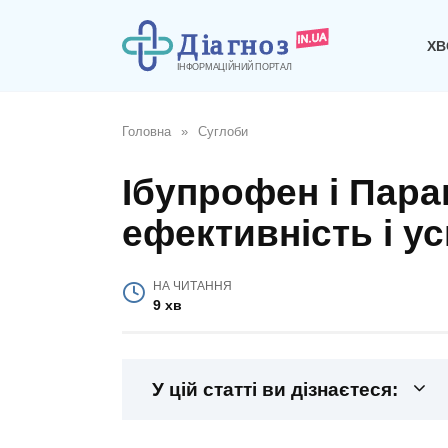
Перейти
до
ХВ
вмісту
Головна
»
Суглоби
Ібупрофен і Пара
ефективність і у
НА ЧИТАННЯ
9 хв
У цій статті ви дізнаєтеся: