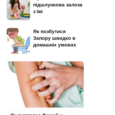
підшлункова залоза
з їжі
Як позбутися
Запору швидко в
домашніх умовах