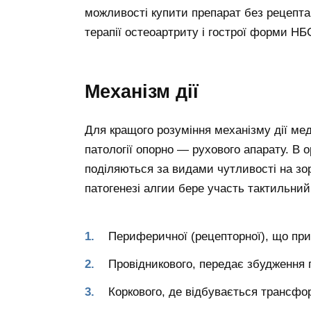
можливості купити препарат без рецепта
терапії остеоартриту і гострої форми НБ
Механізм дії
Для кращого розуміння механізму дії ме
патології опорно — рухового апарату. В о
поділяються за видами чутливості на зоро
патогенезі алгии бере участь тактильний 
Периферичної (рецепторної), що при
Провідникового, передає збудження п
Коркового, де відбувається трансфо