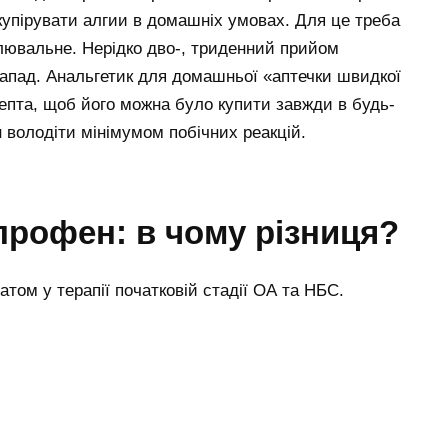
купірувати алгии в домашніх умовах. Для це треба
лювальне. Нерідко дво-, триденний прийом
апад. Анальгетик для домашньої «аптечки швидкої
епта, щоб його можна було купити завжди в будь-
н володіти мінімумом побічних реакцій.
профен: в чому різниця?
том у терапії початковій стадії ОА та НБС.