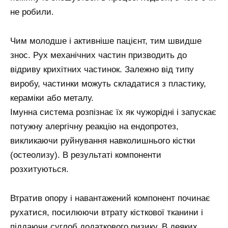
не робили.
Чим молодше і активніше пацієнт, тим швидше
знос. Рух механічних частин призводить до
відриву крихітних частинок. Залежно від типу
виробу, частинки можуть складатися з пластику,
кераміки або металу.
Імунна система розпізнає їх як чужорідні і запускає
потужну алергічну реакцію на ендопротез,
викликаючи руйнування навколишнього кістки
(остеолизу). В результаті компоненти
розхитуються.
Втратив опору і навантажений компонент починає
рухатися, посилюючи втрату кісткової тканини і
піддаючи суглоб додаткового ризику. В деяких