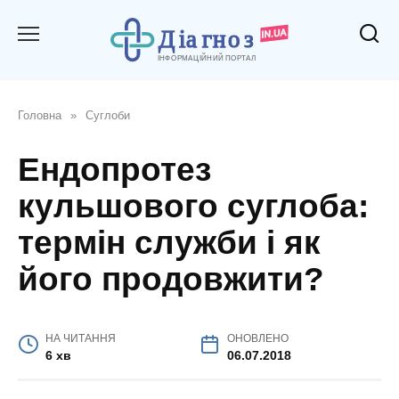
Перейти
до
вмісту
Головна
»
Суглоби
Ендопротез
кульшового суглоба:
термін служби і як
його продовжити?
НА ЧИТАННЯ
ОНОВЛЕНО
6 хв
06.07.2018