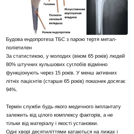
Будова ендопротеза ТБС з парою тертя метал-
поліетилен
За статистикою, у молодих (віком 65 років) людей
80% штучних кульшових суглобів відмінно
функціонують через 15 років. У менш активних
літніх пацієнтів (старше 65 років) показник досягає
94%.
Термін служби будь-якого медичного імплантату
залежить від цілого комплексу факторів, а не
тільки від матеріалу і якості установки.
Одні хворі десятиліттями катаються на лижах і