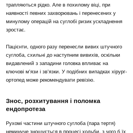
трапляються рідко. Але в похилому віці, при
наявності певних захворювань і перенесених у
минулому операцій на суглобі ризик ускладнення
зростає.
Пацієнти, одного разу перенесли вивих штучного
суглоба, схильні до наступним вивихів, оскільки
видавлений з западини головка впливає на
ключові м’язи і зв’язки. У подібних випадках хірург-
ортопед може рекомендувати ревізію.
Знос, розхитування і поломка
ендопротеза
Рухомі частини штучного суглоба (пара тертя)
неминуче зношується в процесі ходьби, з чого б їх