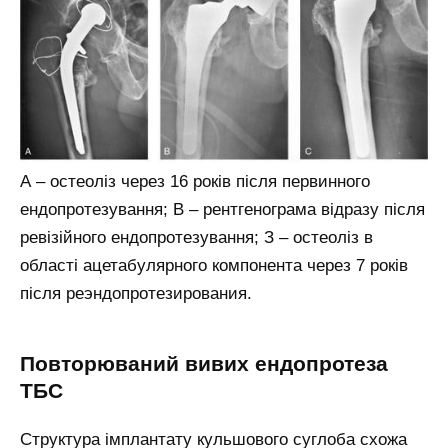
А – остеоліз через 16 років після первинного
ендопротезування; В – рентгенограма відразу після
ревізійного ендопротезування; З – остеоліз в
області ацетабулярного компонента через 7 років
після реэндопротезирования.
Повторюваний вивих ендопротеза
ТБС
Структура імплантату кульшового суглоба схожа