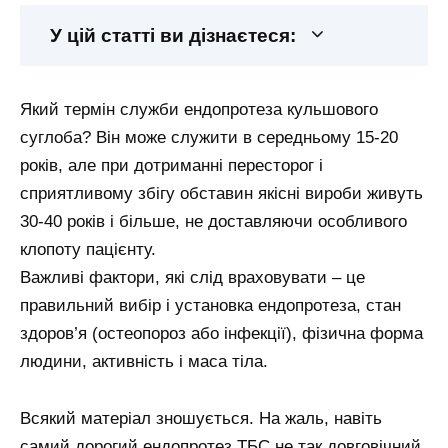
У цій статті ви дізнаєтеся:
Який термін служби ендопротеза кульшового
суглоба? Він може служити в середньому 15-20
років, але при дотриманні пересторог і
сприятливому збігу обставин якісні вироби живуть
30-40 років і більше, не доставляючи особливого
клопоту пацієнту.
Важливі фактори, які слід враховувати – це
правильний вибір і установка ендопротеза, стан
здоров’я (остеопороз або інфекції), фізична форма
людини, активність і маса тіла.
Всякий матеріал зношується. На жаль, навіть
самий дорогий ендопротез ТБС не так довговічний,