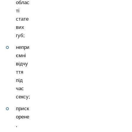
облас
ті
стате
вих
губ;
непри
ємні
відчу
ття
під
час
сексу;
приск
орене
,