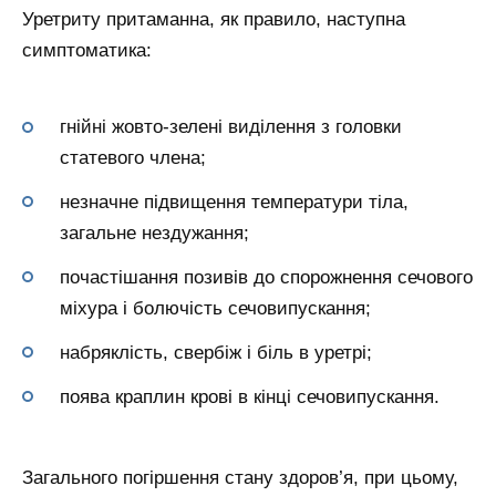
Уретриту притаманна, як правило, наступна
симптоматика:
гнійні жовто-зелені виділення з головки
статевого члена;
незначне підвищення температури тіла,
загальне нездужання;
почастішання позивів до спорожнення сечового
міхура і болючість сечовипускання;
набряклість, свербіж і біль в уретрі;
поява краплин крові в кінці сечовипускання.
Загального погіршення стану здоров’я, при цьому,