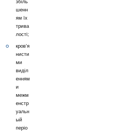
збіль
шенн
ям їх
трива
лості;
кров’я
нисти
ми
виділ
енням
и
межм
енстр
уальн
ый
періо