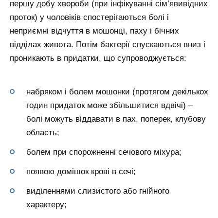
першу добу хвороби (при інфікуванні сім’явивідних
проток) у чоловіків спостерігаються болі і
неприємні відчуття в мошонці, паху і бічних
відділах живота. Потім бактерії спускаються вниз і
проникають в придатки, що супроводжується:
набряком і болем мошонки (протягом декількох
годин придаток може збільшитися вдвічі) –
болі можуть віддавати в пах, поперек, клубову
область;
болем при спорожненні сечового міхура;
появою домішок крові в сечі;
виділеннями слизистого або гнійного
характеру;