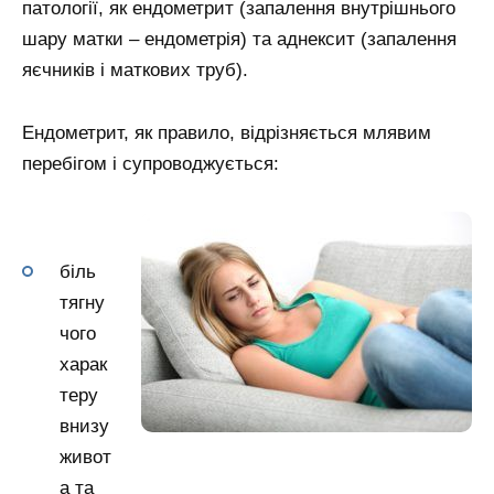
патології, як ендометрит (запалення внутрішнього
шару матки – ендометрія) та аднексит (запалення
яєчників і маткових труб).
Ендометрит, як правило, відрізняється млявим
перебігом і супроводжується:
біль
тягну
чого
харак
теру
внизу
живот
а та