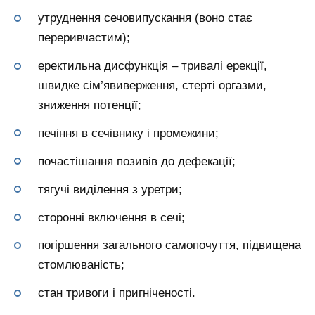
утруднення сечовипускання (воно стає
переривчастим);
еректильна дисфункція – тривалі ерекції,
швидке сім’явиверження, стерті оргазми,
зниження потенції;
печіння в сечівнику і промежини;
почастішання позивів до дефекації;
тягучі виділення з уретри;
сторонні включення в сечі;
погіршення загального самопочуття, підвищена
стомлюваність;
стан тривоги і пригніченості.