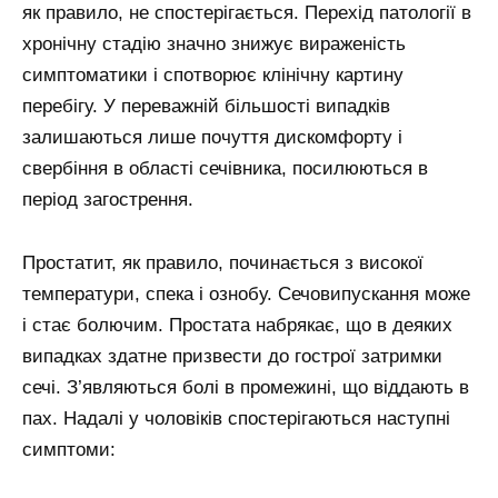
як правило, не спостерігається. Перехід патології в
хронічну стадію значно знижує вираженість
симптоматики і спотворює клінічну картину
перебігу. У переважній більшості випадків
залишаються лише почуття дискомфорту і
свербіння в області сечівника, посилюються в
період загострення.
Простатит, як правило, починається з високої
температури, спека і ознобу. Сечовипускання може
і стає болючим. Простата набрякає, що в деяких
випадках здатне призвести до гострої затримки
сечі. З’являються болі в промежині, що віддають в
пах. Надалі у чоловіків спостерігаються наступні
симптоми: