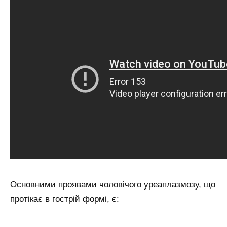
Основними проявами чоловічого уреаплазмозу, що
протікає в гострій формі, є: