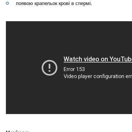
появою крапельок крові в спермі.