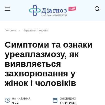
Перейти
до
вмісту
Головна
»
Паразити людини
Симптоми та ознаки
уреаплазмозу, як
виявляється
захворювання у
жінок і чоловіків
НА ЧИТАННЯ
ОНОВЛЕНО
9 хв
15.11.2018