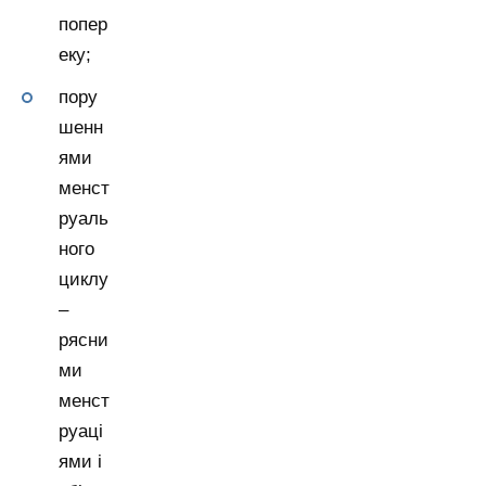
попер
еку;
пору
шенн
ями
менст
руаль
ного
циклу
–
рясни
ми
менст
руаці
ями і