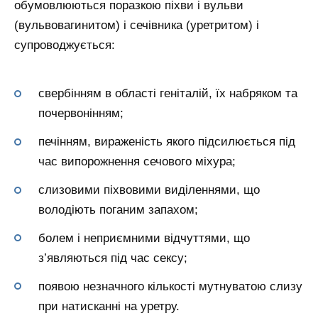
обумовлюються поразкою піхви і вульви
(вульвовагинитом) і сечівника (уретритом) і
супроводжується:
свербінням в області геніталій, їх набряком та
почервонінням;
печінням, вираженість якого підсилюється під
час випорожнення сечового міхура;
слизовими піхвовими виділеннями, що
володіють поганим запахом;
болем і неприємними відчуттями, що
з’являються під час сексу;
появою незначного кількості мутнуватою слизу
при натисканні на уретру.