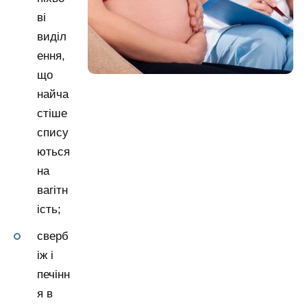
ві
виділ
ення,
що
найча
стіше
спису
ються
на
вагітн
ість;
сверб
іж і
печінн
я в