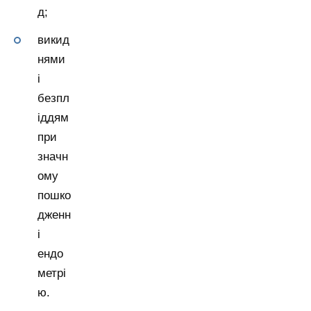
д;
викид
нями
і
безпл
іддям
при
значн
ому
пошко
дженн
і
ендо
метрі
ю.