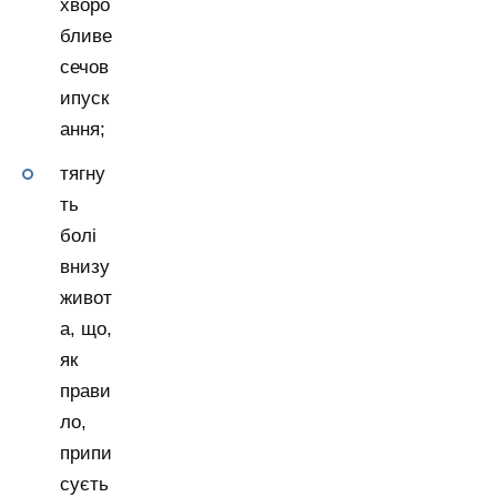
хворо
бливе
сечов
ипуск
ання;
тягну
ть
болі
внизу
живот
а, що,
як
прави
ло,
припи
суєть