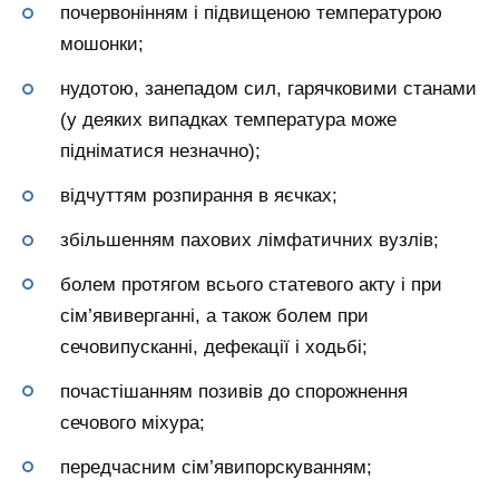
почервонінням і підвищеною температурою
мошонки;
нудотою, занепадом сил, гарячковими станами
(у деяких випадках температура може
підніматися незначно);
відчуттям розпирання в яєчках;
збільшенням пахових лімфатичних вузлів;
болем протягом всього статевого акту і при
сім’явиверганні, а також болем при
сечовипусканні, дефекації і ходьбі;
почастішанням позивів до спорожнення
сечового міхура;
передчасним сім’явипорскуванням;