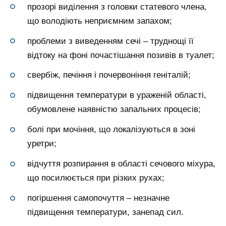
прозорі виділення з головки статевого члена,
що володіють неприємним запахом;
проблеми з виведенням сечі – труднощі її
відтоку на фоні почастішання позивів в туалет;
свербіж, печіння і почервоніння геніталій;
підвищення температури в ураженій області,
обумовлене наявністю запальних процесів;
болі при мочіння, що локалізуються в зоні
уретри;
відчуття розпирання в області сечового міхура,
що посилюється при різких рухах;
погіршення самопочуття – незначне
підвищення температури, занепад сил.