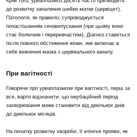
Крім того, уреаплазмоз досить часто призводить
до розвитку запалення шийки матки (цервіцит).
Патологія, як правило, супроводжується
почастішанням сечовипускання (при цьому воно
стає болючим і переривчастим). Діагноз ставиться
після повного обстеження жінки, яке включає в
себе вивчення мазка з цервікального каналу.
При вагітності
Говорячи про уреаплазмозе при вагітності, перш за
все, варто відзначити, що інкубаційний період
захворювання може становити від декількох днів
до декількох місяців.
На початку розвитку хвороби, її клінічні прояви, як