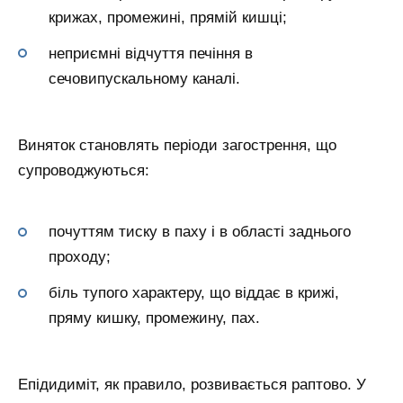
крижах, промежині, прямій кишці;
неприємні відчуття печіння в
сечовипускальному каналі.
Виняток становлять періоди загострення, що
супроводжуються:
почуттям тиску в паху і в області заднього
проходу;
біль тупого характеру, що віддає в крижі,
пряму кишку, промежину, пах.
Епідидиміт, як правило, розвивається раптово. У