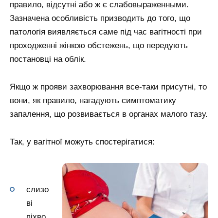
правило, відсутні або ж є слабовыраженными.
Зазначена особливість призводить до того, що
патологія виявляється саме під час вагітності при
проходженні жінкою обстежень, що передують
постановці на облік.
Якщо ж прояви захворювання все-таки присутні, то
вони, як правило, нагадують симптоматику
запалення, що розвивається в органах малого тазу.
Так, у вагітної можуть спостерігатися:
слизо
ві
піхво