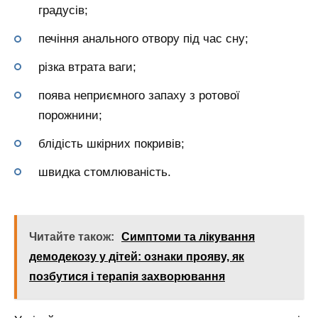
градусів;
печіння анального отвору під час сну;
різка втрата ваги;
поява неприємного запаху з ротової
порожнини;
блідість шкірних покривів;
швидка стомлюваність.
Читайте також:
Симптоми та лікування
демодекозу у дітей: ознаки прояву, як
позбутися і терапія захворювання