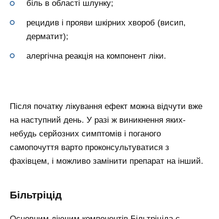
біль в області шлунку;
рецидив і прояви шкірних хвороб (висип,
дерматит);
алергічна реакція на компонент ліки.
Після початку лікування ефект можна відчути вже
на наступний день. У разі ж виникнення яких-
небудь серйозних симптомів і поганого
самопочуття варто проконсультуватися з
фахівцем, і можливо замінити препарат на інший.
Більтріцід
Основним діючим компонентів Більтріціда є