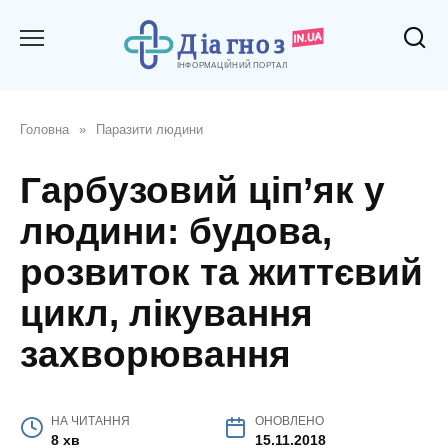
Перейти
до
вмісту
Головна
»
Паразити людини
Гарбузовий ціп’як у
людини: будова,
розвиток та життєвий
цикл, лікування
захворювання
НА ЧИТАННЯ
ОНОВЛЕНО
8 хв
15.11.2018