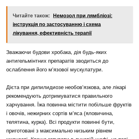
Читайте також:
Немозол при лямбліозі:
інструкція по застосуванню і схема
лікування, ефективність терапії
Зважаючи будови хробака, дія будь-яких
антигельмінтних препаратів зводиться до
ослаблення його м’язової мускулатури.
Дієта при дипилидиозе необов’язкова, але лікарі
рекомендують дотримуватися правильного
харчування. Їжа повинна містити побільше фруктів
і овочів, нежирних сортів м’яса (яловичина,
телятина, курка). Всі продукти повинні бути,
приготовані з максимально низьким рівнем