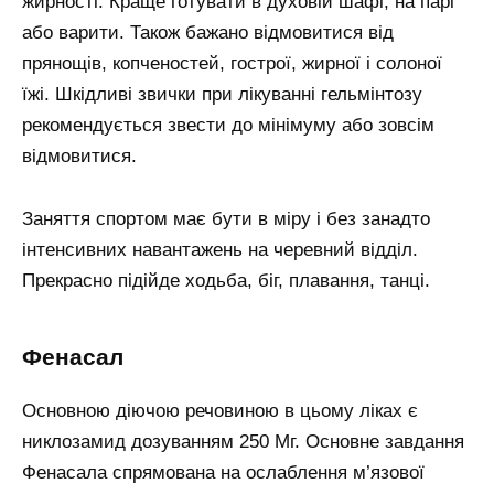
жирності. Краще готувати в духовій шафі, на парі
або варити. Також бажано відмовитися від
прянощів, копченостей, гострої, жирної і солоної
їжі. Шкідливі звички при лікуванні гельмінтозу
рекомендується звести до мінімуму або зовсім
відмовитися.
Заняття спортом має бути в міру і без занадто
інтенсивних навантажень на черевний відділ.
Прекрасно підійде ходьба, біг, плавання, танці.
Фенасал
Основною діючою речовиною в цьому ліках є
никлозамид дозуванням 250 Мг. Основне завдання
Фенасала спрямована на ослаблення м’язової