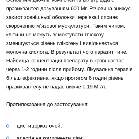
празиквантел дозуванням 600 Мг. Речовина знижує
захист зовнішньої оболонки черв’яка і сприяє
скороченню м’язової мускулатури. Таким чином,
клітини не можуть всмоктувати глюкозу,
зменшується рівень глікогену і вивільняється
молочна кислота. В результаті чого паразит гине.
Найвища концентрація препарату в крові настає
через 1-2 години після прийому. Лікувальна терапія
більш ефективна, якщо протягом 6 годин рівень
празиквантелу не падає нижче 0,19 Мг/л.
Протипоказання до застосування:
цистицеркоз очей;
алергія на компоненти ліки;