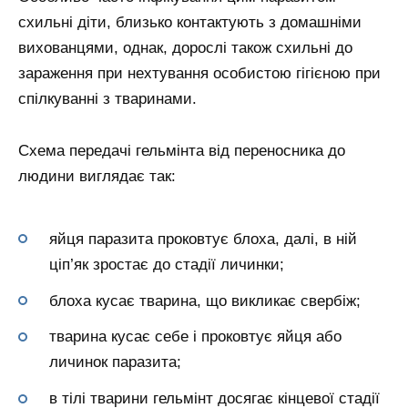
схильні діти, близько контактують з домашніми
вихованцями, однак, дорослі також схильні до
зараження при нехтування особистою гігієною при
спілкуванні з тваринами.
Схема передачі гельмінта від переносника до
людини виглядає так:
яйця паразита проковтує блоха, далі, в ній
ціп’як зростає до стадії личинки;
блоха кусає тварина, що викликає свербіж;
тварина кусає себе і проковтує яйця або
личинок паразита;
в тілі тварини гельмінт досягає кінцевої стадії