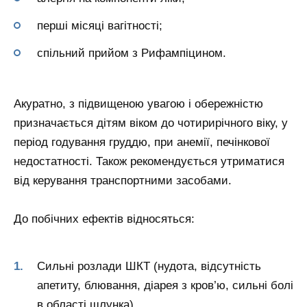
перші місяці вагітності;
спільний прийом з Рифампіцином.
Акуратно, з підвищеною увагою і обережністю
призначається дітям віком до чотирирічного віку, у
період годування груддю, при анемії, печінкової
недостатності. Також рекомендується утриматися
від керування транспортними засобами.
До побічних ефектів відносяться:
Сильні розлади ШКТ (нудота, відсутність
апетиту, блювання, діарея з кров’ю, сильні болі
в області шлунка).