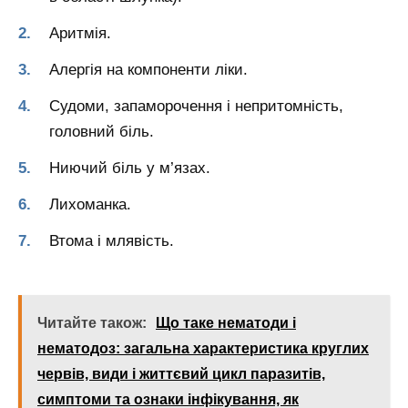
Аритмія.
Алергія на компоненти ліки.
Судоми, запаморочення і непритомність,
головний біль.
Ниючий біль у м’язах.
Лихоманка.
Втома і млявість.
Читайте також:
Що таке нематоди і
нематодоз: загальна характеристика круглих
червів, види і життєвий цикл паразитів,
симптоми та ознаки інфікування, як