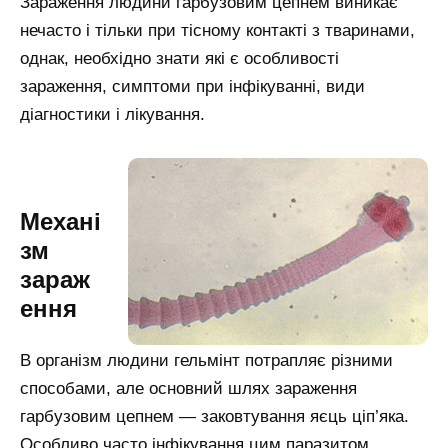
Зараження людини гарбузовим цепнем виникає
нечасто і тільки при тісному контакті з тваринами,
однак, необхідно знати які є особливості
зараження, симптоми при інфікуванні, види
діагностики і лікування.
Механі
зм
зараж
ення
В організм людини гельмінт потрапляє різними
способами, але основний шлях зараження
гарбузовим цепнем — заковтування яєць ціп’яка.
Особливо часто інфікування цим паразитом