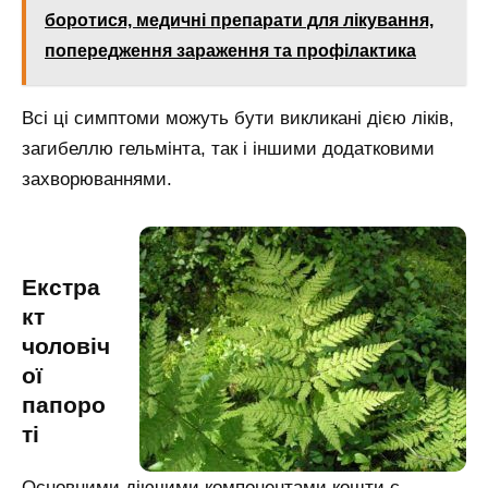
боротися, медичні препарати для лікування,
попередження зараження та профілактика
Всі ці симптоми можуть бути викликані дією ліків,
загибеллю гельмінта, так і іншими додатковими
захворюваннями.
Екстра
кт
чоловіч
ої
папоро
ті
Основними діючими компонентами кошти є