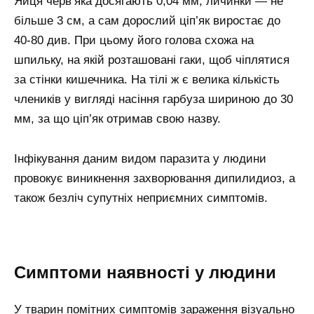
Яйця черв’яка досягають 0,04 мм, личинки — не
більше 3 см, а сам дорослий ціп’як виростає до
40-80 див. При цьому його голова схожа на
шпильку, на якій розташовані гаки, щоб чіплятися
за стінки кишечника. На тілі ж є велика кількість
члеників у вигляді насіння гарбуза шириною до 30
мм, за що ціп’як отримав свою назву.
Інфікування даним видом паразита у людини
провокує виникнення захворювання дипилидиоз, а
також безліч супутніх неприємних симптомів.
Симптоми наявності у людини
У тварин помітних симптомів зараження візуально