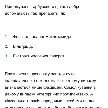
При лікуванні гарбузового ціп’яка добре
допомагають такі препарати, як:
Фенасал, аналог Никлозамида.
Більтріцід.
Екстракт чоловічої папороті.
Призначення препарату завжди суто
індивідуально, і в кожному конкретному випадку
визначається лише фахівцем. Самолікування в
даному випадку категорично протипоказано. А
лікувальна терапія народними засобами не дає
позитивного результату у боротьбі з даним видом