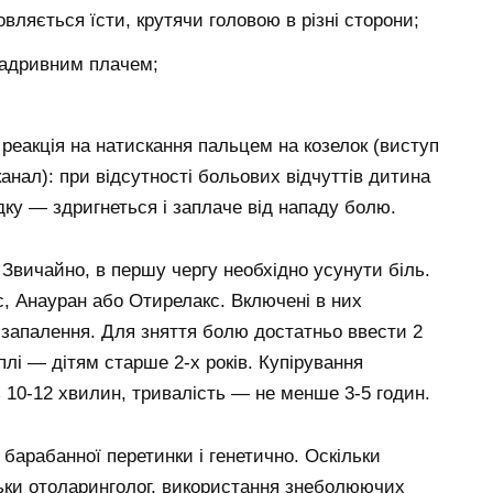
ляється їсти, крутячи головою в різні сторони;
 надривним плачем;
еакція на натискання пальцем на козелок (виступ
анал): при відсутності больових відчуттів дитина
дку — здригнеться і заплаче від нападу болю.
Звичайно, в першу чергу необхідно усунути біль.
с, Анауран або Отирелакс. Включені в них
 запалення. Для зняття болю достатньо ввести 2
раплі — дітям старше 2-х років. Купірування
 10-12 хвилин, тривалість — не менше 3-5 годин.
 барабанної перетинки і генетично. Оскільки
ьки отоларинголог, використання знеболюючих