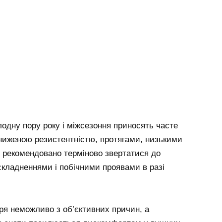
одну пору року і міжсезоння приносять часте
ниженою резистентністю, протягами, низькими
ю рекомендовано терміново звертатися до
складненнями і побічними проявами в разі
аря неможливо з об’єктивних причин, а