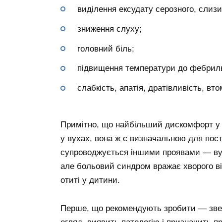
виділення ексудату серозного, слизи
зниження слуху;
головний біль;
підвищення температури до фебриль
слабкість, апатія, дратівливість, вто
Примітно, що найбільший дискомфорт у п
у вухах, вона ж є визначальною для пос
супроводжується іншими проявами — ву
але больовий синдром вражає хворого ві
отиті у дитини.
Перше, що рекомендують зробити — звер