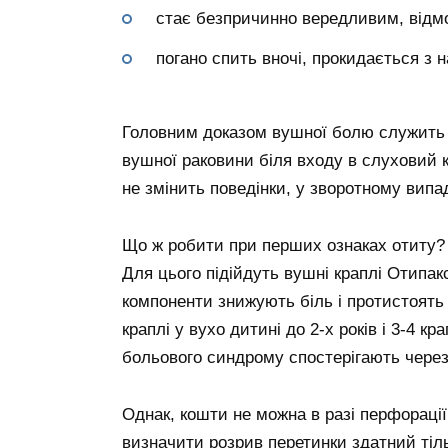
стає безпричинно вередливим, відмов
погано спить вночі, прокидається з
Головним доказом вушної болю служить р
вушної раковини біля входу в слуховий к
не змінить поведінки, у зворотному випа
Що ж робити при перших ознаках отиту? 
Для цього підійдуть вушні краплі Отипак
компоненти знижують біль і протистоять
краплі у вухо дитині до 2-х років і 3-4 к
больового синдрому спостерігають через
Однак, кошти не можна в разі перфорації
визначити розрив перетинки здатний тіл