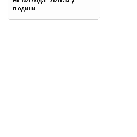
Як виглядає Лишай у
людини