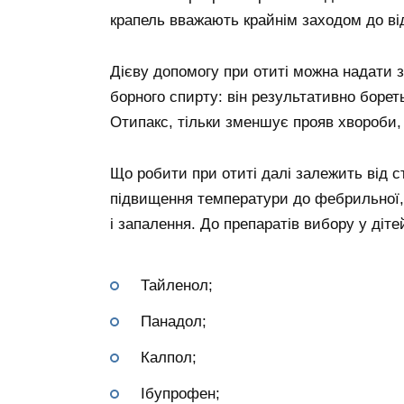
крапель вважають крайнім заходом до від
Дієву допомогу при отиті можна надати з
борного спирту: він результативно бореть
Отипакс, тільки зменшує прояв хвороби, а
Що робити при отиті далі залежить від с
підвищення температури до фебрильної, 
і запалення. До препаратів вибору у діте
Тайленол;
Панадол;
Калпол;
Ібупрофен;