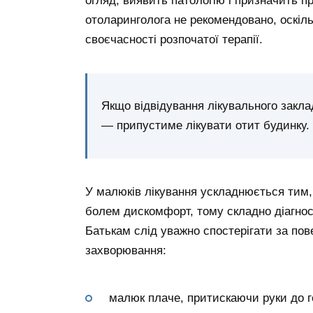
огляд, виявить патологію і призначить пр
отоларинголога не рекомендовано, оскіл
своєчасності розпочатої терапії.
Якщо відвідування лікувального закла
— припустиме лікувати отит будинку.
У малюків лікування ускладнюється тим
болем дискомфорт, тому складно діагнос
Батькам слід уважно спостерігати за по
захворювання:
малюк плаче, притискаючи руки до г