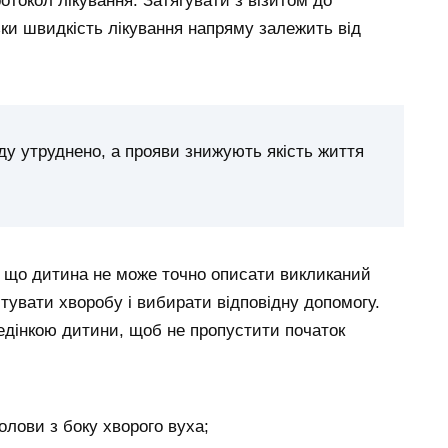
отокол лікування. Затягувати з візитом до
ьки швидкість лікування напряму залежить від
ду утруднено, а прояви знижують якість життя
, що дитина не може точно описати викликаний
тувати хворобу і вибирати відповідну допомогу.
ведінкою дитини, щоб не пропустити початок
олови з боку хворого вуха;