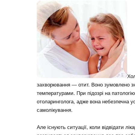
Хол
захворювання — отит. Воно зумовлено з
температурами. При підозрі на патологі
отоларинголога, адже вона небезпечна у
самолікування.
Але існують ситуації, коли відвідати лік