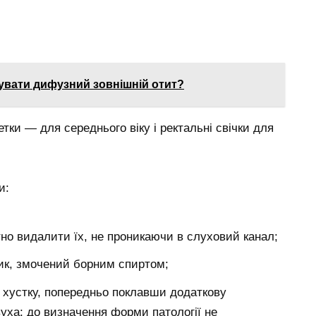
кувати дифузний зовнішній отит?
тки — для середнього віку і ректальні свічки для
и:
тно видалити їх, не проникаючи в слуховий канал;
ик, змочений борним спиртом;
 хустку, попередньо поклавши додаткову
вуха; до визначення форми патології не