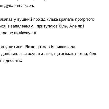
відування лікаря.
акапав у вушний прохід кілька крапель прогрітого
ся із запаленням і притуплює біль. Але як і
ле не виліковує її.
тану дитини. Якщо патологія викликала
доцільно застосувати ліки, що знімають жар, біль
й відносять: