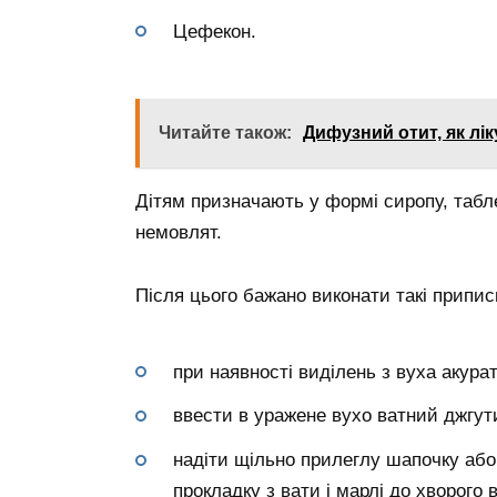
Цефекон.
Читайте також:
Дифузний отит, як лі
Дітям призначають у формі сиропу, табле
немовлят.
Після цього бажано виконати такі припис
при наявності виділень з вуха акура
ввести в уражене вухо ватний джгут
надіти щільно прилеглу шапочку або
прокладку з вати і марлі до хворого 