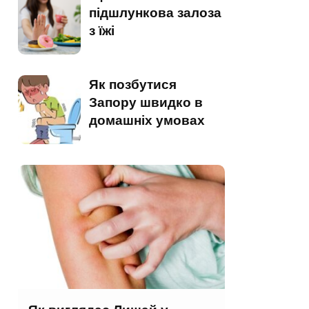
підшлункова залоза
з їжі
Як позбутися
Запору швидко в
домашніх умовах