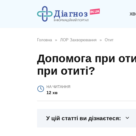
Перейти
до
ХВ
вмісту
Головна
»
ЛОР Захворювання
»
Отит
Допомога при оти
при отиті?
НА ЧИТАННЯ
12 хв
У цій статті ви дізнаєтеся: