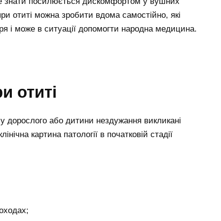
бе знати посилюється дискомфортом у вушних
ри отиті можна зробити вдома самостійно, які
ря і може в ситуації допомогти народна медицина.
и отиті
 у дорослого або дитини нездужання викликані
клінічна картина патології в початковій стадії
роходах;