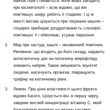
найчастіше стикаються, коли мова заходить
про косметології – всім відомо, що він
пом’якшує шкіру, робить її гладкою. І ці ж
якості високо цінуються при лікуванні кашлю –
гліцерол прибирає роздратованість слизової,
пом’якшує її і обволікає, усуває першіння.
Мед при застуді, кашлі – незамінний помічник.
Речовини, що входять до його складу, надають
антисептичну дію на патогенну мікрофлору,
знімають набряк. Також зміцнюють імунітет
людини, насичують організм, покращують
трофіку на клітинному рівні.
Лимон. Про цінні властивості цього фрукта
відомо багато. Цінується він, в першу чергу,
завдяки високій концентрації вітаміну С, який
благотворно впливає на імунну систему