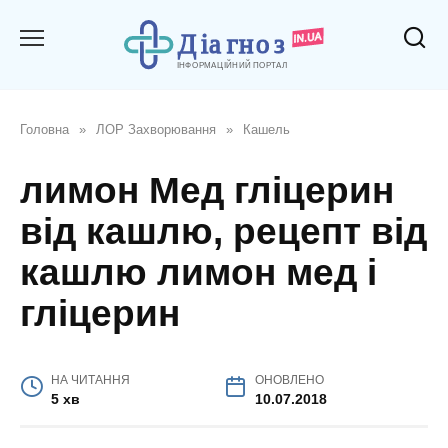
Перейти
до
вмісту
Головна
»
ЛОР Захворювання
»
Кашель
лимон Мед гліцерин
від кашлю, рецепт від
кашлю лимон мед і
гліцерин
НА ЧИТАННЯ
ОНОВЛЕНО
5 хв
10.07.2018