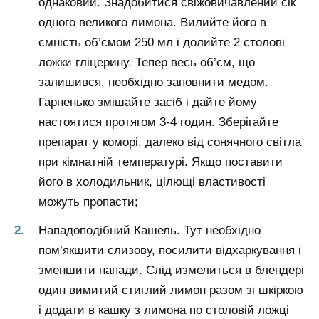
однаковий. Знадобитися свіжовичавлений сік
одного великого лимона. Вилийте його в
ємність об’ємом 250 мл і долийте 2 столові
ложки гліцерину. Тепер весь об’єм, що
залишився, необхідно заповнити медом.
Гарненько змішайте засіб і дайте йому
настоятися протягом 3-4 годин. Зберігайте
препарат у коморі, далеко від сонячного світла
при кімнатній температурі. Якщо поставити
його в холодильник, цілющі властивості
можуть пропасти;
Нападоподібний Кашель. Тут необхідно
пом’якшити слизову, посилити відхаркування і
зменшити напади. Слід измелиться в блендері
один вимитий стиглий лимон разом зі шкіркою
і додати в кашку з лимона по столовій ложці