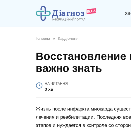
Перейти
до
ХВ
вмісту
Головна
»
Кардіологія
Восстановление 
важно знать
НА ЧИТАННЯ
3 хв
Жизнь после инфаркта миокарда существ
лечения и реабилитации. Последняя все
этапов и нуждается в контроле со стор