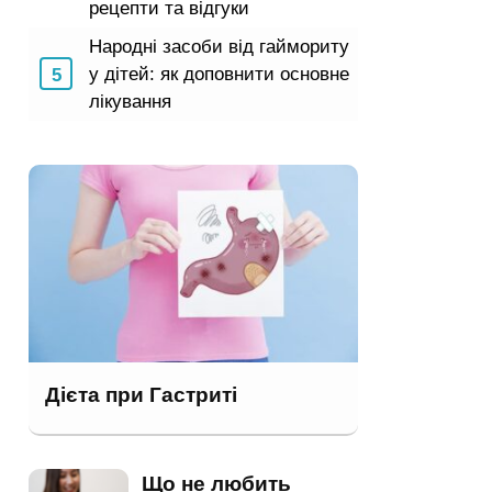
рецепти та відгуки
Народні засоби від гаймориту
у дітей: як доповнити основне
лікування
Дієта при Гастриті
Що не любить