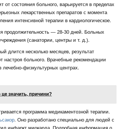
т от состояния больного, варьируется в пределах
серьезных лекарственных препаратов с момента
ления интенсивной терапии в кардиологическое.
я продолжительность — 28-30 дней. Больных
реждения (санатории, центры и т. д.).
рый длится несколько месяцев, результат
от настроя больного. Врачебные рекомендации
в лечебно-физкультурных центрах.
що це значить, причини?
тривается программа медикаментозной терапии.
ьсакор
. Оно разработано специально для людей с
жил инфаркт миокарда. Подробная информация о