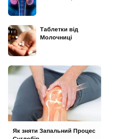
Таблетки від
Молочниці
Як зняти Запальний Процес
Суглобів