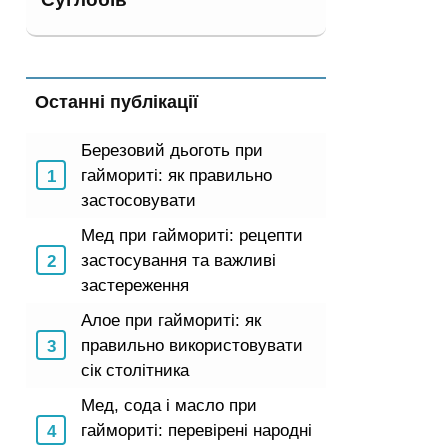
Останні публікації
Березовий дьоготь при
гаймориті: як правильно
застосовувати
Мед при гаймориті: рецепти
застосування та важливі
застереження
Алое при гаймориті: як
правильно використовувати
сік столітника
Мед, сода і масло при
гаймориті: перевірені народні