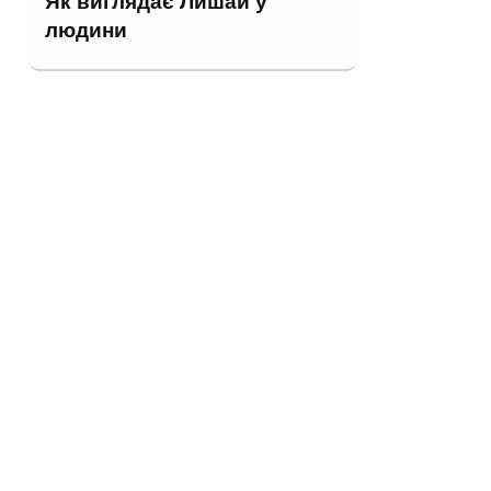
Як виглядає Лишай у
людини