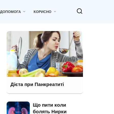
 ДОПОМОГА
КОРИСНО
Дієта при Панкреатиті
Що пити коли
болять Нирки