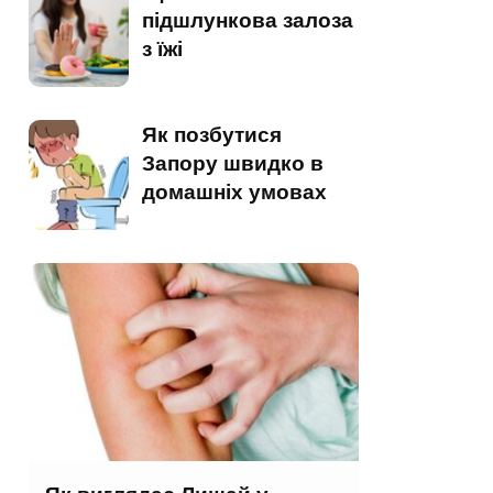
підшлункова залоза
з їжі
Як позбутися
Запору швидко в
домашніх умовах