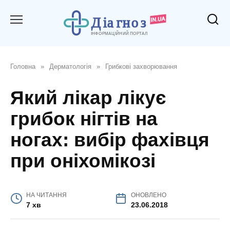
Перейти
до
вмісту
Головна
»
Дерматологія
»
Грибкові захворювання
Який лікар лікує
грибок нігтів на
ногах: вибір фахівця
при оніхомікозі
НА ЧИТАННЯ
ОНОВЛЕНО
7 хв
23.06.2018