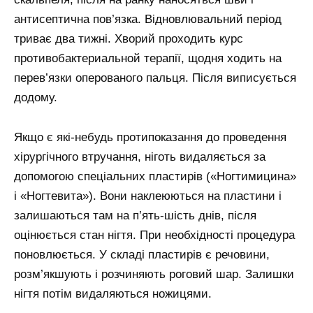
антисептична пов’язка. Відновлювальний період
триває два тижні. Хворий проходить курс
противобактериальной терапії, щодня ходить на
перев’язки оперованого пальця. Після виписується
додому.
Якщо є які-небудь протипоказання до проведення
хірургічного втручання, ніготь видаляється за
допомогою спеціальних пластирів («Ногтимицина»
і «Ногтевита»). Вони наклеюються на пластини і
залишаються там на п’ять-шість днів, після
оцінюється стан нігтя. При необхідності процедура
поновлюється. У складі пластирів є речовини,
розм’якшують і розчиняють роговий шар. Залишки
нігтя потім видаляються ножицями.