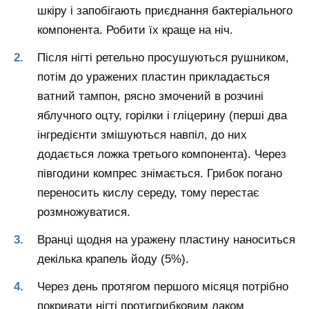
шкіру і запобігають приєднання бактеріального
компонента. Робити їх краще на ніч.
Після нігті ретельно просушуються рушником,
потім до уражених пластин прикладається
ватний тампон, рясно змочений в розчині
яблучного оцту, горілки і гліцерину (перші два
інгредієнти змішуються навпіл, до них
додається ложка третього компонента). Через
півгодини компрес знімається. Грибок погано
переносить кислу середу, тому перестає
розмножуватися.
Вранці щодня на уражену пластину наноситься
декілька крапель йоду (5%).
Через день протягом першого місяця потрібно
покривати нігті протигрибковим лаком