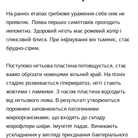
На ранніх етапах грибкове ураження себе ніяк не
проявляє. Поява перших симптомів проходить
непомітно. Здоровий ніготь має рожевий колір і
глянсовий блиск. При інфікуванні він тьмяніє, стає
брудно-сірим.
Поступово нігтьова пластина потовщується, стає
важко обрізати ножицями вільний край. На пізніх
стадіях розвивається гіперкератоз, нігті стають
жовтими і ламкими. З часом пластина відходить
від нігтьового ложа. В результаті утворюються
порожнечі заповнюються патогенними
мікроорганізмами, що входять до складу
мікрофлори шкіри. Імунітет падає. Виникають
ускладнення у вигляді приєднання бактеріального