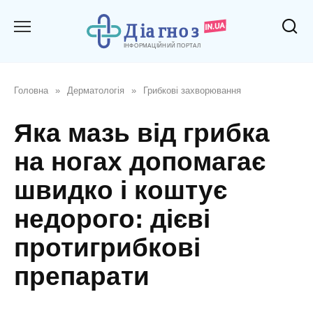
Перейти
до
вмісту
Головна
»
Дерматологія
»
Грибкові захворювання
Яка мазь від грибка
на ногах допомагає
швидко і коштує
недорого: дієві
протигрибкові
препарати