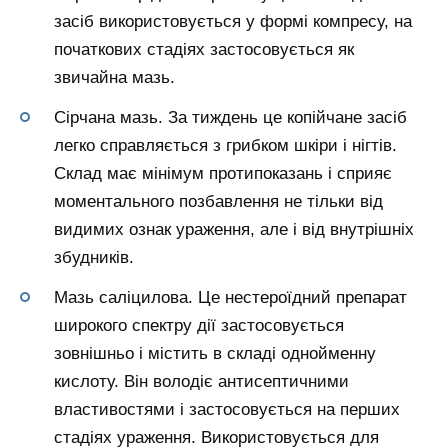
засіб використовується у формі компресу, на
початкових стадіях застосовується як
звичайна мазь.
Сірчана мазь. За тиждень це копійчане засіб
легко справляється з грибком шкіри і нігтів.
Склад має мінімум протипоказань і сприяє
моментального позбавлення не тільки від
видимих ознак ураження, але і від внутрішніх
збудників.
Мазь саліцилова. Це нестероїдний препарат
широкого спектру дії застосовується
зовнішньо і містить в складі однойменну
кислоту. Він володіє антисептичними
властивостями і застосовується на перших
стадіях ураження. Використовується для