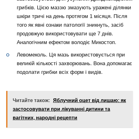
грибків. Цією маззю змазують уражені ділянки
шкіри тричі на день протягом 1 місяця. Після
того як явні ознаки патології зникнуть, засіб
продовжую використовувати ще 7 днів.
Аналогічним ефектом володіє Микостоп.
Левомеколь. Ця мазь використовується при
великій кількості захворювань. Вона допомагає
подолати грибки всіх форм і видів.
Читайте також:
Яблучний оцет від лишаю: як
застосовувати при лікуванні дитини та
вагітних, народні рецепти