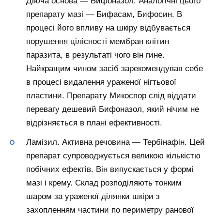
Діюча основа — Бифоназол. Аналогічні цього
препарату мазі — Бифасам, Бифосин. В
процесі його впливу на шкіру відбувається
порушення цілісності мембран клітин
паразита, в результаті чого він гине.
Найкращим чином засіб зарекомендував себе
в процесі видалення ураженої нігтьової
пластини. Препарату Микоспор слід віддати
перевагу дешевий Бифоназол, який нічим не
відрізняється в плані ефективності.
Ламізил. Активна речовина — Тербінафін. Цей
препарат супроводжується великою кількістю
побічних ефектів. Він випускається у формі
мазі і крему. Склад розподіляють тонким
шаром за ураженої ділянки шкіри з
захопленням частини по периметру ранової